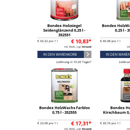
Bondex Holzsiegel
Bondex HolzWa
Seidenglänzend 0,25 l -
0,25 l - 
352551
€ 10,83*
€ 43,32 pro 1 l
€ 40,48 pro 1 l
inkl. MwSt., zzgl.
Versand
ink
IN DEN WARENKORB
IN DEN WARE
Lieferung in 10-20 Tagen¹
Lieferu
Bondex HolzWachs Farblos
Bondex Ho
0,75 l - 352555
Kirschbaum 0,2
€ 17,31*
€ 23,08 pro 1 l
€ 30,76 pro 1 l
inkl. MwSt., zzgl.
Versand
ink