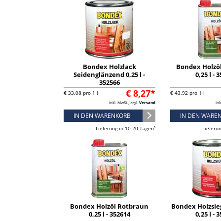
Bondex Holzlack
Bondex Holzö
Seidenglänzend 0,25 l -
0,25 l - 
352566
€ 8,27*
€ 33,08 pro 1 l
€ 43,92 pro 1 l
inkl. MwSt., zzgl.
Versand
ink
IN DEN WARENKORB
IN DEN WARE
Lieferung in 10-20 Tagen¹
Lieferu
Bondex Holzöl Rotbraun
Bondex Holzsie
0,25 l - 352614
0,25 l - 