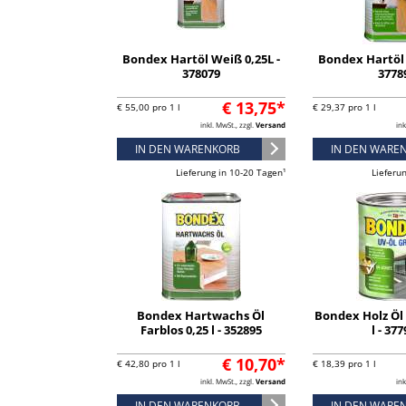
Bondex Hartöl Weiß 0,25L -
Bondex Hartöl 
378079
3778
€ 13,75*
€ 55,00 pro 1 l
€ 29,37 pro 1 l
inkl. MwSt., zzgl.
Versand
ink
IN DEN WARENKORB
IN DEN WARE
Lieferung in 10-20 Tagen¹
Lieferu
Bondex Hartwachs Öl
Bondex Holz Öl
Farblos 0,25 l - 352895
l - 37
€ 10,70*
€ 42,80 pro 1 l
€ 18,39 pro 1 l
inkl. MwSt., zzgl.
Versand
ink
IN DEN WARENKORB
IN DEN WARE