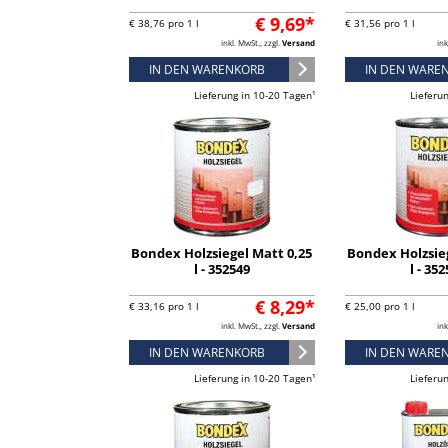
€ 9,69*
€ 38,76 pro 1 l
€ 31,56 pro 1 l
inkl. MwSt., zzgl.
Versand
ink
IN DEN WARENKORB
IN DEN WARE
Lieferung in 10-20 Tagen¹
Lieferu
Bondex Holzsiegel Matt 0,25
Bondex Holzsie
l - 352549
l - 35
€ 8,29*
€ 33,16 pro 1 l
€ 25,00 pro 1 l
inkl. MwSt., zzgl.
Versand
ink
IN DEN WARENKORB
IN DEN WARE
Lieferung in 10-20 Tagen¹
Lieferu