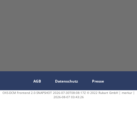
AGB
Datenschutz
Presse
OXS-DCM Frontend 2.0-SNAPSHOT 2026-07-30T08:08:17Z © 2022 Rubart GmbH | merkur |
2026-08-07 03:43:26