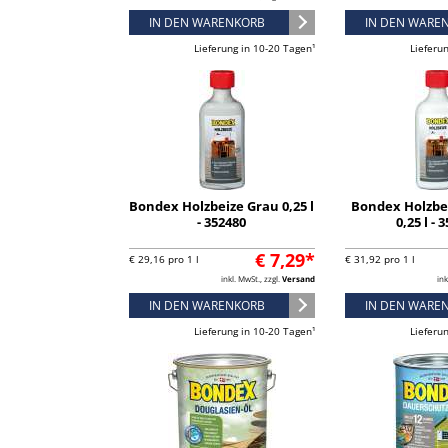
IN DEN WARENKORB
IN DEN WARE
Lieferung in 10-20 Tagen¹
Lieferu
Bondex Holzbeize Grau 0,25 l
Bondex Holzbe
- 352480
0,25 l - 
€ 7,29*
€ 29,16 pro 1 l
€ 31,92 pro 1 l
inkl. MwSt., zzgl.
Versand
ink
IN DEN WARENKORB
IN DEN WARE
Lieferung in 10-20 Tagen¹
Lieferu