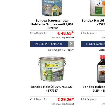
Bondex Dauerschutz-
Bondex Hartöl F
Holzfarbe Schneeweiß 4,00 l
- 352
- 329892
€ 48,65*
€ 12,16 pro 1 l
€ 15,40 pro 1 l
inkl. MwSt., zzgl.
Versand
ink
IN DEN WARENKORB
IN DEN WARE
Lieferung in 1-3 Tagen¹
Liefe
Bondex Holz Öl UV Grau 2,5 l
Bondex Holzbe
- 377947
0,25 l - 
€ 29,26*
€ 11,70 pro 1 l
€ 15,24 pro 1 l
inkl. MwSt., zzgl.
Versand
ink