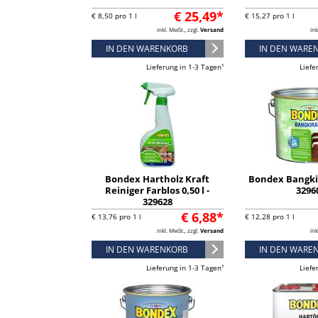
€ 25,49*
€ 8,50 pro 1 l
€ 15,27 pro 1 l
inkl. MwSt., zzgl.
Versand
ink
IN DEN WARENKORB
IN DEN WARE
Lieferung in 1-3 Tagen¹
Liefe
Bondex Hartholz Kraft
Bondex Bangkira
Reiniger Farblos 0,50 l -
3296
329628
€ 6,88*
€ 13,76 pro 1 l
€ 12,28 pro 1 l
inkl. MwSt., zzgl.
Versand
ink
IN DEN WARENKORB
IN DEN WARE
Lieferung in 1-3 Tagen¹
Liefe