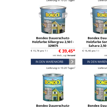
Lieferung in 10-20 Tagen¹
Lieferu
Bondex Dauerschutz-
Bondex Dau
Holzfarbe Silbergrau 2,50 l -
Holzfarbe So
329875
Sahara 2,50 
€ 39,45*
€ 15,78 pro 1 l
€ 16,40 pro 1 l
inkl. MwSt., zzgl.
Versand
ink
IN DEN WARENKORB
IN DEN WARE
Lieferung in 10-20 Tagen¹
Lieferu
Bondex Dauerschutz-
Bondex Dau