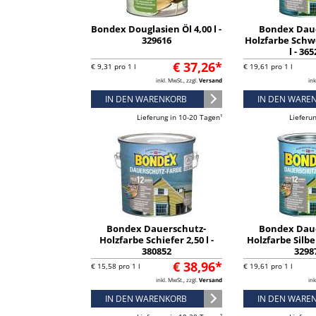
Bondex Douglasien Öl 4,00 l -
Bondex Dau
329616
Holzfarbe Schw
l - 36
€ 37,26*
€ 9,31 pro 1 l
€ 19,61 pro 1 l
inkl. MwSt., zzgl.
Versand
ink
IN DEN WARENKORB
IN DEN WARE
Lieferung in 10-20 Tagen¹
Lieferu
Bondex Dauerschutz-
Bondex Dau
Holzfarbe Schiefer 2,50 l -
Holzfarbe Silber
380852
3298
€ 38,96*
€ 15,58 pro 1 l
€ 19,61 pro 1 l
inkl. MwSt., zzgl.
Versand
ink
IN DEN WARENKORB
IN DEN WARE