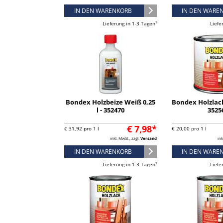
IN DEN WARENKORB
IN DEN WARE
Lieferung in 1-3 Tagen¹
Liefe
Bondex Holzbeize Weiß 0,25
Bondex Holzlack 
l - 352470
3525
€ 7,98*
€ 31,92 pro 1 l
€ 20,00 pro 1 l
inkl. MwSt., zzgl.
Versand
ink
IN DEN WARENKORB
IN DEN WARE
Lieferung in 1-3 Tagen¹
Liefe