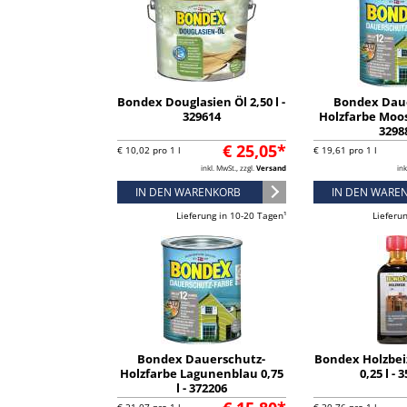
Bondex Douglasien Öl 2,50 l -
Bondex Dau
329614
Holzfarbe Moosg
3298
€ 25,05*
€ 10,02 pro 1 l
€ 19,61 pro 1 l
inkl. MwSt., zzgl.
Versand
ink
IN DEN WARENKORB
IN DEN WARE
Lieferung in 10-20 Tagen¹
Lieferu
Bondex Dauerschutz-
Bondex Holzbei
Holzfarbe Lagunenblau 0,75
0,25 l - 
l - 372206