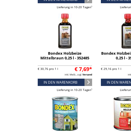
Lieferung in 10-20 Tagen¹
Lieferu
Bondex Holzbeize
Bondex Holzbe
Mittelbraun 0,25 l - 352485
0,25 l - 
€ 7,69*
€ 30,76 pro 1 l
€ 29,16 pro 1 l
inkl. MwSt., zzgl.
Versand
ink
IN DEN WARENKORB
IN DEN WARE
Lieferung in 10-20 Tagen¹
Lieferu