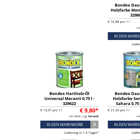
Bondex Dau
Holzfarbe Mont
3298
€ 16,88 pro 1 l
ink
IN DEN WARE
Liefe
Bondex Hartholz-Öl
Bondex Dau
Universal Meranti 0,75 l -
Holzfarbe So
329622
Sahara 0,75 
€ 9,80*
€ 13,07 pro 1 l
€ 21,33 pro 1 l
inkl. MwSt., zzgl.
Versand
ink
IN DEN WARENKORB
IN DEN WARE
Lieferung in 1-3 Tagen¹
Liefe