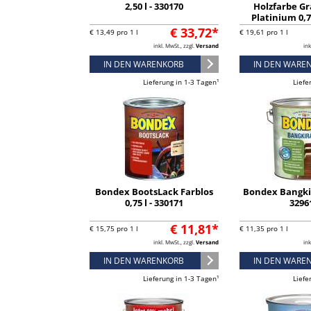
2,50 l - 330170
Holzfarbe Gr
Platinium 0,75
€ 33,72*
€ 13,49 pro 1 l
€ 19,61 pro 1 l
inkl. MwSt., zzgl.
Versand
ink
IN DEN WARENKORB
IN DEN WARE
Lieferung in 1-3 Tagen¹
Liefe
Bondex BootsLack Farblos
Bondex Bangkira
0,75 l - 330171
3296
€ 11,81*
€ 15,75 pro 1 l
€ 11,35 pro 1 l
inkl. MwSt., zzgl.
Versand
ink
IN DEN WARENKORB
IN DEN WARE
Lieferung in 1-3 Tagen¹
Liefe