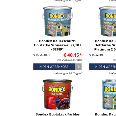
Lieferung in 1-3 Tagen¹
Liefe
Bondex Dauerschutz-
Bondex Dau
Holzfarbe Schneeweiß 2,50 l
Holzfarbe Gr
- 329891
Platinum 2,50
€ 40,15*
€ 16,06 pro 1 l
€ 16,22 pro 1 l
inkl. MwSt., zzgl.
Versand
ink
IN DEN WARENKORB
IN DEN WARE
Lieferung in 1-3 Tagen¹
Liefe
Bondex BootsLack Farblos
Bondex Dau