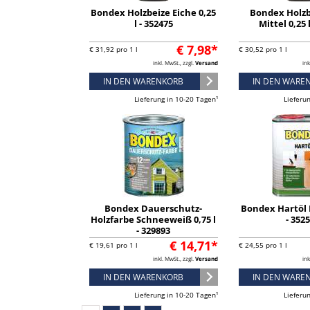
Bondex Holzbeize Eiche 0,25
Bondex Holzb
l - 352475
Mittel 0,25 
€ 7,98*
€ 31,92 pro 1 l
€ 30,52 pro 1 l
inkl. MwSt., zzgl.
Versand
ink
IN DEN WARENKORB
IN DEN WARE
Lieferung in 10-20 Tagen¹
Lieferu
Bondex Dauerschutz-
Bondex Hartöl F
Holzfarbe Schneeweiß 0,75 l
- 352
- 329893
€ 14,71*
€ 19,61 pro 1 l
€ 24,55 pro 1 l
inkl. MwSt., zzgl.
Versand
ink
IN DEN WARENKORB
IN DEN WARE
Lieferung in 10-20 Tagen¹
Lieferu