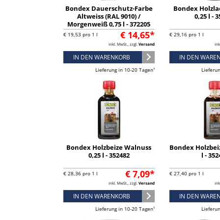
Bondex Dauerschutz-Farbe
Bondex Holzla
Altweiss (RAL 9010) /
0,25 l - 
Morgenweiß 0,75 l - 372205
€ 14,65*
€ 19,53 pro 1 l
€ 29,16 pro 1 l
inkl. MwSt., zzgl.
Versand
ink
IN DEN WARENKORB
IN DEN WARE
Lieferung in 10-20 Tagen¹
Lieferu
Bondex Holzbeize Walnuss
Bondex Holzbeiz
0,25 l - 352482
l - 35
€ 7,09*
€ 28,36 pro 1 l
€ 27,40 pro 1 l
inkl. MwSt., zzgl.
Versand
ink
IN DEN WARENKORB
IN DEN WARE
Lieferung in 10-20 Tagen¹
Lieferu