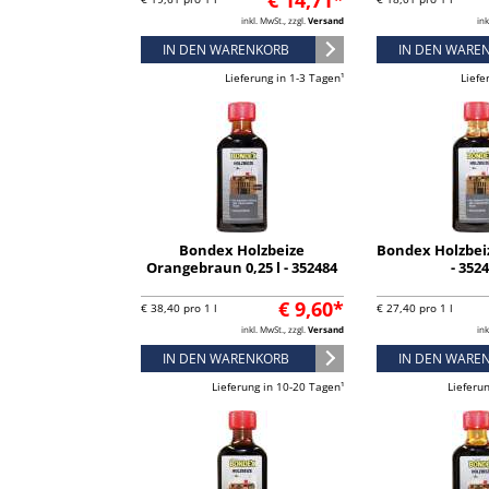
€ 14,71*
inkl. MwSt., zzgl.
Versand
ink
IN DEN WARENKORB
IN DEN WARE
Lieferung in 1-3 Tagen¹
Liefe
Bondex Holzbeize
Bondex Holzbeiz
Orangebraun 0,25 l - 352484
- 352
€ 9,60*
€ 38,40 pro 1 l
€ 27,40 pro 1 l
inkl. MwSt., zzgl.
Versand
ink
IN DEN WARENKORB
IN DEN WARE
Lieferung in 10-20 Tagen¹
Lieferu