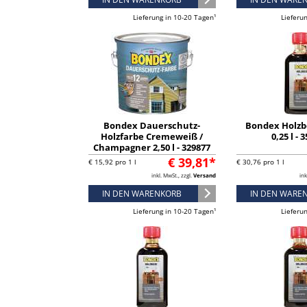
Lieferung in 10-20 Tagen¹
Lieferu
Bondex Dauerschutz-
Bondex Holzb
Holzfarbe Cremeweiß /
0,25 l - 
Champagner 2,50 l - 329877
€ 39,81*
€ 15,92 pro 1 l
€ 30,76 pro 1 l
inkl. MwSt., zzgl.
Versand
ink
IN DEN WARENKORB
IN DEN WARE
Lieferung in 10-20 Tagen¹
Lieferu