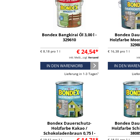
Bondex Bangkirai Öl 3,00 l -
Bondex Dau
329610
Holzfarbe Moosg
3298
€ 24,54*
€ 8,18 pro 1 l
€ 16,38 pro 1 l
inkl. MwSt., zzgl.
Versand
ink
IN DEN WARENKORB
IN DEN WARE
Lieferung in 1-3 Tagen¹
Liefe
Bondex Dauerschutz-
Bondex Dau
Holzfarbe Kakao /
Holzfarbe Schie
Schokoladenbraun 0,75 l -
3808
329890
€ 19,61 pro 1 l
€ 18,01 pro 1 l