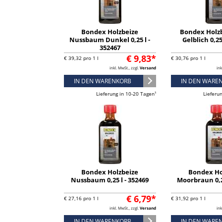
Bondex Holzbeize
Bondex Holz
Nussbaum Dunkel 0,25 l -
Gelblich 0,25
352467
€ 9,83*
€ 39,32 pro 1 l
€ 30,76 pro 1 l
inkl. MwSt., zzgl.
Versand
ink
IN DEN WARENKORB
IN DEN WARE
Lieferung in 10-20 Tagen¹
Lieferu
Bondex Holzbeize
Bondex Ho
Nussbaum 0,25 l - 352469
Moorbraun 0,25
€ 6,79*
€ 27,16 pro 1 l
€ 31,92 pro 1 l
inkl. MwSt., zzgl.
Versand
ink
IN DEN WARENKORB
IN DEN WARE