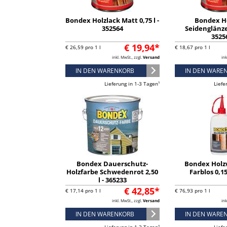
Bondex Holzlack Matt 0,75 l -
Bondex H
352564
Seidenglänzen
3525
€ 19,94*
€ 26,59 pro 1 l
€ 18,67 pro 1 l
inkl. MwSt., zzgl.
Versand
ink
IN DEN WARENKORB
IN DEN WARE
Lieferung in 1-3 Tagen¹
Liefe
Bondex Dauerschutz-
Bondex Holz
Holzfarbe Schwedenrot 2,50
Farblos 0,15
l - 365233
€ 42,85*
€ 17,14 pro 1 l
€ 76,93 pro 1 l
inkl. MwSt., zzgl.
Versand
ink
IN DEN WARENKORB
IN DEN WARE