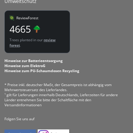
Umweltschutz
ReviewForest
4665
Trees planted in our
review
forest
.
Hinweise zur Batterieentsorgung
Hinweise zum ElektroG
Hinweise zum PU-Schaumdosen Recycling
* Preise inkl. deutscher MwSt, der Gesamtpreis ist abhängig vom
Mehrwertsteuersatz des Lieferlandes.
¹ gilt für Lieferungen innerhalb Deutschlands, Lieferzeiten für andere
Länder entnehmen Sie bitte der Schaltfläche mit den
Versandinformationen
Folgen Sie uns auf