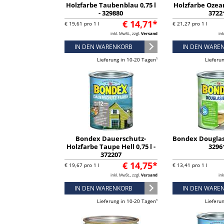
Holzfarbe Taubenblau 0,75 l
Holzfarbe Ozean 
- 329880
3722
€ 14,71*
€ 19,61 pro 1 l
€ 21,27 pro 1 l
inkl. MwSt., zzgl.
Versand
ink
IN DEN WARENKORB
IN DEN WARE
Lieferung in 10-20 Tagen¹
Lieferu
Bondex Dauerschutz-
Bondex Douglasie
Holzfarbe Taupe Hell 0,75 l -
3296
372207
€ 14,75*
€ 19,67 pro 1 l
€ 13,41 pro 1 l
inkl. MwSt., zzgl.
Versand
ink
IN DEN WARENKORB
IN DEN WARE
Lieferung in 10-20 Tagen¹
Lieferu