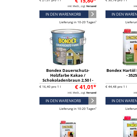
€ 15,80*
€ 21,07 pro 1 l
€ 30,76 pro 1 l
inkl. MwSt., zzgl.
Versand
ink
IN DEN WARENKORB
IN DEN WARE
Lieferung in 10-20 Tagen¹
Lieferu
Bondex Dauerschutz-
Bondex Hartöl F
Holzfarbe Kakao /
- 352
Schokoladenbraun 2,50 l -
329889
€ 41,01*
€ 16,40 pro 1 l
€ 44,48 pro 1 l
inkl. MwSt., zzgl.
Versand
ink
IN DEN WARENKORB
IN DEN WARE
Lieferung in 10-20 Tagen¹
Lieferu