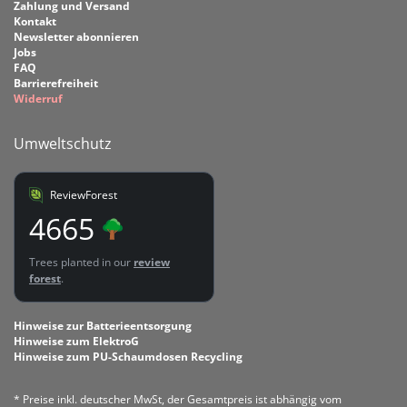
Zahlung und Versand
Kontakt
Newsletter abonnieren
Jobs
FAQ
Barrierefreiheit
Widerruf
Umweltschutz
ReviewForest
4665
Trees planted in our
review
forest
.
Hinweise zur Batterieentsorgung
Hinweise zum ElektroG
Hinweise zum PU-Schaumdosen Recycling
* Preise inkl. deutscher MwSt, der Gesamtpreis ist abhängig vom