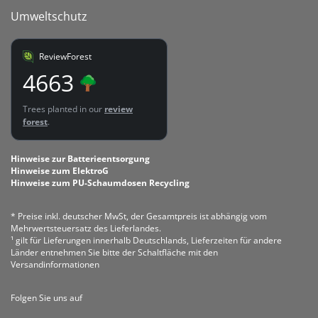
Umweltschutz
ReviewForest
4663
Trees planted in our
review
forest
.
Hinweise zur Batterieentsorgung
Hinweise zum ElektroG
Hinweise zum PU-Schaumdosen Recycling
* Preise inkl. deutscher MwSt, der Gesamtpreis ist abhängig vom
Mehrwertsteuersatz des Lieferlandes.
¹ gilt für Lieferungen innerhalb Deutschlands, Lieferzeiten für andere
Länder entnehmen Sie bitte der Schaltfläche mit den
Versandinformationen
Folgen Sie uns auf