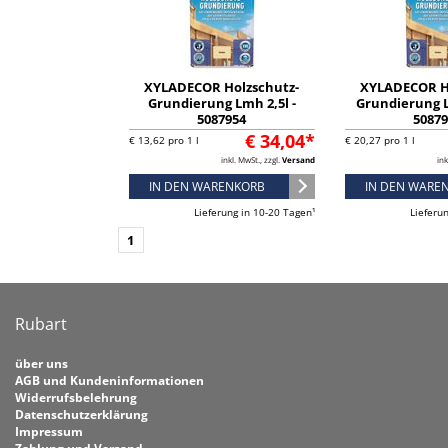
XYLADECOR Holzschutz-
XYLADECOR H
Grundierung Lmh 2,5l -
Grundierung 
5087954
5087
€ 34,04*
€ 13,62 pro 1 l
€ 20,27 pro 1 l
inkl. MwSt., zzgl.
Versand
ink
IN DEN WARENKORB
IN DEN WARE
Lieferung in 10-20 Tagen¹
Lieferu
1
Rubart
über uns
AGB und Kundeninformationen
Widerrufsbelehrung
Datenschutzerklärung
Impressum