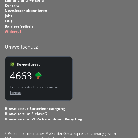
Zahlung und Versand
Kontakt
Newsletter abonnieren
Jobs
FAQ
Barrierefreiheit
Widerruf
Umweltschutz
ReviewForest
4663
Trees planted in our
review
forest
.
Hinweise zur Batterieentsorgung
Hinweise zum ElektroG
Hinweise zum PU-Schaumdosen Recycling
* Preise inkl. deutscher MwSt, der Gesamtpreis ist abhängig vom