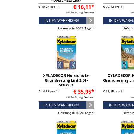
400ML - 5272807
€ 16,11*
€ 40,27 pro 1 l
€ 36,43 pro 1 l
inkl. MwSt., zzgl.
Versand
ink
IN DEN WARENKORB
IN DEN WARE
Lieferung in 10-20 Tagen¹
Lieferu
XYLADECOR Holzschutz-
XYLADECOR H
Grundierung Lmf 2,5l -
Grundierung Lmf
5087951
€ 35,95*
€ 14,38 pro 1 l
€ 13,15 pro 1 l
inkl. MwSt., zzgl.
Versand
ink
IN DEN WARENKORB
IN DEN WARE
Lieferung in 10-20 Tagen¹
Lieferu