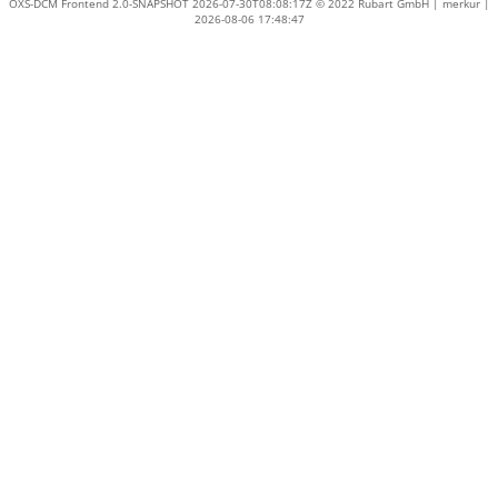
OXS-DCM Frontend 2.0-SNAPSHOT 2026-07-30T08:08:17Z © 2022 Rubart GmbH | merkur |
2026-08-06 17:48:47