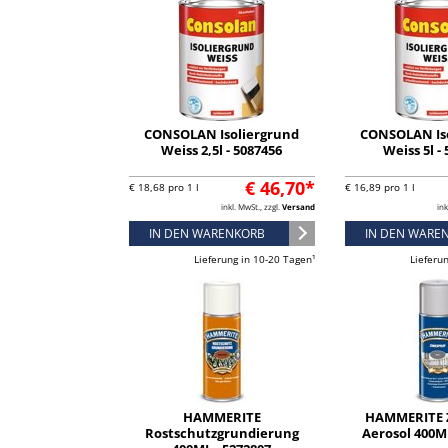
CONSOLAN Isoliergrund
CONSOLAN Is
Weiss 2,5l - 5087456
Weiss 5l -
€ 46,70*
€ 18,68 pro 1 l
€ 16,89 pro 1 l
inkl. MwSt., zzgl.
Versand
ink
IN DEN WARENKORB
IN DEN WARE
Lieferung in 10-20 Tagen¹
Lieferu
HAMMERITE
HAMMERITE 
Rostschutzgrundierung
Aerosol 400ML