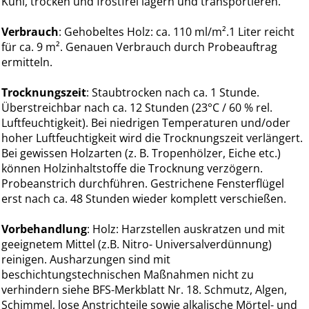
Kühl, trocken und frostfrei lagern und transportieren.
Verbrauch
: Gehobeltes Holz: ca. 110 ml/m².1 Liter reicht
für ca. 9 m². Genauen Verbrauch durch Probeauftrag
ermitteln.
Trocknungszeit
: Staubtrocken nach ca. 1 Stunde.
Überstreichbar nach ca. 12 Stunden (23°C / 60 % rel.
Luftfeuchtigkeit). Bei niedrigen Temperaturen und/oder
hoher Luftfeuchtigkeit wird die Trocknungszeit verlängert.
Bei gewissen Holzarten (z. B. Tropenhölzer, Eiche etc.)
können Holzinhaltstoffe die Trocknung verzögern.
Probeanstrich durchführen. Gestrichene Fensterflügel
erst nach ca. 48 Stunden wieder komplett verschießen.
Vorbehandlung
: Holz: Harzstellen auskratzen und mit
geeignetem Mittel (z.B. Nitro- Universalverdünnung)
reinigen. Ausharzungen sind mit
beschichtungstechnischen Maßnahmen nicht zu
verhindern siehe BFS-Merkblatt Nr. 18. Schmutz, Algen,
Schimmel, lose Anstrichteile sowie alkalische Mörtel- und