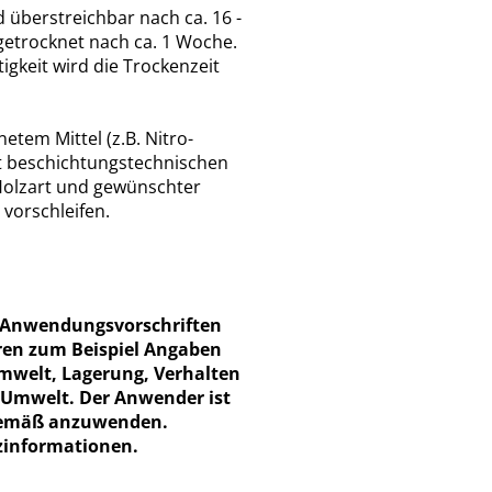
 überstreichbar nach ca. 16 -
hgetrocknet nach ca. 1 Woche.
gkeit wird die Trockenzeit
etem Mittel (z.B. Nitro-
t beschichtungstechnischen
Holzart und gewünschter
 vorschleifen.
ie Anwendungsvorschriften
ren zum Beispiel Angaben
Umwelt, Lagerung, Verhalten
e Umwelt. Der Anwender ist
hgemäß anzuwenden.
tzinformationen.