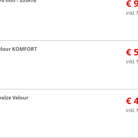
0 mm - 355976
€ 
inkl.
Velour KOMFORT
€ 
inkl.
alze Velour
€ 
inkl.