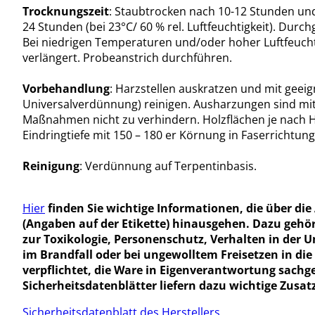
Trocknungszeit
: Staubtrocken nach 10-12 Stunden und
24 Stunden (bei 23°C/ 60 % rel. Luftfeuchtigkeit). Durc
Bei niedrigen Temperaturen und/oder hoher Luftfeuchti
verlängert. Probeanstrich durchführen.
Vorbehandlung
: Harzstellen auskratzen und mit geeign
Universalverdünnung) reinigen. Ausharzungen sind mi
Maßnahmen nicht zu verhindern. Holzflächen je nach 
Eindringtiefe mit 150 – 180 er Körnung in Faserrichtung
Reinigung
: Verdünnung auf Terpentinbasis.
Hier
finden Sie wichtige Informationen, die über d
(Angaben auf der Etikette) hinausgehen. Dazu gehö
zur Toxikologie, Personenschutz, Verhalten in der 
im Brandfall oder bei ungewolltem Freisetzen in di
verpflichtet, die Ware in Eigenverantwortung sac
Sicherheitsdatenblätter liefern dazu wichtige Zusa
Sicherheitsdatenblatt des Herstellers