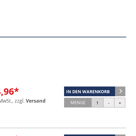
4,96*
IN DEN WARENKORB
 MwSt., zzgl.
Versand
MENGE