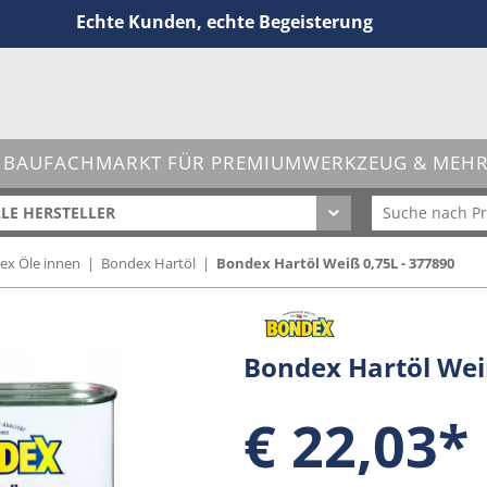
Echte Kunden, echte Begeisterung
 BAUFACHMARKT FÜR PREMIUMWERKZEUG & MEHR 
LE HERSTELLER
ex Öle innen
|
Bondex Hartöl
|
Bondex Hartöl Weiß 0,75L - 377890
Bondex Hartöl Wei
€ 22,03*