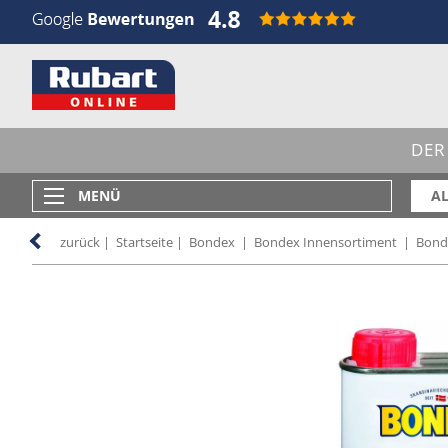
DER
MENÜ
AL
zurück
|
Startseite
|
Bondex
|
Bondex Innensortiment
|
Bond