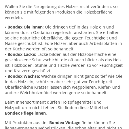
Wollen Sie die Farbgebung des Holzes nicht verändern, so
können sie mit folgenden Produkten die Holzoberfläche
veredeln:
•
Bondex Öle innen
: Öle dringen tief in das Holz ein und
können durch Oxidation regelrecht aushärten. Sie erhalten
so eine natürliche Oberfläche, die gegen Feuchtigkeit und
Nässe geschützt ist. Edle Hölzer, aber auch Arbeitsplatten in
der Küche werden oft so behandelt.
•
Bondex Lacke:
Lacke bilden auf der Holzoberfläche eine
geschlossene Schutzschicht, die oft auch härter als das Holz
ist. Holzböden, Stühle und Tische werden so vor Feuchtigkeit
und Kratzern geschützt.
•
Bondex Wachse:
Wachse dringen nicht ganz so tief wie Öle
in das Holz ein, schützen aber sehr gut vor Feuchtigkeit.
Oberflächliche Kratzer lassen sich wegpolieren. Kiefer- und
andere Weichholzmöbel werden gerne so behandelt.
Beim Innensortiment dürfen Holzpflegemittel und
Holzpolituren nicht fehlen. Sie finden diese Mittel bei
Bondex Pflege innen
.
Mit Produkten aus der
Bondex Vintage
Reihe können Sie
liebgewonnenen Möbelstücken, die schon älter und nicht so