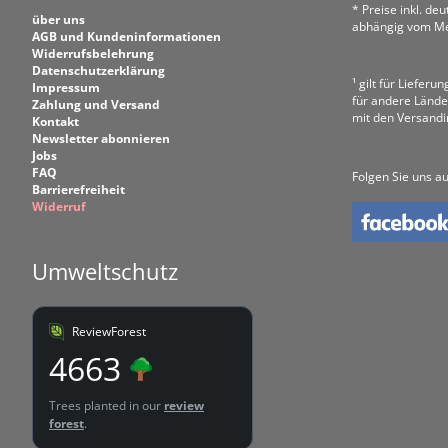
* Preise inkl. de
über uns
abhängig vom Me
AGB und Kundeninformationen
Widerrufsbelehrung
Datenschutzerklärung
¹ gilt für Liefer
Impressum
für andere Lände
Zahlung und Versand
mit den Versand
Kontakt
Newsletter abonnieren
Jobs
FAQ
Folgen Sie uns au
Barrierefreiheit
Widerruf
Umweltschutz
ReviewForest
4663
Trees planted in our
review
forest
.