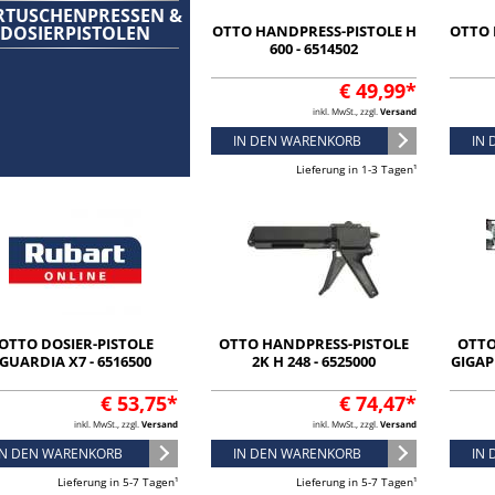
RTUSCHENPRESSEN &
DOSIERPISTOLEN
OTTO HANDPRESS-PISTOLE H
OTTO 
600 - 6514502
€ 49,99*
inkl. MwSt., zzgl.
Versand
IN DEN WARENKORB
IN
Lieferung in 1-3 Tagen¹
OTTO DOSIER-PISTOLE
OTTO HANDPRESS-PISTOLE
OTTO
GUARDIA X7 - 6516500
2K H 248 - 6525000
GIGAP
€ 53,75*
€ 74,47*
inkl. MwSt., zzgl.
Versand
inkl. MwSt., zzgl.
Versand
IN DEN WARENKORB
IN DEN WARENKORB
IN
Lieferung in 5-7 Tagen¹
Lieferung in 5-7 Tagen¹