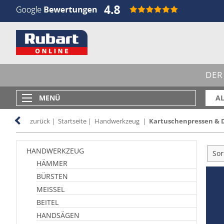
DER
MENÜ
AL
zurück
|
Startseite
|
Handwerkzeug
|
Kartuschenpressen & D
HANDWERKZEUG
Sor
HÄMMER
BÜRSTEN
MEISSEL
BEITEL
HANDSÄGEN