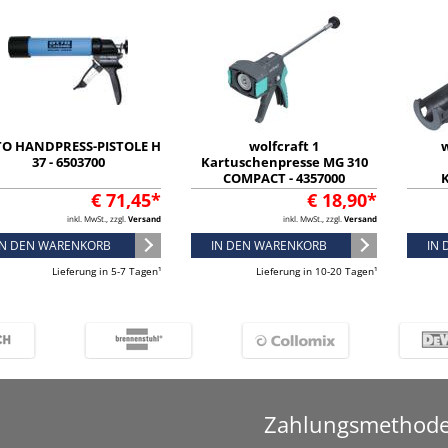
O HANDPRESS-PISTOLE H
wolfcraft 1
w
37 - 6503700
Kartuschenpresse MG 310
COMPACT - 4357000
K
€ 71,45*
€ 18,90*
inkl. MwSt., zzgl.
Versand
inkl. MwSt., zzgl.
Versand
IN DEN WARENKORB
IN DEN WARENKORB
IN
Lieferung in 5-7 Tagen¹
Lieferung in 10-20 Tagen¹
Zahlungsmethod