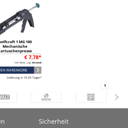
olfcraft 1 MG 100
Mechanische
artuschenpresse
€ 7,78*
inkl. MwSt., zzgl.
Versand
 DEN WARENKORB
Lieferung in 10-20 Tagen¹
1
en
Sicherheit