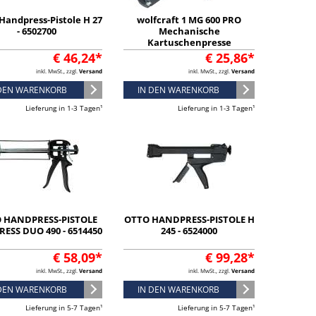
Handpress-Pistole H 27
wolfcraft 1 MG 600 PRO
- 6502700
Mechanische
Kartuschenpresse
€ 46,24*
€ 25,86*
inkl. MwSt., zzgl.
Versand
inkl. MwSt., zzgl.
Versand
 DEN WARENKORB
IN DEN WARENKORB
Lieferung in 1-3 Tagen¹
Lieferung in 1-3 Tagen¹
 HANDPRESS-PISTOLE
OTTO HANDPRESS-PISTOLE H
RESS DUO 490 - 6514450
245 - 6524000
€ 58,09*
€ 99,28*
inkl. MwSt., zzgl.
Versand
inkl. MwSt., zzgl.
Versand
 DEN WARENKORB
IN DEN WARENKORB
Lieferung in 5-7 Tagen¹
Lieferung in 5-7 Tagen¹