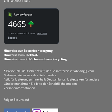
Umweltschutz
ReviewForest
4665
Trees planted in our
review
forest
.
Hinweise zur Batterieentsorgung
Hinweise zum ElektroG
Hinweise zum PU-Schaumdosen Recycling
* Preise inkl. deutscher MwSt, der Gesamtpreis ist abhängig vom
Mehrwertsteuersatz des Lieferlandes.
¹ gilt für Lieferungen innerhalb Deutschlands, Lieferzeiten für andere
Länder entnehmen Sie bitte der Schaltfläche mit den
Versandinformationen
Folgen Sie uns auf