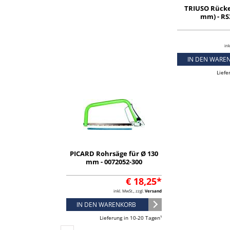
TRIUSO Rücke
mm) - R
ink
IN DEN WARE
Liefe
PICARD Rohrsäge für Ø 130
mm - 0072052-300
€ 18,25*
inkl. MwSt., zzgl.
Versand
IN DEN WARENKORB
Lieferung in 10-20 Tagen¹