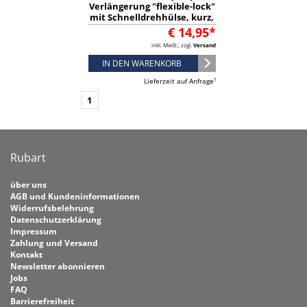
Verlängerung "flexible-lock"
mit Schnelldrehhülse, kurz,
3/8", 3/8" x 125 mm -
€ 14,95*
05003591001
inkl. MwSt., zzgl.
Versand
IN DEN WARENKORB
Lieferzeit auf Anfrage¹
1
Rubart
über uns
AGB und Kundeninformationen
Widerrufsbelehrung
Datenschutzerklärung
Impressum
Zahlung und Versand
Kontakt
Newsletter abonnieren
Jobs
FAQ
Barrierefreiheit