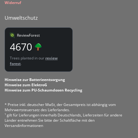
Widerruf
Umweltschutz
ReviewForest
4670
Trees planted in our
review
forest
.
Hinweise zur Batterieentsorgung
Hinweise zum ElektroG
Hinweise zum PU-Schaumdosen Recycling
* Preise inkl. deutscher MwSt, der Gesamtpreis ist abhängig vom
Mehrwertsteuersatz des Lieferlandes.
¹ gilt für Lieferungen innerhalb Deutschlands, Lieferzeiten für andere
Länder entnehmen Sie bitte der Schaltfläche mit den
Versandinformationen