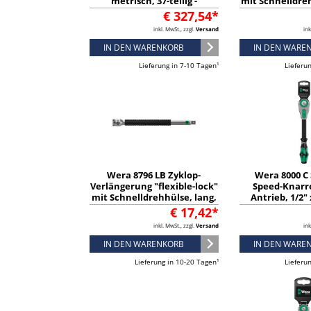
metrisch, 37-teilig -
mit Schnelldre
05003645001
1/2", 1/2" x
€ 327,54*
050036
inkl. MwSt., zzgl.
Versand
ink
IN DEN WARENKORB
IN DEN WARE
Lieferung in 7-10 Tagen¹
Lieferu
Wera 8796 LB Zyklop-
Wera 8000 C
Verlängerung "flexible-lock"
Speed-Knarre
mit Schnelldrehhülse, lang,
Antrieb, 1/2"
3/8", 3/8" x 200 mm -
050732
€ 17,42*
05003592001
inkl. MwSt., zzgl.
Versand
ink
IN DEN WARENKORB
IN DEN WARE
Lieferung in 10-20 Tagen¹
Lieferu