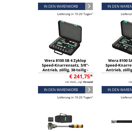
IN DEN WARENKORB
IN DEN WARE
Lieferung in 10-20 Tagen¹
Lieferu
Wera 8100 SB 4 Zyklop
Wera 8100 S
Speed-Knarrensatz, 3/8"-
Speed-Knarren
Antrieb, zöllig, 38-teilig -
Antrieb, zöllig
05003596001
050035
€ 241,75*
inkl. MwSt., zzgl.
Versand
ink
IN DEN WARENKORB
IN DEN WARE
Lieferung in 10-20 Tagen¹
Lieferu