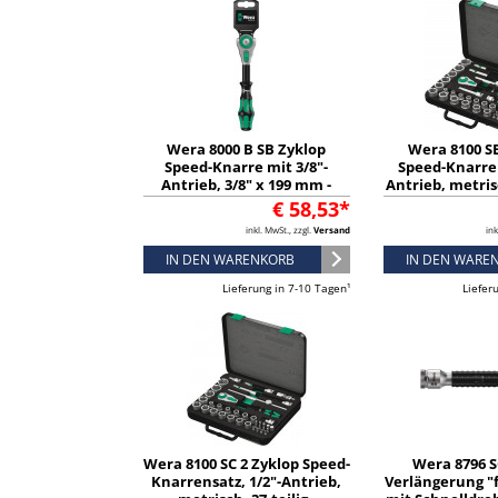
Wera 8000 B SB Zyklop
Wera 8100 S
Speed-Knarre mit 3/8"-
Speed-Knarren
Antrieb, 3/8" x 199 mm -
Antrieb, metrisc
05073261001
050035
€ 58,53*
inkl. MwSt., zzgl.
Versand
ink
IN DEN WARENKORB
IN DEN WARE
Lieferung in 7-10 Tagen¹
Liefer
Wera 8100 SC 2 Zyklop Speed-
Wera 8796 S
Knarrensatz, 1/2"-Antrieb,
Verlängerung "f