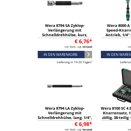
Wera 8794 SA Zyklop-
Wera 8000 A
Verlängerung mit
Speed-Knarre
Schnelldrehhülse, kurz,
Antrieb, 1/4"
1/4", 1/4" x 75 mm -
050732
€ 6,76*
05003525001
inkl. MwSt., zzgl.
Versand
ink
IN DEN WARENKORB
IN DEN WARE
Lieferung in 10-20 Tagen¹
Lieferu
Wera 8794 LA Zyklop-
Wera 8100 SC 4 
Verlängerung mit
Knarrensatz, 1
Schnelldrehhülse, lang, 1/4",
zöllig, 38-teilig
1/4" x 150 mm - 05003526001
€ 6,98*
inkl. MwSt., zzgl.
Versand
ink