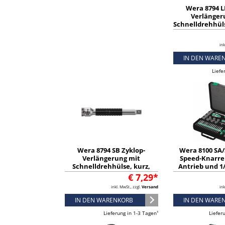
Wera 8794 L
Verlänger
Schnelldrehhülse
3/8" x 200 mm -
ink
IN DEN WARE
Liefe
Wera 8794 SB Zyklop-
Wera 8100 SA/
Verlängerung mit
Speed-Knarren
Schnelldrehhülse, kurz,
Antrieb und 1/
3/8", 3/8" x 125 mm -
metrisch, 43
€ 7,29*
05003582001
051607
inkl. MwSt., zzgl.
Versand
ink
IN DEN WARENKORB
IN DEN WARE
Lieferung in 1-3 Tagen¹
Liefer