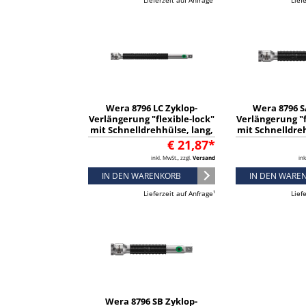
Lieferzeit auf Anfrage¹
Lief
Wera 8796 LC Zyklop-
Wera 8796 S
Verlängerung "flexible-lock"
Verlängerung "f
mit Schnelldrehhülse, lang,
mit Schnelldre
1/2", 1/2" x 250 mm -
1/4", 1/4" 
€ 21,87*
05003643001
050035
inkl. MwSt., zzgl.
Versand
ink
IN DEN WARENKORB
IN DEN WARE
Lieferzeit auf Anfrage¹
Lief
Wera 8796 SB Zyklop-