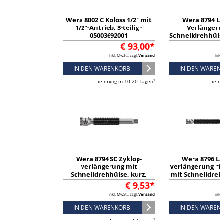
Wera 8002 C Koloss 1/2" mit
Wera 8794 L
1/2"-Antrieb, 3-teilig -
Verlänger
05003692001
Schnelldrehhülse
1/2" x 250 mm -
€ 93,00*
inkl. MwSt., zzgl.
Versand
ink
IN DEN WARENKORB
IN DEN WARE
Lieferung in 10-20 Tagen¹
Lief
Wera 8794 SC Zyklop-
Wera 8796 L
Verlängerung mit
Verlängerung "f
Schnelldrehhülse, kurz,
mit Schnelldreh
1/2", 1/2" x 125 mm -
1/4", 1/4" x
€ 9,53*
05003637001
050035
inkl. MwSt., zzgl.
Versand
ink
IN DEN WARENKORB
IN DEN WARE