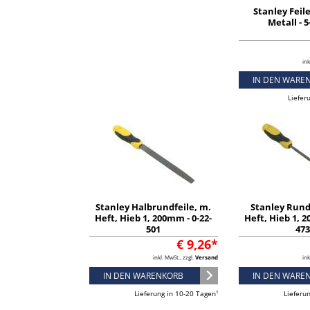
Stanley Feil
Metall - 5
ink
IN DEN WARE
Liefer
Stanley Halbrundfeile, m.
Stanley Rund
Heft, Hieb 1, 200mm - 0-22-
Heft, Hieb 1, 2
501
47
€ 9,26*
inkl. MwSt., zzgl.
Versand
ink
IN DEN WARENKORB
IN DEN WARE
Lieferung in 10-20 Tagen¹
Lieferu