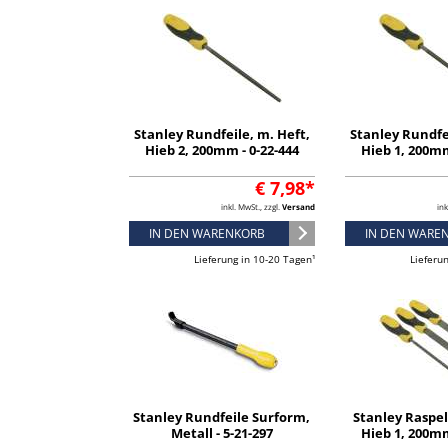
Stanley Rundfeile, m. Heft,
Stanley Rundfei
Hieb 2, 200mm - 0-22-444
Hieb 1, 200mm
€ 7,98*
inkl. MwSt., zzgl.
Versand
ink
IN DEN WARENKORB
IN DEN WARE
Lieferung in 10-20 Tagen¹
Lieferu
Stanley Rundfeile Surform,
Stanley Raspel-
Metall - 5-21-297
Hieb 1, 200mm