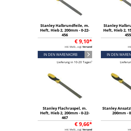
Stanley Halbrundfeile, m.
Stanley Halbr
Heft, Hieb 2, 200mm - 0-22-
Heft, Hieb 2, 1
456
45
€ 9,10*
inkl. MwSt., zzgl.
Versand
ink
IN DEN WARENKORB
IN DEN WARE
Lieferung in 10-20 Tagen¹
Lieferu
Stanley Flachraspel, m.
Stanley Ansatzf
Heft, Hieb 2, 200mm - 0-22-
200mm - 0
467
€ 9,66*
inkl. MwSt., zzgl.
Versand
ink