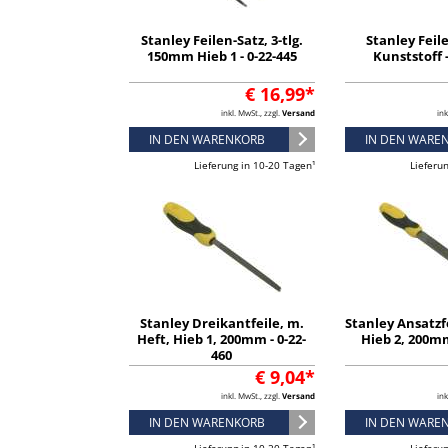
Stanley Feilen-Satz, 3-tlg.
Stanley Feil
150mm Hieb 1 - 0-22-445
Kunststoff -
€ 16,99*
inkl. MwSt., zzgl.
Versand
ink
IN DEN WARENKORB
IN DEN WARE
Lieferung in 10-20 Tagen¹
Lieferu
Stanley Dreikantfeile, m.
Stanley Ansatzfe
Heft, Hieb 1, 200mm - 0-22-
Hieb 2, 200mm
460
€ 9,04*
inkl. MwSt., zzgl.
Versand
ink
IN DEN WARENKORB
IN DEN WARE