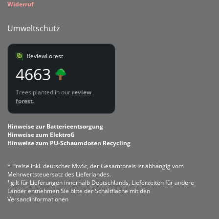
Widerruf
Umweltschutz
ReviewForest
4663
Trees planted in our
review
forest
.
Hinweise zur Batterieentsorgung
Hinweise zum ElektroG
Hinweise zum PU-Schaumdosen Recycling
* Preise inkl. deutscher MwSt, der Gesamtpreis ist abhängig vom
Mehrwertsteuersatz des Lieferlandes.
¹ gilt für Lieferungen innerhalb Deutschlands, Lieferzeiten für andere
Länder entnehmen Sie bitte der Schaltfläche mit den
Versandinformationen