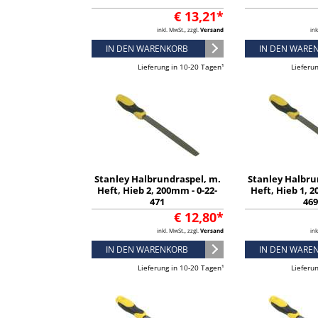
€ 13,21*
inkl. MwSt., zzgl.
Versand
ink
IN DEN WARENKORB
IN DEN WARE
Lieferung in 10-20 Tagen¹
Lieferu
Stanley Halbrundraspel, m.
Stanley Halbru
Heft, Hieb 2, 200mm - 0-22-
Heft, Hieb 1, 2
471
46
€ 12,80*
inkl. MwSt., zzgl.
Versand
ink
IN DEN WARENKORB
IN DEN WARE
Lieferung in 10-20 Tagen¹
Lieferu