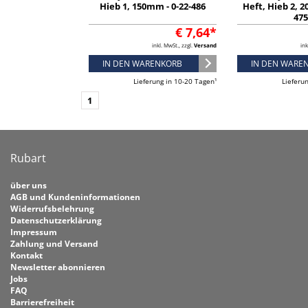
Hieb 1, 150mm - 0-22-486
Heft, Hieb 2, 2
47
€ 7,64*
inkl. MwSt., zzgl.
Versand
ink
IN DEN WARENKORB
IN DEN WARE
Lieferung in 10-20 Tagen¹
Lieferu
1
Rubart
über uns
AGB und Kundeninformationen
Widerrufsbelehrung
Datenschutzerklärung
Impressum
Zahlung und Versand
Kontakt
Newsletter abonnieren
Jobs
FAQ
Barrierefreiheit