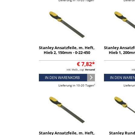
Lieferung in 10-20 Tagen¹
Lieferu
Stanley Ansatzfeile, m. Heft,
Stanley Ansatzfe
Hieb 2, 150mm - 0-22-450
Hieb 1, 200mm
€ 7,82*
inkl. MwSt., zzgl.
Versand
ink
IN DEN WARENKORB
IN DEN WARE
Lieferung in 10-20 Tagen¹
Lieferu
Stanley Ansatzfeile, m. Heft,
Stanley Rund