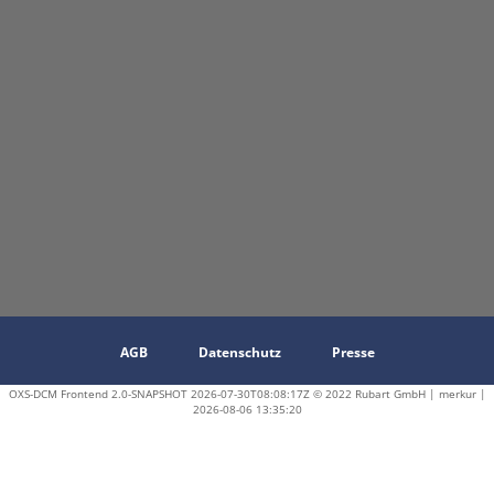
AGB
Datenschutz
Presse
OXS-DCM Frontend 2.0-SNAPSHOT 2026-07-30T08:08:17Z © 2022 Rubart GmbH | merkur |
2026-08-06 13:35:20