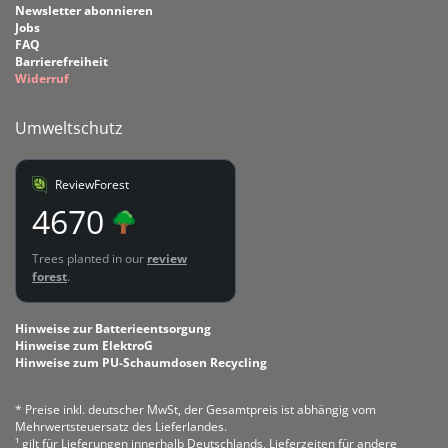
Newsletter abonnieren
Jobs
FAQ
Barrierefreiheit
Widerruf
Umweltschutz
ReviewForest
4670
Trees planted in our
review
forest
.
Hinweise zur Batterieentsorgung
Hinweise zum ElektroG
Hinweise zum PU-Schaumdosen Recycling
* Preise inkl. deutscher MwSt, der Gesamtpreis ist abhängig vom
Mehrwertsteuersatz des Lieferlandes.
¹ gilt für Lieferungen innerhalb Deutschlands, Lieferzeiten für andere