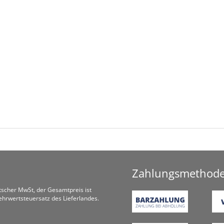
Zahlungsmethod
utscher MwSt, der Gesamtpreis ist
hrwertsteuersatz des Lieferlandes.