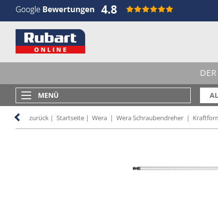
DER
MENÜ
AL
zurück
|
Startseite
|
Wera
|
Wera Schraubendreher
|
Kraftfor