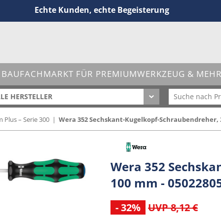
Echte Kunden, echte Begeisterung
 BAUFACHMARKT FÜR PREMIUMWERKZEUG & MEHR 
LE HERSTELLER
m Plus – Serie 300
|
Wera 352 Sechskant-Kugelkopf-Schraubendreher, 3
Wera 352 Sechskan
100 mm - 0502280
- 32%
UVP 8,12 €