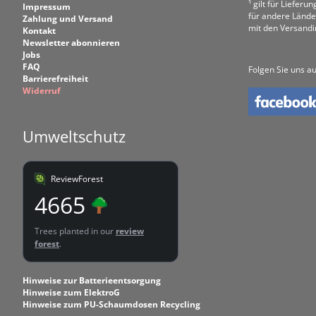
¹ gilt für Liefer
Impressum
für andere Lände
Zahlung und Versand
mit den Versand
Kontakt
Newsletter abonnieren
Jobs
FAQ
Folgen Sie uns au
Barrierefreiheit
Widerruf
Umweltschutz
ReviewForest
4665
Trees planted in our
review
forest
.
Hinweise zur Batterieentsorgung
Hinweise zum ElektroG
Hinweise zum PU-Schaumdosen Recycling