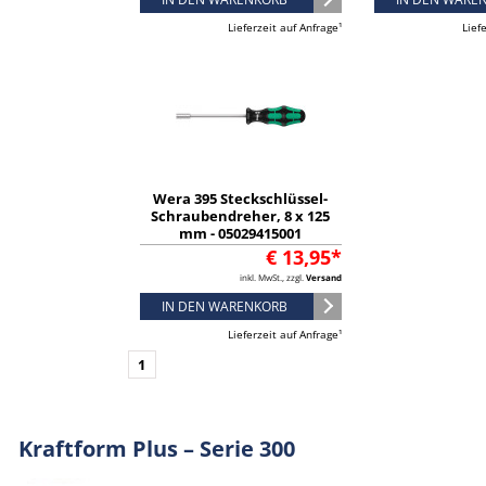
Lieferzeit auf Anfrage¹
Lief
Wera 395 Steckschlüssel-
Schraubendreher, 8 x 125
mm - 05029415001
€ 13,95*
inkl. MwSt., zzgl.
Versand
IN DEN WARENKORB
Lieferzeit auf Anfrage¹
1
Kraftform Plus – Serie 300