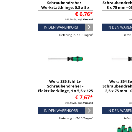
Schraubendreher -
Schraubendreh
Werkstattklinge, 0,8 x 5 x
3 x 75 mm - 0
100 mm - 05007610001
€ 6,76*
inkl. MwSt., zzgl.
Versand
ink
IN DEN WARENKORB
IN DEN WARE
Lieferung in 7-10 Tagen¹
Liefer
Wera 335 Schlitz-
Wera 354 S
Schraubendreher -
Schraubendreh
Elektrikerklinge, 1 x 5,5 x 125
2,5 x 75 mm - 
mm - 05110007001
€ 7,67*
inkl. MwSt., zzgl.
Versand
ink
IN DEN WARENKORB
IN DEN WARE
Lieferung in 7-10 Tagen¹
Liefer