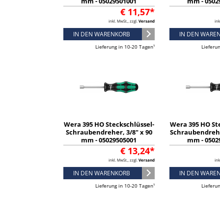
mm - 05029501001
mm - 0502
€ 11,57*
inkl. MwSt., zzgl.
Versand
ink
IN DEN WARENKORB
IN DEN WARE
Lieferung in 10-20 Tagen¹
Lieferu
Wera 395 HO Steckschlüssel-
Wera 395 HO St
Schraubendreher, 3/8" x 90
Schraubendrehe
mm - 05029505001
mm - 0502
€ 13,24*
inkl. MwSt., zzgl.
Versand
ink
IN DEN WARENKORB
IN DEN WARE
Lieferung in 10-20 Tagen¹
Lieferu