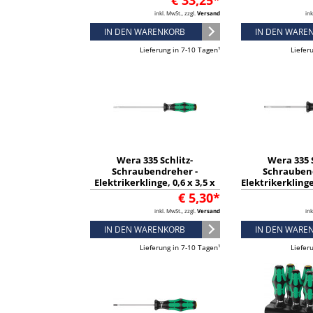
€ 33,25*
inkl. MwSt., zzgl.
Versand
ink
IN DEN WARENKORB
IN DEN WARE
Lieferung in 7-10 Tagen¹
Liefer
Wera 335 Schlitz-
Wera 335 S
Schraubendreher -
Schrauben
Elektrikerklinge, 0,6 x 3,5 x
Elektrikerklinge,
125 mm - 05110002001
mm - 0511
€ 5,30*
inkl. MwSt., zzgl.
Versand
ink
IN DEN WARENKORB
IN DEN WARE
Lieferung in 7-10 Tagen¹
Liefer