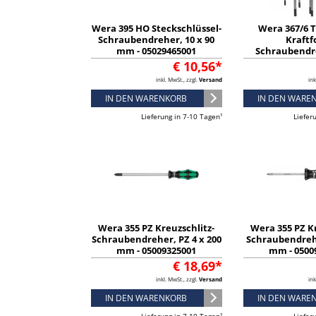
Wera 395 HO Steckschlüssel-
Wera 367/6
Schraubendreher, 10 x 90
Kraft
mm - 05029465001
Schraubendr
Rack, 6-teilig 
€ 10,56*
inkl. MwSt., zzgl.
Versand
ink
IN DEN WARENKORB
IN DEN WARE
Lieferung in 7-10 Tagen¹
Liefer
Wera 355 PZ Kreuzschlitz-
Wera 355 PZ Kr
Schraubendreher, PZ 4 x 200
Schraubendrehe
mm - 05009325001
mm - 0500
€ 18,69*
inkl. MwSt., zzgl.
Versand
ink
IN DEN WARENKORB
IN DEN WARE