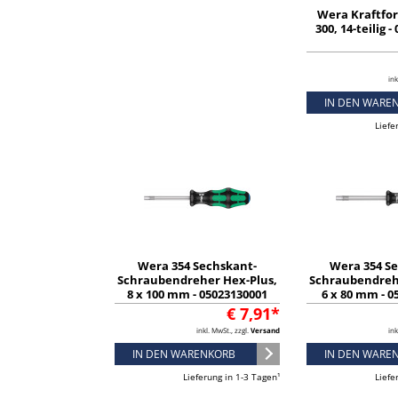
Wera Kraftfo
300, 14-teilig 
ink
IN DEN WARE
Liefe
Wera 354 Sechskant-
Wera 354 S
Schraubendreher Hex-Plus,
Schraubendreh
8 x 100 mm - 05023130001
6 x 80 mm - 0
€ 7,91*
inkl. MwSt., zzgl.
Versand
ink
IN DEN WARENKORB
IN DEN WARE
Lieferung in 1-3 Tagen¹
Liefe