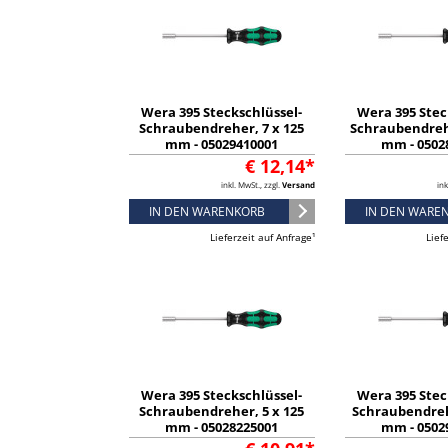
Wera 395 Steckschlüssel-
Wera 395 Stec
Schraubendreher, 7 x 125
Schraubendrehe
mm - 05029410001
mm - 0502
€ 12,14*
inkl. MwSt., zzgl.
Versand
ink
IN DEN WARENKORB
IN DEN WARE
Lieferzeit auf Anfrage¹
Lief
Wera 395 Steckschlüssel-
Wera 395 Stec
Schraubendreher, 5 x 125
Schraubendreh
mm - 05028225001
mm - 0502