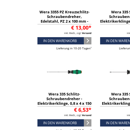
Wera 3355 PZ Kreuzschlitz-
Wera 335 S
Schraubendreher,
Schrauben
Edelstahl, PZ 2 x 100 mm -
Elektrikerklinge,
05032032001
mm - 0511
€ 13,00*
inkl. MwSt., zzgl.
Versand
ink
IN DEN WARENKORB
IN DEN WARE
Lieferung in 10-20 Tagen¹
Lieferu
Wera 335 Schlitz-
Wera 335 S
Schraubendreher -
Schrauben
Elektrikerklinge, 0,8 x 4 x 150
Elektrikerklinge
mm - 05110005001
75 mm - 05
€ 6,53*
inkl. MwSt., zzgl.
Versand
ink
IN DEN WARENKORB
IN DEN WARE