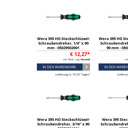
Wera 395 HO Steckschlüssel-
Wera 395 HO St
Schraubendreher, 1/4" x 90
Schraubendreh
mm - 05029502001
90 mm - 05
€ 12,27*
inkl. MwSt., zzgl.
Versand
ink
IN DEN WARENKORB
IN DEN WARE
Lieferung in 10-20 Tagen¹
Lieferu
Wera 395 HO Steckschlüssel-
Wera 395 Stec
Schraubendreher, 3/16" x 90
Schraubendreh