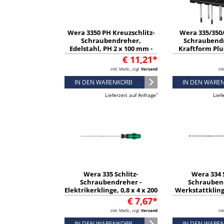
Wera 3350 PH Kreuzschlitz-
Wera 335/350
Schraubendreher,
Schraubend
Edelstahl, PH 2 x 100 mm -
Kraftform Plus
05032022001
Rack, 7-teilig 
€ 11,21*
inkl. MwSt., zzgl.
Versand
ink
IN DEN WARENKORB
IN DEN WARE
Lieferzeit auf Anfrage¹
Lief
Wera 335 Schlitz-
Wera 334 S
Schraubendreher -
Schrauben
Elektrikerklinge, 0,8 x 4 x 200
Werkstattklinge
mm - 05110006001
150 mm - 05
€ 7,67*
inkl. MwSt., zzgl.
Versand
ink
IN DEN WARENKORB
IN DEN WARE