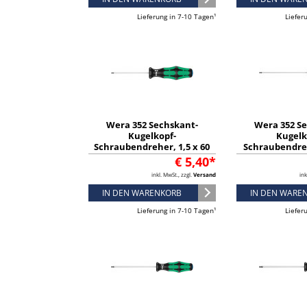
Lieferung in 7-10 Tagen¹
Liefer
Wera 352 Sechskant-
Wera 352 S
Kugelkopf-
Kugelk
Schraubendreher, 1,5 x 60
Schraubendreh
mm - 05022795001
mm - 0502
€ 5,40*
inkl. MwSt., zzgl.
Versand
ink
IN DEN WARENKORB
IN DEN WARE
Lieferung in 7-10 Tagen¹
Liefer