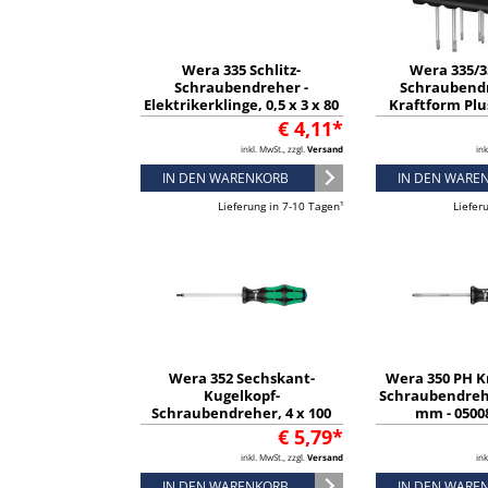
Wera 335 Schlitz-
Wera 335/3
Schraubendreher -
Schraubend
Elektrikerklinge, 0,5 x 3 x 80
Kraftform Plus
mm - 05110001001
Rack, 6-teilig 
€ 4,11*
inkl. MwSt., zzgl.
Versand
ink
IN DEN WARENKORB
IN DEN WARE
Lieferung in 7-10 Tagen¹
Liefer
Wera 352 Sechskant-
Wera 350 PH K
Kugelkopf-
Schraubendrehe
Schraubendreher, 4 x 100
mm - 0500
mm - 05022810001
€ 5,79*
inkl. MwSt., zzgl.
Versand
ink
IN DEN WARENKORB
IN DEN WARE