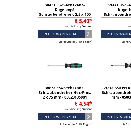
Wera 352 Sechskant-
Wera 352 S
Kugelkopf-
Kugelk
Schraubendreher, 2,5 x 100
Schraubendreh
mm - 05138070001
mm - 0502
€ 5,40*
inkl. MwSt., zzgl.
Versand
ink
IN DEN WARENKORB
IN DEN WARE
Lieferung in 7-10 Tagen¹
Liefer
Wera 354 Sechskant-
Wera 350 PH K
Schraubendreher Hex-Plus,
Schraubendrehe
2 x 75 mm - 05023105001
mm - 0500
€ 4,54*
inkl. MwSt., zzgl.
Versand
ink
IN DEN WARENKORB
IN DEN WARE
Lieferung in 7-10 Tagen¹
Liefer