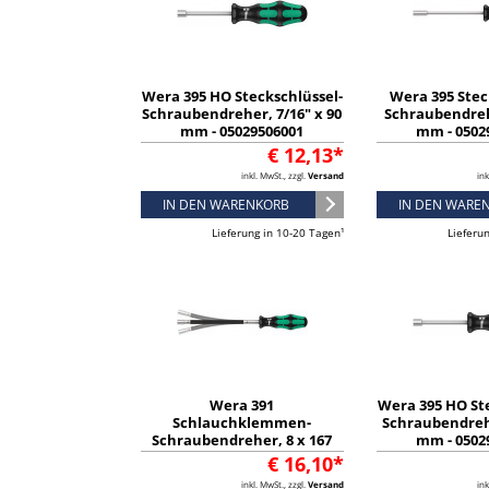
Wera 395 HO Steckschlüssel-
Wera 395 Stec
Schraubendreher, 7/16" x 90
Schraubendreh
mm - 05029506001
mm - 0502
€ 12,13*
inkl. MwSt., zzgl.
Versand
ink
IN DEN WARENKORB
IN DEN WARE
Lieferung in 10-20 Tagen¹
Lieferu
Wera 391
Wera 395 HO St
Schlauchklemmen-
Schraubendrehe
Schraubendreher, 8 x 167
mm - 0502
mm - 05028152001
€ 16,10*
inkl. MwSt., zzgl.
Versand
ink