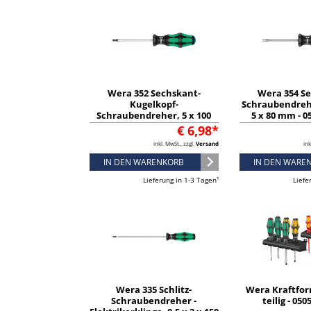
Wera 352 Sechskant-
Wera 354 S
Kugelkopf-
Schraubendreh
Schraubendreher, 5 x 100
5 x 80 mm - 0
mm - 05022815001
€ 6,98*
inkl. MwSt., zzgl.
Versand
ink
IN DEN WARENKORB
IN DEN WARE
Lieferung in 1-3 Tagen¹
Liefe
Wera 335 Schlitz-
Wera Kraftfor
Schraubendreher -
teilig - 05