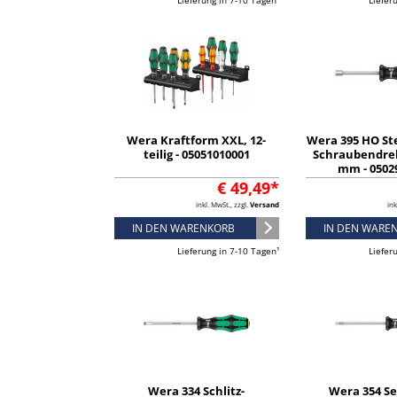
Lieferung in 7-10 Tagen¹
Liefer
Wera Kraftform XXL, 12-
Wera 395 HO St
teilig - 05051010001
Schraubendreh
mm - 0502
€ 49,49*
inkl. MwSt., zzgl.
Versand
ink
IN DEN WARENKORB
IN DEN WARE
Lieferung in 7-10 Tagen¹
Liefer
Wera 334 Schlitz-
Wera 354 S