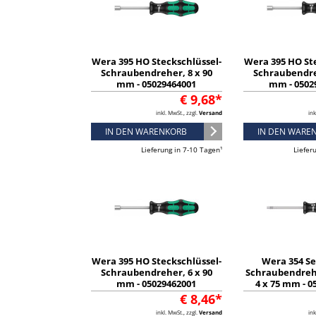
Wera 395 HO Steckschlüssel-
Wera 395 HO St
Schraubendreher, 8 x 90
Schraubendre
mm - 05029464001
mm - 0502
€ 9,68*
inkl. MwSt., zzgl.
Versand
ink
IN DEN WARENKORB
IN DEN WARE
Lieferung in 7-10 Tagen¹
Liefer
Wera 395 HO Steckschlüssel-
Wera 354 S
Schraubendreher, 6 x 90
Schraubendreh
mm - 05029462001
4 x 75 mm - 0
€ 8,46*
inkl. MwSt., zzgl.
Versand
ink