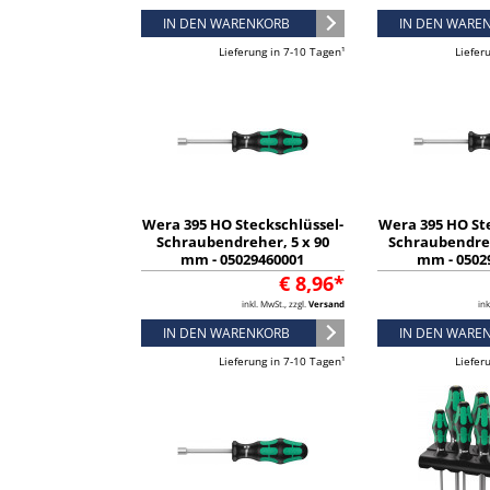
IN DEN WARENKORB
IN DEN WARE
Lieferung in 7-10 Tagen¹
Liefer
Wera 395 HO Steckschlüssel-
Wera 395 HO St
Schraubendreher, 5 x 90
Schraubendreh
mm - 05029460001
mm - 0502
€ 8,96*
inkl. MwSt., zzgl.
Versand
ink
IN DEN WARENKORB
IN DEN WARE
Lieferung in 7-10 Tagen¹
Liefer