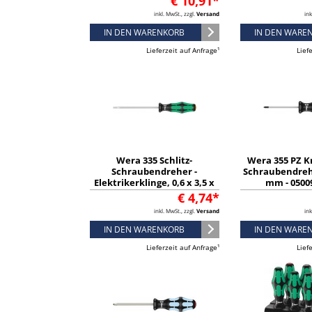
€ 10,91*
inkl. MwSt., zzgl.
Versand
ink
IN DEN WARENKORB
IN DEN WARE
Lieferzeit auf Anfrage¹
Lief
Wera 335 Schlitz-
Wera 355 PZ Kr
Schraubendreher -
Schraubendrehe
Elektrikerklinge, 0,6 x 3,5 x
mm - 0500
100 mm - 05008015001
€ 4,74*
inkl. MwSt., zzgl.
Versand
ink
IN DEN WARENKORB
IN DEN WARE
Lieferzeit auf Anfrage¹
Lief