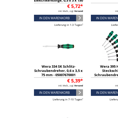
Elektrikerklinge, 0,5 x 3 x 150
mm - 05008008001
€ 5,72*
inkl. MwSt., zzgl.
Versand
ink
IN DEN WARENKORB
IN DEN WARE
Lieferung in 1-3 Tagen¹
Liefe
Wera 334 SK Schlitz-
Wera 395 
Schraubendreher, 0,6 x 3,5 x
Steckschl
75 mm - 05007670001
Schraubendre
teilig - 05
€ 5,39*
inkl. MwSt., zzgl.
Versand
ink
IN DEN WARENKORB
IN DEN WARE
Lieferung in 7-10 Tagen¹
Liefer