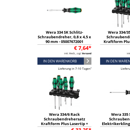
Wera 334 SK Schlitz-
Wera 334/3
Schraubendreher, 0,8 x 4,5 x
Schraubend
90 mm - 05007672001
Kraftform Plus
Rack, 6-teilig 
€ 7,64*
inkl. MwSt., zzgl.
Versand
ink
IN DEN WARENKORB
IN DEN WARE
Lieferung in 7-10 Tagen¹
Liefer
Wera 334/6 Rack
Wera 335 S
Schraubendrehersatz
Schrauben
Kraftform Plus Lasertip +
Elektrikerklinge
Rack, 6-teilig - 05105650001
60 mm - 05