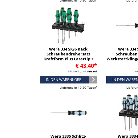
Lieferung in 10-20 Tagen¹
Lieferu
Wera 334 SK/6 Rack
Wera 334 S
Schraubendrehersatz
Schrauben
Kraftform Plus Lasertip +
Werkstattklinge,
Rack, 6-teilig - 05007680001
mm - 0511
€ 43,40*
inkl. MwSt., zzgl.
Versand
ink
IN DEN WARENKORB
IN DEN WARE
Lieferung in 10-20 Tagen¹
Lieferu
Wera 3335 Schlitz-
Wera 3334