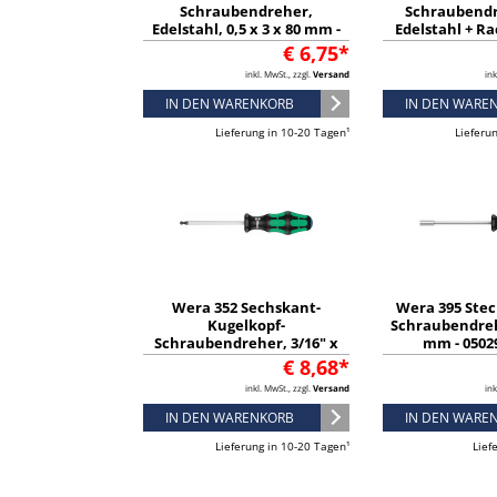
Schraubendreher,
Schraubendr
Edelstahl, 0,5 x 3 x 80 mm -
Edelstahl + Rac
05032001001
050320
€ 6,75*
inkl. MwSt., zzgl.
Versand
ink
IN DEN WARENKORB
IN DEN WARE
Lieferung in 10-20 Tagen¹
Lieferu
Wera 352 Sechskant-
Wera 395 Stec
Kugelkopf-
Schraubendreh
Schraubendreher, 3/16" x
mm - 0502
100 mm - 05022910001
€ 8,68*
inkl. MwSt., zzgl.
Versand
ink
IN DEN WARENKORB
IN DEN WARE
Lieferung in 10-20 Tagen¹
Lief