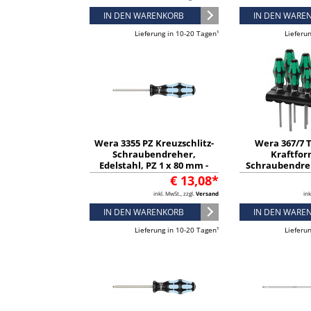
IN DEN WARENKORB
IN DEN WARE
Lieferung in 10-20 Tagen¹
Lieferu
Wera 3355 PZ Kreuzschlitz-
Wera 367/7
Schraubendreher,
Kraftfor
Edelstahl, PZ 1 x 80 mm -
Schraubendre
05032031001
Haltefunktion
€ 13,08*
teilig - 05
inkl. MwSt., zzgl.
Versand
ink
IN DEN WARENKORB
IN DEN WARE
Lieferung in 10-20 Tagen¹
Lieferu