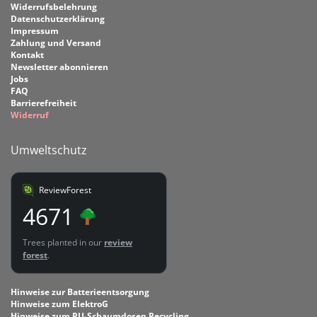
Widerrufsbelehrung
Datenschutzerklärung
Impressum
Zahlung und Versand
Kontakt
Newsletter abonnieren
Jobs
FAQ
Barrierefreiheit
Widerruf
Umweltschutz
ReviewForest
4671
Trees planted in our
review
forest
.
Hinweise zur Batterieentsorgung
Hinweise zum ElektroG
Hinweise zum PU-Schaumdosen Recycling