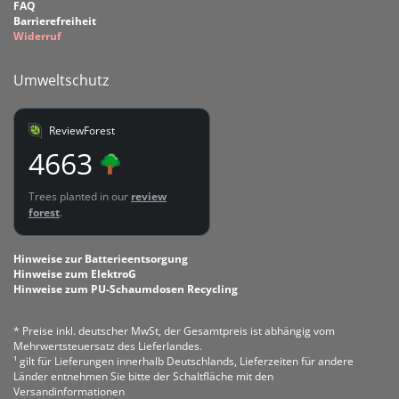
FAQ
Barrierefreiheit
Widerruf
Umweltschutz
ReviewForest
4663
Trees planted in our
review
forest
.
Hinweise zur Batterieentsorgung
Hinweise zum ElektroG
Hinweise zum PU-Schaumdosen Recycling
* Preise inkl. deutscher MwSt, der Gesamtpreis ist abhängig vom
Mehrwertsteuersatz des Lieferlandes.
¹ gilt für Lieferungen innerhalb Deutschlands, Lieferzeiten für andere
Länder entnehmen Sie bitte der Schaltfläche mit den
Versandinformationen