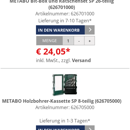
METABO Bit-Box und Ratschenset SP 26-teilig
(626701000)
Artikelnummer:
626701000
Lieferung in 7-10 Tagen*
IN DEN WARENKORB
MENGE
€ 24,05*
inkl. MwSt., zzgl.
Versand
METABO Holzbohrer-Kassette SP 8-teilig (626705000)
Artikelnummer:
626705000
Lieferung in 1-3 Tagen*