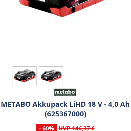
METABO Akkupack LiHD 18 V - 4,0 Ah
(625367000)
- 60%
UVP 146,37 €