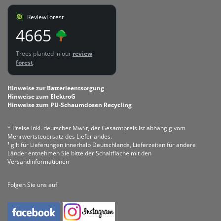
ReviewForest
4665
Trees planted in our
review
forest
.
Hinweise zur Batterieentsorgung
Hinweise zum ElektroG
Hinweise zum PU-Schaumdosen Recycling
* Preise inkl. deutscher MwSt, der Gesamtpreis ist abhängig vom
Mehrwertsteuersatz des Lieferlandes.
¹ gilt für Lieferungen innerhalb Deutschlands, Lieferzeiten für andere
Länder entnehmen Sie bitte der Schaltfläche mit den
Versandinformationen
Folgen Sie uns auf