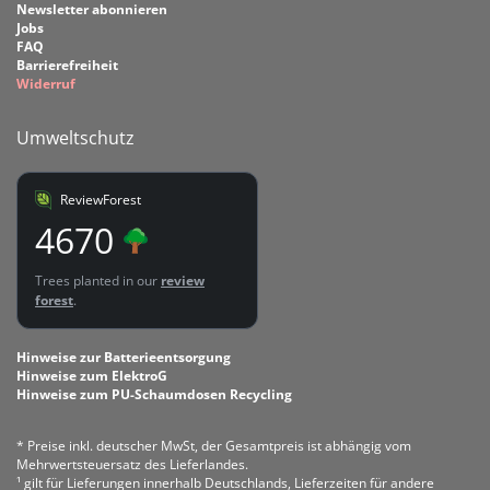
Newsletter abonnieren
Jobs
FAQ
Barrierefreiheit
Widerruf
Umweltschutz
ReviewForest
4670
Trees planted in our
review
forest
.
Hinweise zur Batterieentsorgung
Hinweise zum ElektroG
Hinweise zum PU-Schaumdosen Recycling
* Preise inkl. deutscher MwSt, der Gesamtpreis ist abhängig vom
Mehrwertsteuersatz des Lieferlandes.
¹ gilt für Lieferungen innerhalb Deutschlands, Lieferzeiten für andere