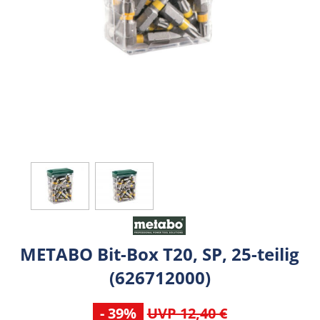
METABO Bit-Box T20, SP, 25-teilig
(626712000)
- 39%
UVP 12,40 €