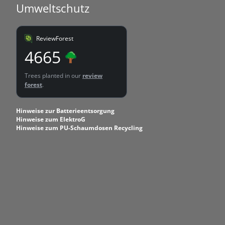
Umweltschutz
ReviewForest
4665
Trees planted in our
review
forest
.
Hinweise zur Batterieentsorgung
Hinweise zum ElektroG
Hinweise zum PU-Schaumdosen Recycling