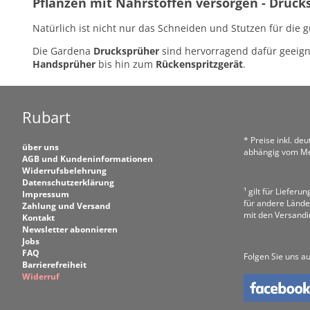
Pflanzen mit Nährstoffen versorgen - Druck
Natürlich ist nicht nur das Schneiden und Stutzen für die 
Die Gardena
Drucksprüher
sind hervorragend dafür geeign
Handsprüher
bis hin zum
Rückenspritzgerät
.
Rubart
* Preise inkl. de
über uns
abhängig vom Me
AGB und Kundeninformationen
Widerrufsbelehrung
Datenschutzerklärung
¹ gilt für Liefer
Impressum
für andere Lände
Zahlung und Versand
mit den Versand
Kontakt
Newsletter abonnieren
Jobs
FAQ
Folgen Sie uns au
Barrierefreiheit
Widerruf