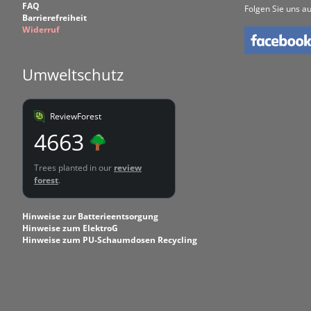
FAQ
Folgen Sie uns au
Barrierefreiheit
Widerruf
Umweltschutz
ReviewForest
4663
Trees planted in our
review
forest
.
Hinweise zur Batterieentsorgung
Hinweise zum ElektroG
Hinweise zum PU-Schaumdosen Recycling