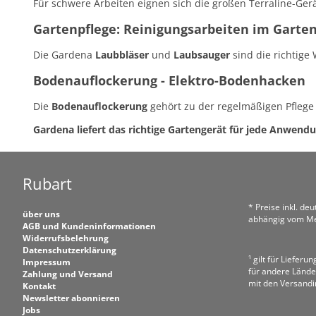
Für schwere Arbeiten eignen sich die großen Terraline-Ger
Gartenpflege: Reinigungsarbeiten im Garte
Die Gardena
Laubbläser
und
Laubsauger
sind die richtige
Bodenauflockerung - Elektro-Bodenhacken
Die
Bodenauflockerung
gehört zu der regelmäßigen Pflege
Gardena liefert das richtige Gartengerät für jede Anwendu
Rubart
* Preise inkl. de
über uns
abhängig vom Me
AGB und Kundeninformationen
Widerrufsbelehrung
Datenschutzerklärung
¹ gilt für Liefer
Impressum
für andere Lände
Zahlung und Versand
mit den Versand
Kontakt
Newsletter abonnieren
Jobs