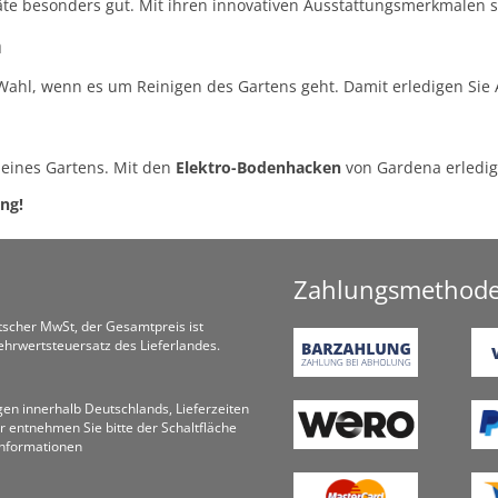
äte besonders gut. Mit ihren innovativen Ausstattungsmerkmalen 
n
 Wahl, wenn es um Reinigen des Gartens geht. Damit erledigen Sie
 eines Gartens. Mit den
Elektro-Bodenhacken
von Gardena erledig
ng!
Zahlungsmethod
utscher MwSt, der Gesamtpreis ist
hrwertsteuersatz des Lieferlandes.
ungen innerhalb Deutschlands, Lieferzeiten
r entnehmen Sie bitte der Schaltfläche
informationen