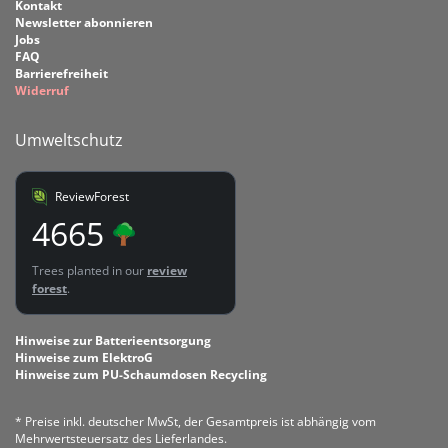
Kontakt
Newsletter abonnieren
Jobs
FAQ
Barrierefreiheit
Widerruf
Umweltschutz
ReviewForest
4665
Trees planted in our
review
forest
.
Hinweise zur Batterieentsorgung
Hinweise zum ElektroG
Hinweise zum PU-Schaumdosen Recycling
* Preise inkl. deutscher MwSt, der Gesamtpreis ist abhängig vom
Mehrwertsteuersatz des Lieferlandes.