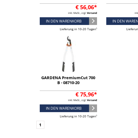
€ 56,06*
inkl. MwSt., zzgl.
Versand
ink
IN DEN WARENKORB
IN DEN WARE
Lieferung in 10-20 Tagen¹
Lieferu
GARDENA PremiumCut 700
B - 08710-20
€ 75,96*
inkl. MwSt., zzgl.
Versand
IN DEN WARENKORB
Lieferung in 10-20 Tagen¹
1