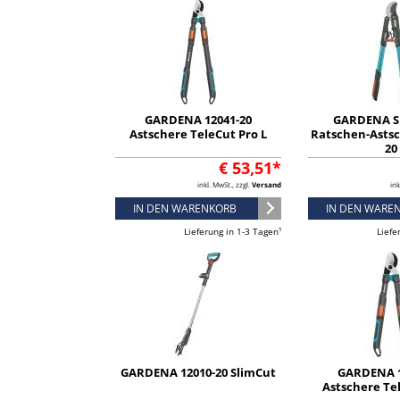
GARDENA 12041-20
GARDENA S
Astschere TeleCut Pro L
Ratschen-Astsch
20
€ 53,51*
inkl. MwSt., zzgl.
Versand
ink
IN DEN WARENKORB
IN DEN WARE
Lieferung in 1-3 Tagen¹
Liefe
GARDENA 12010-20 SlimCut
GARDENA 1
Astschere Te