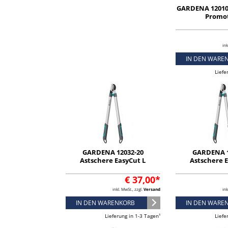
GARDENA 12010-
Promo
ink
IN DEN WARE
Liefe
GARDENA 12032-20
GARDENA 1
Astschere EasyCut L
Astschere 
€ 37,00*
inkl. MwSt., zzgl.
Versand
ink
IN DEN WARENKORB
IN DEN WARE
Lieferung in 1-3 Tagen¹
Liefe