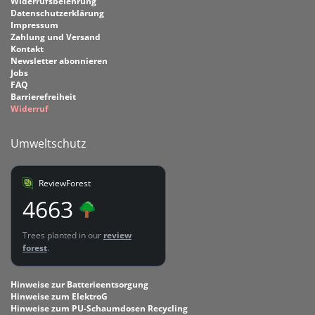
Widerrufsbelehrung
Datenschutzerklärung
Impressum
Zahlung und Versand
Kontakt
Newsletter abonnieren
Jobs
FAQ
Barrierefreiheit
Widerruf
Umweltschutz
ReviewForest
4663
Trees planted in our
review
forest
.
Hinweise zur Batterieentsorgung
Hinweise zum ElektroG
Hinweise zum PU-Schaumdosen Recycling