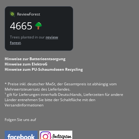
ReviewForest
4665
Trees planted in our
review
forest
.
Hinweise zur Batterieentsorgung
Hinweise zum ElektroG
Hinweise zum PU-Schaumdosen Recycling
* Preise inkl. deutscher MwSt, der Gesamtpreis ist abhängig vom
Mehrwertsteuersatz des Lieferlandes.
¹ gilt für Lieferungen innerhalb Deutschlands, Lieferzeiten für andere
Länder entnehmen Sie bitte der Schaltfläche mit den
Versandinformationen
Folgen Sie uns auf