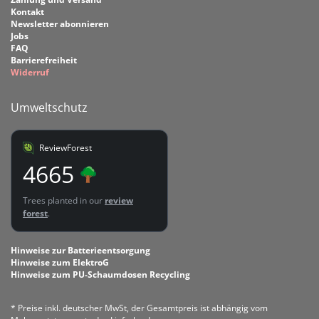
Kontakt
Newsletter abonnieren
Jobs
FAQ
Barrierefreiheit
Widerruf
Umweltschutz
ReviewForest
4665
Trees planted in our
review
forest
.
Hinweise zur Batterieentsorgung
Hinweise zum ElektroG
Hinweise zum PU-Schaumdosen Recycling
* Preise inkl. deutscher MwSt, der Gesamtpreis ist abhängig vom