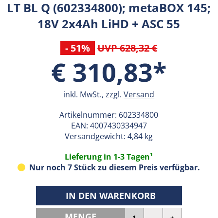
LT BL Q (602334800); metaBOX 145;
18V 2x4Ah LiHD + ASC 55
- 51%
UVP 628,32 €
€ 310,83*
inkl. MwSt., zzgl.
Versand
Artikelnummer:
602334800
EAN:
4007430334947
Versandgewicht: 4,84 kg
Lieferung in 1-3 Tagen¹
Nur noch 7 Stück zu diesem Preis verfügbar.
IN DEN WARENKORB
MENGE