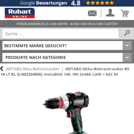
PRODUKTE NACH KATEGORIE
METABO Akku-Bohrschrauber
|
METABO Akku-Bohrschrauber BS
18 LT BL Q (602334800); metaBOX 145; 18V 2x4Ah LiHD + ASC 55