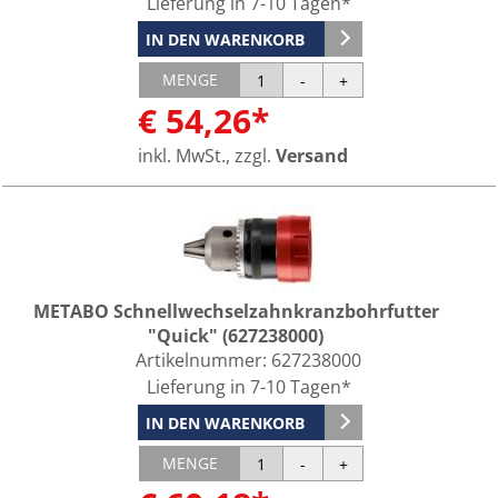
Lieferung in 7-10 Tagen*
IN DEN WARENKORB
MENGE
€ 54,26*
inkl. MwSt., zzgl.
Versand
METABO Schnellwechselzahnkranzbohrfutter
"Quick" (627238000)
Artikelnummer:
627238000
Lieferung in 7-10 Tagen*
IN DEN WARENKORB
MENGE