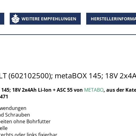
WEITERE EMPFEHLUNGEN
HERSTELLERINFORM
LT (602102500); metaBOX 145; 18V 2x4Ah
145; 18V 2x4Ah Li-Ion + ASC 55 von
METABO
, aus der Kat
3471
Anwendungen
und Schrauben
beiten ohne Bohrfutter
elle
chts oder links fixierbar