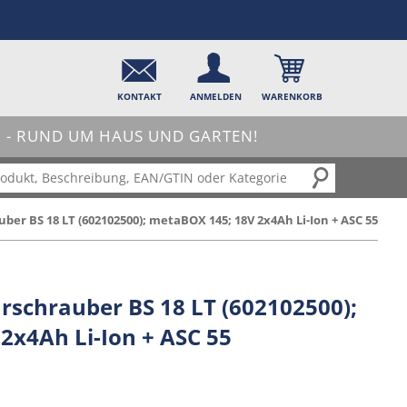
KONTAKT
ANMELDEN
WARENKORB
- RUND UM HAUS UND GARTEN!
r BS 18 LT (602102500); metaBOX 145; 18V 2x4Ah Li-Ion + ASC 55
chrauber BS 18 LT (602102500);
2x4Ah Li-Ion + ASC 55