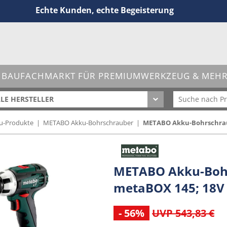
Echte Kunden, echte Begeisterung
 BAUFACHMARKT FÜR PREMIUMWERKZEUG & MEHR 
LE HERSTELLER
u-Produkte
|
METABO Akku-Bohrschrauber
|
METABO Akku-Bohrschraube
METABO Akku-Bohrs
metaBOX 145; 18V 
- 56%
UVP 543,83 €