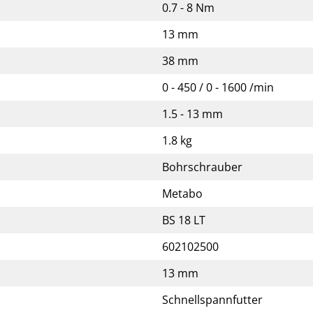
0.7 - 8 Nm
13 mm
38 mm
0 - 450 / 0 - 1600 /min
1.5 - 13 mm
1.8 kg
Bohrschrauber
Metabo
BS 18 LT
602102500
13 mm
Schnellspannfutter