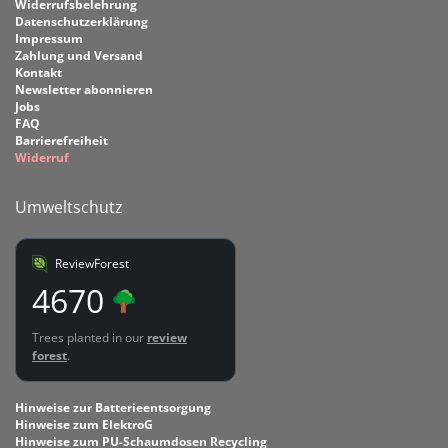
Widerrufsbelehrung
Datenschutzerklärung
Impressum
Zahlung und Versand
Kontakt
Newsletter abonnieren
Jobs
FAQ
Barrierefreiheit
Widerruf
Umweltschutz
ReviewForest
4670
Trees planted in our
review
forest
.
Hinweise zur Batterieentsorgung
Hinweise zum ElektroG
Hinweise zum PU-Schaumdosen Recycling