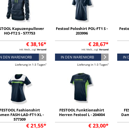
STOOL Kapuzenpullover
Festool Poloshirt POL-FT1 S -
Fest
HO-FT2 S - 577753
203996
€ 38,16*
€ 28,67*
inkl. MwSt., zzgl.
Versand
inkl. MwSt., zzgl.
Versand
IN DEN WARENKORB
IN DEN WARENKORB
IN
Lieferung in 1-3 Tagen¹
Lieferung in 1-3 Tagen¹
FESTOOL Fashionshirt
FESTOOL Funktionsshirt
FE
men FASH-LAD-FT1-XL -
Herren Festool L - 204004
Dam
577309
€ 21,55*
€ 23,00*