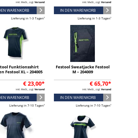
inkl. MwSt., zzgl.
Versand
inkl. MwSt., zzgl.
Versand
 DEN WARENKORB
IN DEN WARENKORB
Lieferung in 1-3 Tagen¹
Lieferung in 1-3 Tagen¹
tool Funktionsshirt
Festool Sweatjacke Festool
n Festool XL – 204005
M – 204009
€ 23,00*
€ 65,70*
inkl. MwSt., zzgl.
Versand
inkl. MwSt., zzgl.
Versand
 DEN WARENKORB
IN DEN WARENKORB
Lieferung in 7-10 Tagen¹
Lieferung in 7-10 Tagen¹