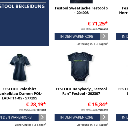
STOOL BEKLEIDUNG
Festool Sweatjacke Festool S
Fes
– 204008
Herr
€ 71,25*
inkl. MwSt., zzgl.
Versand
IN DEN WARENKORB
IN
Lieferung in 1-3 Tagen¹
FESTOOL Poloshirt
FESTOOL Babybody „Festool
FEST
unkelblau Damen POL-
Fan“ Festool - 202307
LAD-FT1-XS - 577295
€ 28,19*
€ 15,84*
inkl. MwSt., zzgl.
Versand
inkl. MwSt., zzgl.
Versand
IN DEN WARENKORB
IN DEN WARENKORB
IN
Lieferung in 1-3 Tagen¹
Lieferung in 1-3 Tagen¹