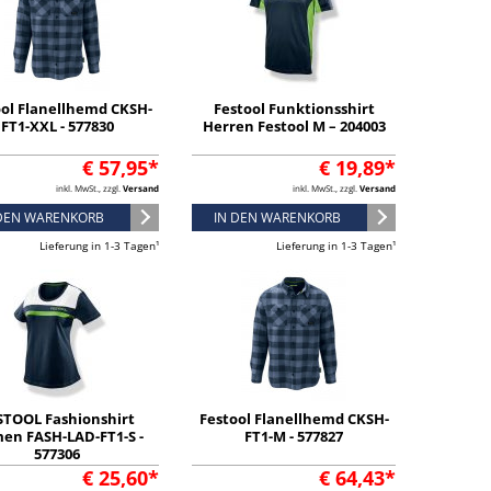
ool Flanellhemd CKSH-
Festool Funktionsshirt
FT1-XXL - 577830
Herren Festool M – 204003
€ 57,95*
€ 19,89*
inkl. MwSt., zzgl.
Versand
inkl. MwSt., zzgl.
Versand
 DEN WARENKORB
IN DEN WARENKORB
Lieferung in 1-3 Tagen¹
Lieferung in 1-3 Tagen¹
STOOL Fashionshirt
Festool Flanellhemd CKSH-
en FASH-LAD-FT1-S -
FT1-M - 577827
577306
€ 25,60*
€ 64,43*