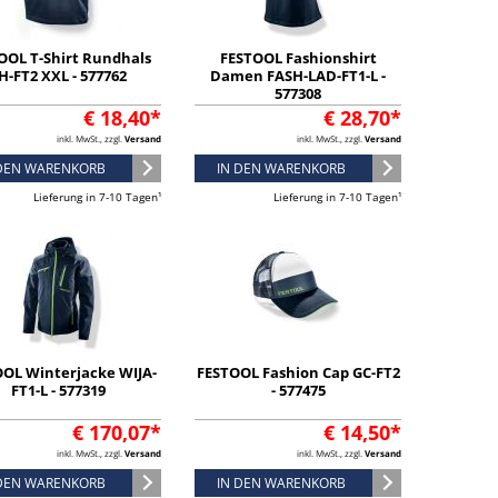
OOL T-Shirt Rundhals
FESTOOL Fashionshirt
H-FT2 XXL - 577762
Damen FASH-LAD-FT1-L -
577308
€ 18,40*
€ 28,70*
inkl. MwSt., zzgl.
Versand
inkl. MwSt., zzgl.
Versand
 DEN WARENKORB
IN DEN WARENKORB
Lieferung in 7-10 Tagen¹
Lieferung in 7-10 Tagen¹
OL Winterjacke WIJA-
FESTOOL Fashion Cap GC-FT2
FT1-L - 577319
- 577475
€ 170,07*
€ 14,50*
inkl. MwSt., zzgl.
Versand
inkl. MwSt., zzgl.
Versand
 DEN WARENKORB
IN DEN WARENKORB