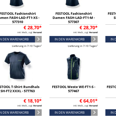
FESTOOL Fashionshirt
FESTOOL Fashionshirt
FEST
men FASH-LAD-FT1-XS -
Damen FASH-LAD-FT1-M -
S
577310
577307
€ 28,70*
€ 28,70*
inkl. MwSt., zzgl.
Versand
inkl. MwSt., zzgl.
Versand
IN DEN WARENKORB
IN DEN WARENKORB
IN
Lieferung in 7-10 Tagen¹
Lieferung in 7-10 Tagen¹
STOOL T-Shirt Rundhals
FESTOOL Weste WE-FT1-S -
FESTO
SH-FT2 XXXL - 577763
577467
€ 18,10*
€ 64,01*
inkl. MwSt., zzgl.
Versand
inkl. MwSt., zzgl.
Versand
IN DEN WARENKORB
IN DEN WARENKORB
IN