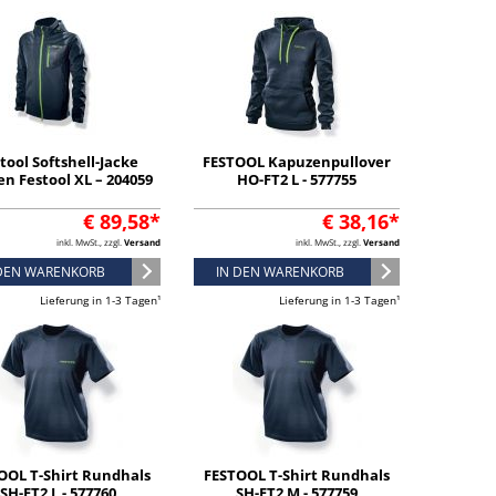
tool Softshell-Jacke
FESTOOL Kapuzenpullover
n Festool XL – 204059
HO-FT2 L - 577755
€ 89,58*
€ 38,16*
inkl. MwSt., zzgl.
Versand
inkl. MwSt., zzgl.
Versand
 DEN WARENKORB
IN DEN WARENKORB
Lieferung in 1-3 Tagen¹
Lieferung in 1-3 Tagen¹
OOL T-Shirt Rundhals
FESTOOL T-Shirt Rundhals
SH-FT2 L - 577760
SH-FT2 M - 577759