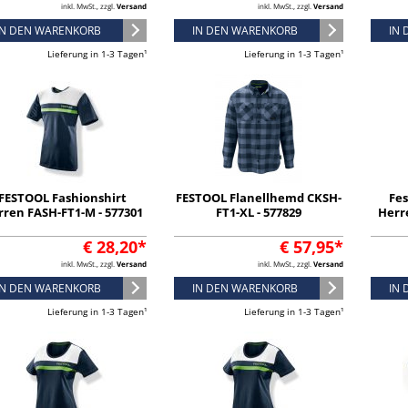
inkl. MwSt., zzgl.
Versand
inkl. MwSt., zzgl.
Versand
IN DEN WARENKORB
IN DEN WARENKORB
IN
Lieferung in 1-3 Tagen¹
Lieferung in 1-3 Tagen¹
FESTOOL Fashionshirt
FESTOOL Flanellhemd CKSH-
Fes
ren FASH-FT1-M - 577301
FT1-XL - 577829
Herre
€ 28,20*
€ 57,95*
inkl. MwSt., zzgl.
Versand
inkl. MwSt., zzgl.
Versand
IN DEN WARENKORB
IN DEN WARENKORB
IN
Lieferung in 1-3 Tagen¹
Lieferung in 1-3 Tagen¹