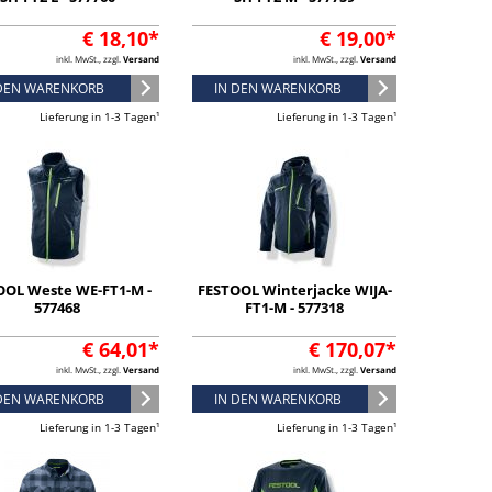
€ 18,10*
€ 19,00*
inkl. MwSt., zzgl.
Versand
inkl. MwSt., zzgl.
Versand
 DEN WARENKORB
IN DEN WARENKORB
Lieferung in 1-3 Tagen¹
Lieferung in 1-3 Tagen¹
OOL Weste WE-FT1-M -
FESTOOL Winterjacke WIJA-
577468
FT1-M - 577318
€ 64,01*
€ 170,07*
inkl. MwSt., zzgl.
Versand
inkl. MwSt., zzgl.
Versand
 DEN WARENKORB
IN DEN WARENKORB
Lieferung in 1-3 Tagen¹
Lieferung in 1-3 Tagen¹