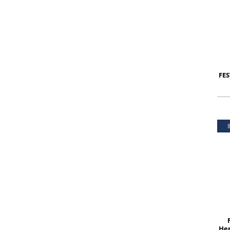
FES
Her