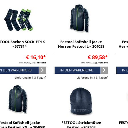
TOOL Socken SOCK-FT1-S
Festool Softshell-Jacke
Fes
- 577314
Herren Festool L – 204058
Herre
€ 16,10*
€ 89,58*
inkl. MwSt., zzgl.
Versand
inkl. MwSt., zzgl.
Versand
IN DEN WARENKORB
IN DEN WARENKORB
IN
Lieferung in 1-3 Tagen¹
Lieferung in 1-3 Tagen¹
Festool Softshell-Jacke
FESTOOL Strickmütze
FEST
ren Festool XXL – 204060
Festool - 202308