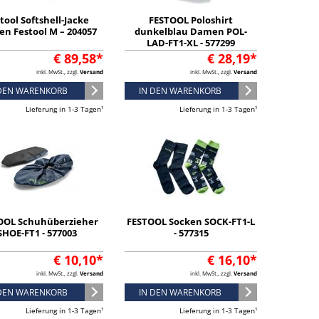
tool Softshell-Jacke
FESTOOL Poloshirt
en Festool M – 204057
dunkelblau Damen POL-
LAD-FT1-XL - 577299
€ 89,58*
€ 28,19*
inkl. MwSt., zzgl.
Versand
inkl. MwSt., zzgl.
Versand
 DEN WARENKORB
IN DEN WARENKORB
Lieferung in 1-3 Tagen¹
Lieferung in 1-3 Tagen¹
OOL Schuhüberzieher
FESTOOL Socken SOCK-FT1-L
SHOE-FT1 - 577003
- 577315
€ 10,10*
€ 16,10*
inkl. MwSt., zzgl.
Versand
inkl. MwSt., zzgl.
Versand
 DEN WARENKORB
IN DEN WARENKORB
Lieferung in 1-3 Tagen¹
Lieferung in 1-3 Tagen¹