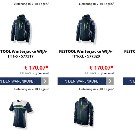
Lieferung in 7-10 Tagen¹
Lieferung in 7-10 Tagen¹
STOOL Winterjacke WIJA-
FESTOOL Winterjacke WIJA-
FESTO
FT1-S - 577317
FT1-XL - 577320
€ 170,07*
€ 170,07*
inkl. MwSt., zzgl.
Versand
inkl. MwSt., zzgl.
Versand
IN DEN WARENKORB
IN DEN WARENKORB
IN
Lieferung in 7-10 Tagen¹
Lieferung in 7-10 Tagen¹