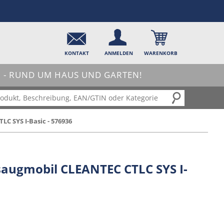
KONTAKT
ANMELDEN
WARENKORB
- RUND UM HAUS UND GARTEN!
 SYS I-Basic - 576936
augmobil CLEANTEC CTLC SYS I-