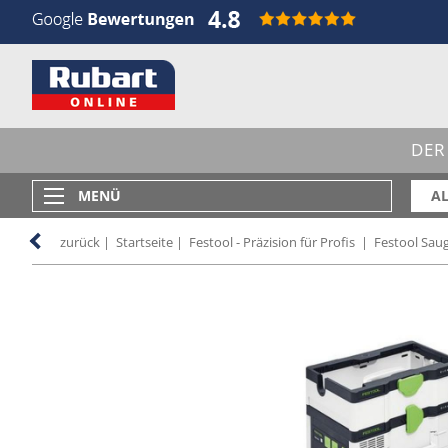
DER
MENÜ
AL
zurück
|
Startseite
|
Festool - Präzision für Profis
|
Festool Sau