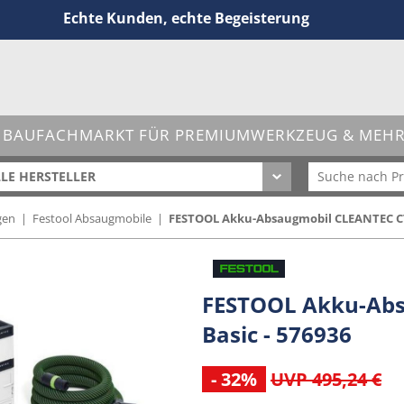
Echte Kunden, echte Begeisterung
 BAUFACHMARKT FÜR PREMIUMWERKZEUG & MEHR 
LE HERSTELLER
gen
|
Festool Absaugmobile
|
FESTOOL Akku-Absaugmobil CLEANTEC CTLC
FESTOOL Akku-Abs
Basic - 576936
- 32%
UVP 495,24 €