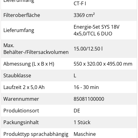
Lieferumfang
CT-F I
Filteroberfläche
3369 cm²
Energie-Set SYS 18V
Lieferumfang
4x5,0/TCL 6 DUO
Max.
15.00/12.50 l
Behälter-/Filtersackvolumen
Abmessung (L x B x H)
550 x 320.00 x 495.00 mm
Staubklasse
L
Laufzeit 2 x 5,0 Ah
16 - 30 min
Warennummer
85081100000
Produktionsort
DE
Packungsinhalt
1 Stück
Produkttyp sprachabhängig
Maschine