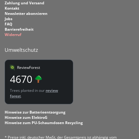
Zahlung und Versand
Kontakt
Newsletter abonnieren
Jobs
FAQ
Barrierefreiheit
Widerruf
Umweltschutz
ReviewForest
4670
Trees planted in our
review
forest
.
Hinweise zur Batterieentsorgung
Hinweise zum ElektroG
Hinweise zum PU-Schaumdosen Recycling
* Preise inkl. deutscher MwSt, der Gesamtpreis ist abhängig vom