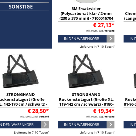
SONSTIGE
3M Ersatzvisier
(Polycarbonat klar / 2-mm
Chem
(230 x 370 mm)) - 7100016704
(Länge
cm / w
€ 27,13*
inkl. MwSt., zzgl.
Versand
IN DEN WARENKORB
IN
Lieferung in 7-10 Tagen¹
STRONGHAND
STRONGHAND
ückenstützgurt (Größe
Rückenstützgurt (Größe XL,
Rücke
, 142-170 cm / schwarz) -
119-142 cm / schwarz) - 8180-
81-96 
8180-XXL4
XL3
€ 28,50*
€ 19,34*
inkl. MwSt., zzgl.
Versand
inkl. MwSt., zzgl.
Versand
IN DEN WARENKORB
IN DEN WARENKORB
IN
Lieferung in 7-10 Tagen¹
Lieferung in 7-10 Tagen¹