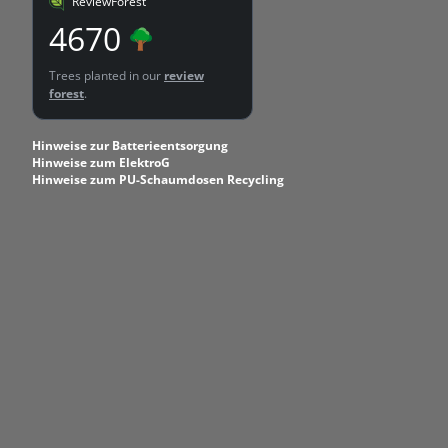
ReviewForest
4670
Trees planted in our
review
forest
.
Hinweise zur Batterieentsorgung
Hinweise zum ElektroG
Hinweise zum PU-Schaumdosen Recycling