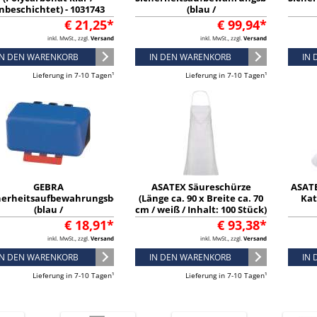
nbeschichtet) - 1031743
(blau /
L236xB315xH200ca.mm) -
L23
€ 21,25*
€ 99,94*
4902100
inkl. MwSt., zzgl.
Versand
inkl. MwSt., zzgl.
Versand
IN DEN WARENKORB
IN DEN WARENKORB
IN
Lieferung in 7-10 Tagen¹
Lieferung in 7-10 Tagen¹
GEBRA
ASATEX Säureschürze
ASATE
herheitsaufbewahrungsbox
(Länge ca. 90 x Breite ca. 70
Kat
(blau /
cm / weiß / Inhalt: 100 Stück)
236xB120xH120ca.mm) -
- CSC
€ 18,91*
€ 93,38*
4117100
inkl. MwSt., zzgl.
Versand
inkl. MwSt., zzgl.
Versand
IN DEN WARENKORB
IN DEN WARENKORB
IN
Lieferung in 7-10 Tagen¹
Lieferung in 7-10 Tagen¹