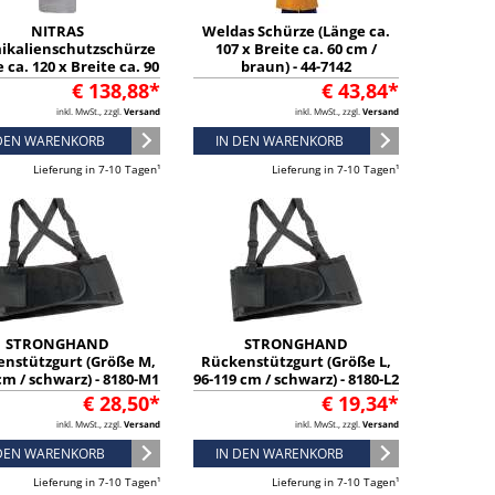
NITRAS
Weldas Schürze (Länge ca.
ikalienschutzschürze
107 x Breite ca. 60 cm /
 ca. 120 x Breite ca. 90
braun) - 44-7142
eiß / Inhalt: 10 Stück) -
€ 138,88*
€ 43,84*
2508
inkl. MwSt., zzgl.
Versand
inkl. MwSt., zzgl.
Versand
 DEN WARENKORB
IN DEN WARENKORB
Lieferung in 7-10 Tagen¹
Lieferung in 7-10 Tagen¹
STRONGHAND
STRONGHAND
nstützgurt (Größe M,
Rückenstützgurt (Größe L,
cm / schwarz) - 8180-M1
96-119 cm / schwarz) - 8180-L2
€ 28,50*
€ 19,34*
inkl. MwSt., zzgl.
Versand
inkl. MwSt., zzgl.
Versand
 DEN WARENKORB
IN DEN WARENKORB
Lieferung in 7-10 Tagen¹
Lieferung in 7-10 Tagen¹