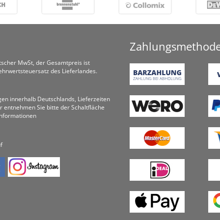
Zahlungsmethod
utscher MwSt, der Gesamtpreis ist
hrwertsteuersatz des Lieferlandes.
ungen innerhalb Deutschlands, Lieferzeiten
r entnehmen Sie bitte der Schaltfläche
informationen
f