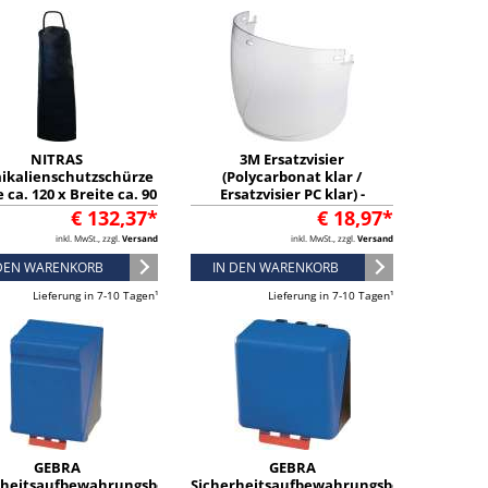
NITRAS
3M Ersatzvisier
ikalienschutzschürze
(Polycarbonat klar /
 ca. 120 x Breite ca. 90
Ersatzvisier PC klar) -
 schwarz / Inhalt: 10
7100029680
€ 132,37*
€ 18,97*
Stück) - 2502
inkl. MwSt., zzgl.
Versand
inkl. MwSt., zzgl.
Versand
 DEN WARENKORB
IN DEN WARENKORB
Lieferung in 7-10 Tagen¹
Lieferung in 7-10 Tagen¹
GEBRA
GEBRA
rheitsaufbewahrungsbox
Sicherheitsaufbewahrungsbox