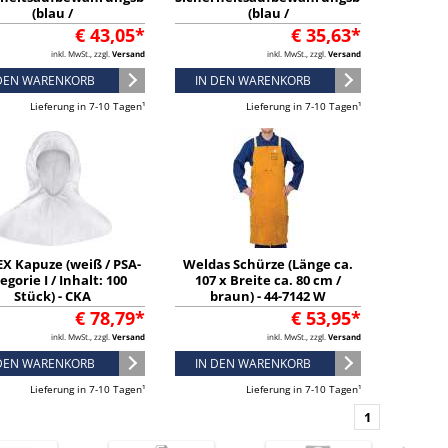
(blau /
(blau /
6xB315xH200ca.mm) -
L236xB225xH125ca.mm) -
€ 43,05*
€ 35,63*
4317100
4217100
inkl. MwSt., zzgl.
Versand
inkl. MwSt., zzgl.
Versand
 DEN WARENKORB
IN DEN WARENKORB
Lieferung in 7-10 Tagen¹
Lieferung in 7-10 Tagen¹
X Kapuze (weiß / PSA-
Weldas Schürze (Länge ca.
egorie I / Inhalt: 100
107 x Breite ca. 80 cm /
Stück) - CKA
braun) - 44-7142 W
€ 78,79*
€ 53,95*
inkl. MwSt., zzgl.
Versand
inkl. MwSt., zzgl.
Versand
 DEN WARENKORB
IN DEN WARENKORB
Lieferung in 7-10 Tagen¹
Lieferung in 7-10 Tagen¹
1