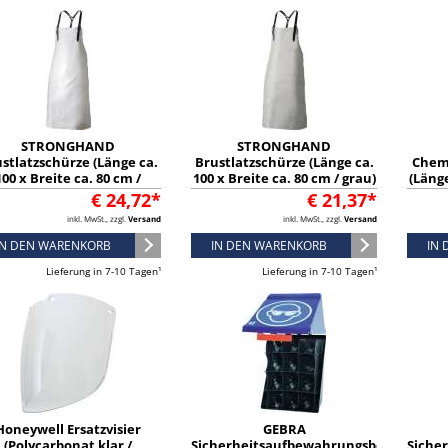
STRONGHAND
STRONGHAND
stlatzschürze (Länge ca.
Brustlatzschürze (Länge ca.
Chem
100 x Breite ca. 80 cm /
100 x Breite ca. 80 cm / grau)
(Länge
hellgrau) - 2814
- 2820
cm /
€ 24,72*
€ 21,37*
inkl. MwSt., zzgl.
Versand
inkl. MwSt., zzgl.
Versand
IN DEN WARENKORB
IN DEN WARENKORB
IN
Lieferung in 7-10 Tagen¹
Lieferung in 7-10 Tagen¹
Honeywell Ersatzvisier
GEBRA
(Polycarbonat klar /
Sicherheitsaufbewahrungsbox
Siche