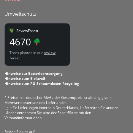
Umweltschutz
ReviewForest
4670
Trees planted in our
review
forest
.
Hinweise zur Batterieentsorgung
Hinweise zum ElektroG
Hinweise zum PU-Schaumdosen Recycling
* Preise inkl. deutscher MwSt, der Gesamtpreis ist abhängig vom
Mehrwertsteuersatz des Lieferlandes.
¹ gilt für Lieferungen innerhalb Deutschlands, Lieferzeiten für andere
Länder entnehmen Sie bitte der Schaltfläche mit den
Versandinformationen
Folgen Sie uns auf