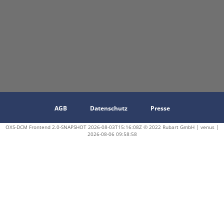
AGB
Datenschutz
Presse
OXS-DCM Frontend 2.0-SNAPSHOT 2026-08-03T15:16:08Z © 2022 Rubart GmbH | venus |
2026-08-06 09:58:58