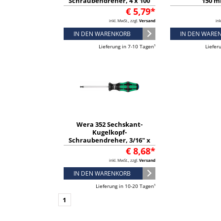
Schraubendreher, 4 x 100
150 m
mm - 05022810001
Mehrkomponen
€ 5,79*
263
inkl. MwSt., zzgl.
Versand
ink
IN DEN WARENKORB
IN DEN WARE
Lieferung in 7-10 Tagen¹
Liefer
Wera 352 Sechskant-
Kugelkopf-
Schraubendreher, 3/16" x
100 mm - 05022910001
€ 8,68*
inkl. MwSt., zzgl.
Versand
IN DEN WARENKORB
Lieferung in 10-20 Tagen¹
1