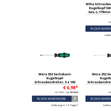
Wiha Schraube
Kugelkopf S
Ges.-L.179mm
Chrom matt
ink
IN DEN WARE
Liefe
Wera 352 Sechskant-
Wera 352 S
Kugelkopf-
Kugelk
Schraubendreher, 5 x 100
Schraubendreh
mm - 05022815001
mm - 0502
€ 6,98*
inkl. MwSt., zzgl.
Versand
ink
IN DEN WARENKORB
IN DEN WARE
Lieferung in 1-3 Tagen¹
Liefer