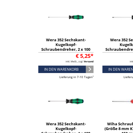
Wera 352 Sechskant-
Wera 352 S
Kugelkopf-
Kugelk
Schraubendreher, 2 x 100
Schraubendreh
mm - 05022800001
mm - 0502
€ 5,25*
inkl. MwSt., zzgl.
Versand
ink
IN DEN WARENKORB
IN DEN WARE
Lieferung in 7-10 Tagen¹
Liefer
Wera 352 Sechskant-
Wiha Schrau
Kugelkopf-
(Größe 8 mm K