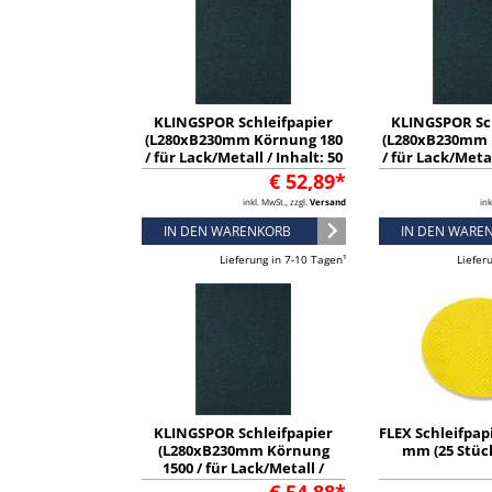
KLINGSPOR Schleifpapier
KLINGSPOR Sc
(L280xB230mm Körnung 180
(L280xB230mm 
/ für Lack/Metall / Inhalt: 50
/ für Lack/Metal
Stück) - 2012
Stück) -
€ 52,89*
inkl. MwSt., zzgl.
Versand
ink
IN DEN WARENKORB
IN DEN WARE
Lieferung in 7-10 Tagen¹
Liefer
KLINGSPOR Schleifpapier
FLEX Schleifpap
(L280xB230mm Körnung
mm (25 Stück
1500 / für Lack/Metall /
Inhalt: 50 Stück) - 186794