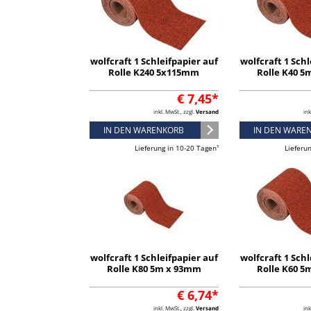
wolfcraft 1 Schleifpapier auf
wolfcraft 1 Schl
Rolle K240 5x115mm
Rolle K40 
€ 7,45*
inkl. MwSt., zzgl.
Versand
ink
IN DEN WARENKORB
IN DEN WARE
Lieferung in 10-20 Tagen¹
Lieferu
wolfcraft 1 Schleifpapier auf
wolfcraft 1 Schl
Rolle K80 5m x 93mm
Rolle K60 
€ 6,74*
inkl. MwSt., zzgl.
Versand
ink