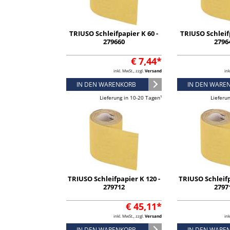
TRIUSO Schleifpapier K 60 -
TRIUSO Schleifp
279660
2796
€ 7,44*
inkl. MwSt., zzgl.
Versand
ink
IN DEN WARENKORB
IN DEN WARE
Lieferung in 10-20 Tagen¹
Lieferu
TRIUSO Schleifpapier K 120 -
TRIUSO Schleifp
279712
2797
€ 45,11*
inkl. MwSt., zzgl.
Versand
ink
IN DEN WARENKORB
IN DEN WARE