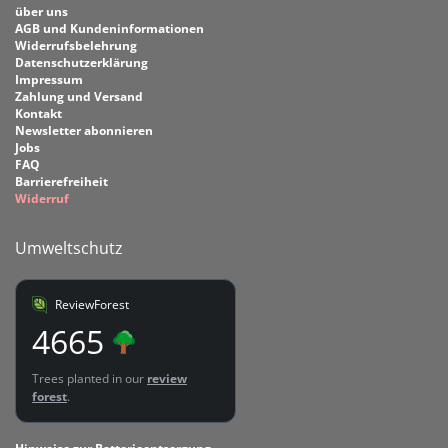
über uns
AGB und Kundeninformationen
Widerrufsbelehrung
Datenschutzerklärung
Impressum
Zahlung und Versand
Kontakt
Newsletter abonnieren
Jobs
FAQ
Barrierefreiheit
Widerruf
Umweltschutz
ReviewForest
4665
Trees planted in our
review
forest
.