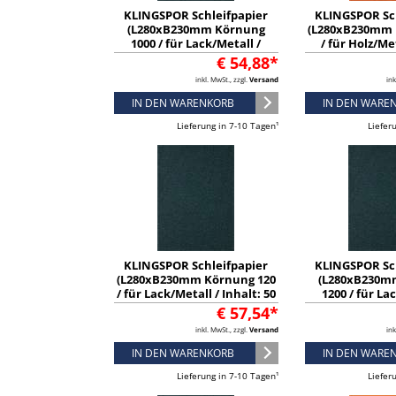
KLINGSPOR Schleifpapier
KLINGSPOR Sc
(L280xB230mm Körnung
(L280xB230mm 
1000 / für Lack/Metall /
/ für Holz/Me
Inhalt: 50 Stück) - 11892
Inhalt: 50 St
€ 54,88*
inkl. MwSt., zzgl.
Versand
ink
IN DEN WARENKORB
IN DEN WARE
Lieferung in 7-10 Tagen¹
Liefer
KLINGSPOR Schleifpapier
KLINGSPOR Sc
(L280xB230mm Körnung 120
(L280xB230m
/ für Lack/Metall / Inhalt: 50
1200 / für La
Stück) - 2116
Inhalt: 50 St
€ 57,54*
inkl. MwSt., zzgl.
Versand
ink
IN DEN WARENKORB
IN DEN WARE
Lieferung in 7-10 Tagen¹
Liefer