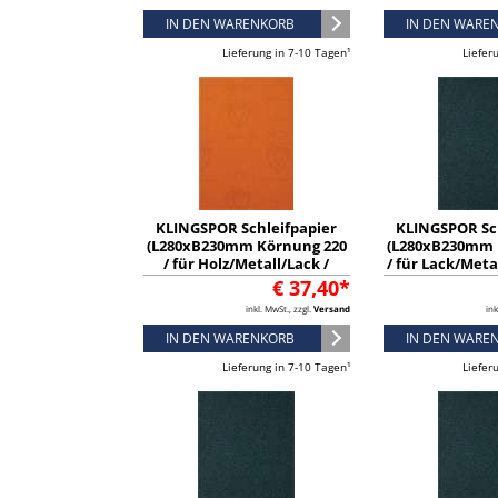
IN DEN WARENKORB
IN DEN WARE
Lieferung in 7-10 Tagen¹
Liefer
KLINGSPOR Schleifpapier
KLINGSPOR Sc
(L280xB230mm Körnung 220
(L280xB230mm 
/ für Holz/Metall/Lack /
/ für Lack/Metal
Inhalt: 50 Stück) - 2052
Stück) -
€ 37,40*
inkl. MwSt., zzgl.
Versand
ink
IN DEN WARENKORB
IN DEN WARE
Lieferung in 7-10 Tagen¹
Liefer