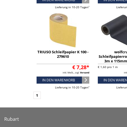
Lieferung in 10-20 Tagen¹
Lieferu
TRIUSO Schleifpapier K 100 -
wolfcra
279610
Schleifpapierro
3m x 115mm 
€ 7,28*
€ 1,60 pro 1 m
inkl. MwSt., zzgl.
Versand
ink
IN DEN WARENKORB
IN DEN WARE
Lieferung in 10-20 Tagen¹
Lieferu
1
Rubart