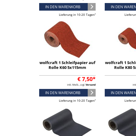
IN DEN WARENKORB
IN DEN WARE
Lieferung in 10-20 Tagen¹
Lieferu
wolfcraft 1 Schleifpapier auf
wolfcraft 1 Schl
Rolle K60 5x115mm
Rolle K80
€ 7,50*
inkl. MwSt., zzgl.
Versand
ink
IN DEN WARENKORB
IN DEN WARE
Lieferung in 10-20 Tagen¹
Lieferu