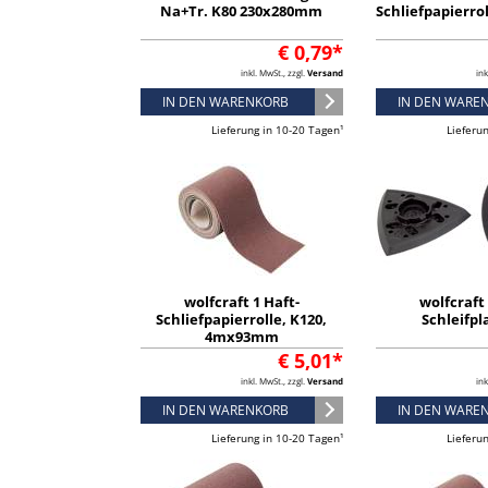
Na+Tr. K80 230x280mm
Schliefpapierr
€ 0,79*
inkl. MwSt., zzgl.
Versand
ink
IN DEN WARENKORB
IN DEN WARE
Lieferung in 10-20 Tagen¹
Lieferu
wolfcraft 1 Haft-
wolfcraft 
Schliefpapierrolle, K120,
Schleifpl
4mx93mm
€ 5,01*
inkl. MwSt., zzgl.
Versand
ink
IN DEN WARENKORB
IN DEN WARE
Lieferung in 10-20 Tagen¹
Lieferu