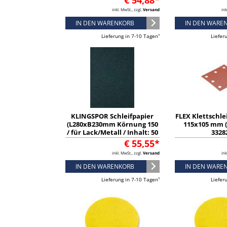
€ 54,88*
inkl. MwSt., zzgl.
Versand
ink
IN DEN WARENKORB
IN DEN WARE
Lieferung in 7-10 Tagen¹
Liefer
KLINGSPOR Schleifpapier
FLEX Klettschle
(L280xB230mm Körnung 150
115x105 mm (2
/ für Lack/Metall / Inhalt: 50
3328
Stück) - 2011
€ 55,55*
inkl. MwSt., zzgl.
Versand
ink
IN DEN WARENKORB
IN DEN WARE
Lieferung in 7-10 Tagen¹
Liefer