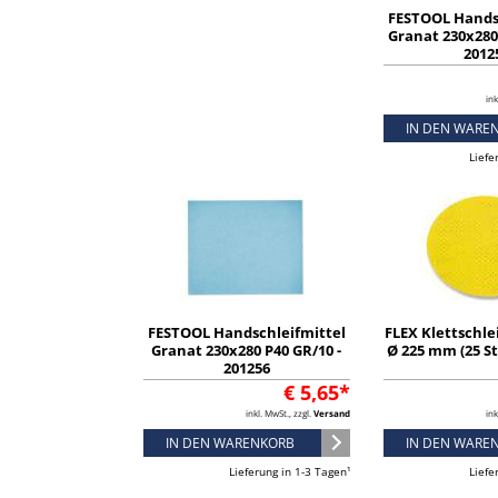
FESTOOL Hands
Granat 230x280 
2012
ink
IN DEN WARE
Liefe
FESTOOL Handschleifmittel
FLEX Klettschle
Granat 230x280 P40 GR/10 -
Ø 225 mm (25 St
201256
€ 5,65*
inkl. MwSt., zzgl.
Versand
ink
IN DEN WARENKORB
IN DEN WARE
Lieferung in 1-3 Tagen¹
Liefe