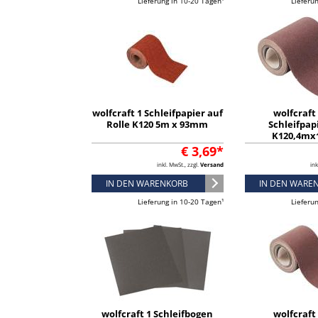
Lieferung in 10-20 Tagen¹
Lieferu
wolfcraft 1 Schleifpapier auf
wolfcraft 
Rolle K120 5m x 93mm
Schleifpapi
K120,4m
€ 3,69*
inkl. MwSt., zzgl.
Versand
ink
IN DEN WARENKORB
IN DEN WARE
Lieferung in 10-20 Tagen¹
Lieferu
wolfcraft 1 Schleifbogen
wolfcraft 