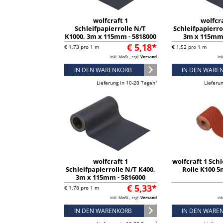
wolfcraft 1
wolfcra
Schleifpapierrolle N/T
Schleifpapierro
K1000, 3m x 115mm - 5818000
3m x 115mm 
€ 5,18*
€ 1,73 pro 1 m
€ 1,52 pro 1 m
inkl. MwSt., zzgl.
Versand
ink
IN DEN WARENKORB
IN DEN WARE
Lieferung in 10-20 Tagen¹
Lieferu
wolfcraft 1
wolfcraft 1 Schl
Schleifpapierrolle N/T K400,
Rolle K100 
3m x 115mm - 5816000
€ 5,33*
€ 1,78 pro 1 m
inkl. MwSt., zzgl.
Versand
ink
IN DEN WARENKORB
IN DEN WARE