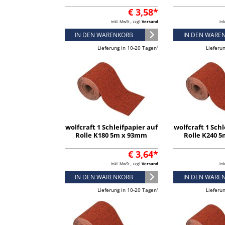
€ 3,58*
inkl. MwSt., zzgl.
Versand
ink
IN DEN WARENKORB
IN DEN WARE
Lieferung in 10-20 Tagen¹
Lieferu
wolfcraft 1 Schleifpapier auf
wolfcraft 1 Schl
Rolle K180 5m x 93mm
Rolle K240 
€ 3,64*
inkl. MwSt., zzgl.
Versand
ink
IN DEN WARENKORB
IN DEN WARE
Lieferung in 10-20 Tagen¹
Lieferu