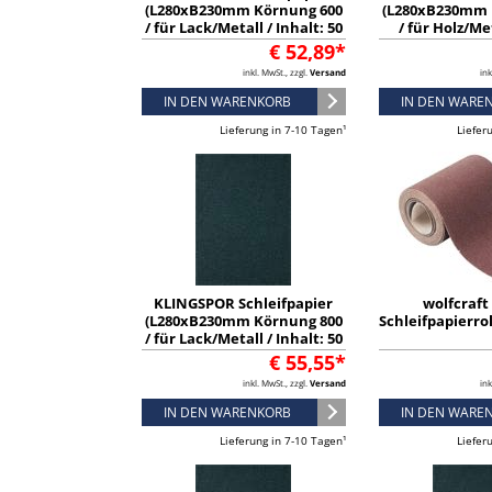
(L280xB230mm Körnung 600
(L280xB230mm 
/ für Lack/Metall / Inhalt: 50
/ für Holz/Me
Stück) - 2009
Inhalt: 50 St
€ 52,89*
inkl. MwSt., zzgl.
Versand
ink
IN DEN WARENKORB
IN DEN WARE
Lieferung in 7-10 Tagen¹
Liefer
KLINGSPOR Schleifpapier
wolfcraft 
(L280xB230mm Körnung 800
Schleifpapierr
/ für Lack/Metall / Inhalt: 50
Stück) - 2010
€ 55,55*
inkl. MwSt., zzgl.
Versand
ink
IN DEN WARENKORB
IN DEN WARE
Lieferung in 7-10 Tagen¹
Liefer