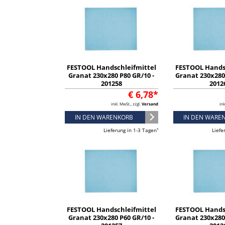
FESTOOL Handschleifmittel
FESTOOL Hands
Granat 230x280 P80 GR/10 -
Granat 230x280 
201258
2012
€ 6,78*
inkl. MwSt., zzgl.
Versand
ink
IN DEN WARENKORB
IN DEN WARE
Lieferung in 1-3 Tagen¹
Liefe
FESTOOL Handschleifmittel
FESTOOL Hands
Granat 230x280 P60 GR/10 -
Granat 230x280 