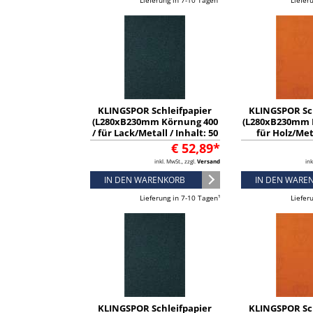
Lieferung in 7-10 Tagen¹
Liefer
KLINGSPOR Schleifpapier
KLINGSPOR Sc
(L280xB230mm Körnung 400
(L280xB230mm 
/ für Lack/Metall / Inhalt: 50
für Holz/Met
Stück) - 2007
Inhalt: 50 St
€ 52,89*
inkl. MwSt., zzgl.
Versand
ink
IN DEN WARENKORB
IN DEN WARE
Lieferung in 7-10 Tagen¹
Liefer
KLINGSPOR Schleifpapier
KLINGSPOR Sc