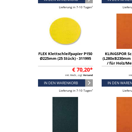
Lieferung in 7-10 Tagen¹
Liefer
FLEX Klettschleifpapier P150
KLINGSPOR Sc
Ø225mm (25 Stück) - 311995
(L280xB230mm 
/ für Holz/Me
Inhalt: 50 St
€ 70,20*
inkl. MwSt., zzgl.
Versand
ink
IN DEN WARENKORB
IN DEN WARE
Lieferung in 7-10 Tagen¹
Liefer