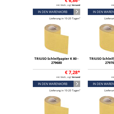
€ 6,86*
inkl. MwSt., zzgl.
Versand
ink
IN DEN WARENKORB
IN DEN WARE
Lieferung in 10-20 Tagen¹
Lieferu
TRIUSO Schleifpapier K 80 -
TRIUSO Schleifp
279680
2797
€ 7,28*
inkl. MwSt., zzgl.
Versand
ink
IN DEN WARENKORB
IN DEN WARE
Lieferung in 10-20 Tagen¹
Lieferu