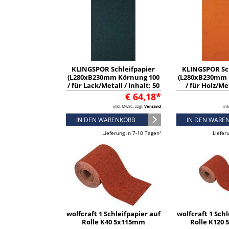
KLINGSPOR Schleifpapier
KLINGSPOR Sc
(L280xB230mm Körnung 100
(L280xB230mm 
/ für Lack/Metall / Inhalt: 50
/ für Holz/Me
Stück) - 2117
Inhalt: 50 St
€ 64,18*
inkl. MwSt., zzgl.
Versand
ink
IN DEN WARENKORB
IN DEN WARE
Lieferung in 7-10 Tagen¹
Liefer
wolfcraft 1 Schleifpapier auf
wolfcraft 1 Schl
Rolle K40 5x115mm
Rolle K120