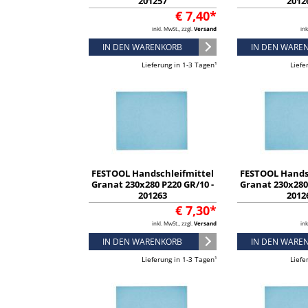
201257
2012
€ 7,40*
inkl. MwSt., zzgl.
Versand
ink
IN DEN WARENKORB
IN DEN WARE
Lieferung in 1-3 Tagen¹
Liefe
FESTOOL Handschleifmittel
FESTOOL Hands
Granat 230x280 P220 GR/10 -
Granat 230x280 
201263
2012
€ 7,30*
inkl. MwSt., zzgl.
Versand
ink
IN DEN WARENKORB
IN DEN WARE
Lieferung in 1-3 Tagen¹
Liefe