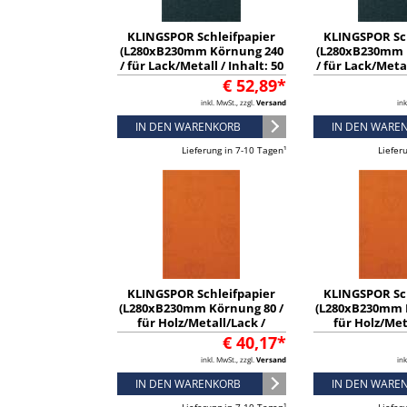
KLINGSPOR Schleifpapier
KLINGSPOR Sc
(L280xB230mm Körnung 240
(L280xB230mm 
/ für Lack/Metall / Inhalt: 50
/ für Lack/Metal
Stück) - 2003
Stück) -
€ 52,89*
inkl. MwSt., zzgl.
Versand
ink
IN DEN WARENKORB
IN DEN WARE
Lieferung in 7-10 Tagen¹
Liefer
KLINGSPOR Schleifpapier
KLINGSPOR Sc
(L280xB230mm Körnung 80 /
(L280xB230mm 
für Holz/Metall/Lack /
für Holz/Met
Inhalt: 50 Stück) - 2062
Inhalt: 50 St
€ 40,17*
inkl. MwSt., zzgl.
Versand
ink
IN DEN WARENKORB
IN DEN WARE