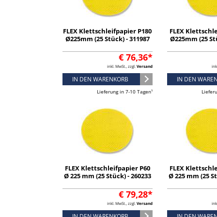
FLEX Klettschleifpapier P180
FLEX Klettschle
Ø225mm (25 Stück) - 311987
Ø225mm (25 Stü
€ 76,36*
inkl. MwSt., zzgl.
Versand
ink
IN DEN WARENKORB
IN DEN WARE
Lieferung in 7-10 Tagen¹
Liefer
FLEX Klettschleifpapier P60
FLEX Klettschle
Ø 225 mm (25 Stück) - 260233
Ø 225 mm (25 St
€ 79,28*
inkl. MwSt., zzgl.
Versand
ink
IN DEN WARENKORB
IN DEN WARE