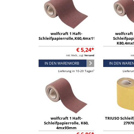
wolfcraft 1 Haft-
wolfcraft 
Schleifpapierrolle,K60,4mx115mm
Schleifpapi
K80,4m
€ 5,24*
inkl. MwSt., zzgl.
Versand
ink
IN DEN WARENKORB
IN DEN WARE
Lieferung in 10-20 Tagen¹
Lieferu
wolfcraft 1 Haft-
TRIUSO Schleifp
Schleifpapierrolle, K60,
2797
4mx93mm