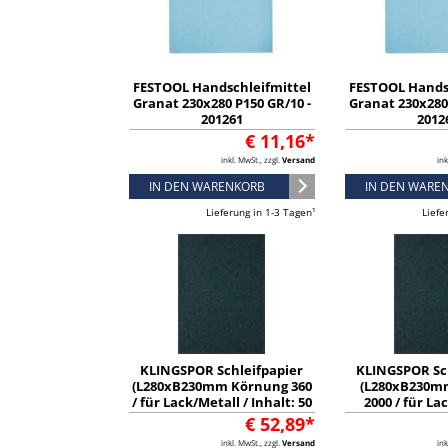
FESTOOL Handschleifmittel
FESTOOL Hands
Granat 230x280 P150 GR/10 -
Granat 230x280 
201261
2012
€ 11,16*
inkl. MwSt., zzgl.
Versand
ink
IN DEN WARENKORB
IN DEN WARE
Lieferung in 1-3 Tagen¹
Liefe
KLINGSPOR Schleifpapier
KLINGSPOR Sc
(L280xB230mm Körnung 360
(L280xB230m
/ für Lack/Metall / Inhalt: 50
2000 / für La
Stück) - 2006
Inhalt: 50 Stü
€ 52,89*
inkl. MwSt., zzgl.
Versand
ink