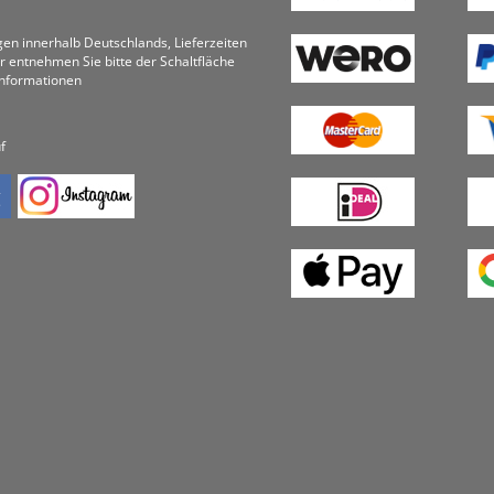
ungen innerhalb Deutschlands, Lieferzeiten
r entnehmen Sie bitte der Schaltfläche
informationen
f