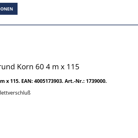
IONEN
orund Korn 60 4 m x 115
 m x 115. EAN: 4005173903. Art.-Nr.: 1739000.
Klettverschluß