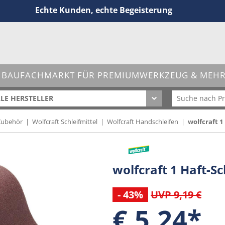
Echte Kunden, echte Begeisterung
 BAUFACHMARKT FÜR PREMIUMWERKZEUG & MEHR 
LE HERSTELLER
-Zubehör
|
Wolfcraft Schleifmittel
|
Wolfcraft Handschleifen
|
wolfcraft 
wolfcraft 1 Haft-
- 43%
UVP 9,19 €
€ 5,24*