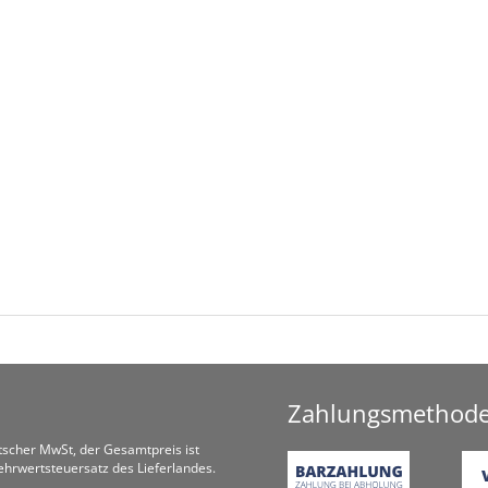
Zahlungsmethod
utscher MwSt, der Gesamtpreis ist
hrwertsteuersatz des Lieferlandes.