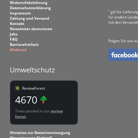
Widerrufsbelehrung
Datenschutzerklärung
¹ gilt für Liefer
Impressum
für andere Lände
Zahlung und Versand
mit den Versand
Kontakt
Newsletter abonnieren
Jobs
FAQ
Folgen Sie uns au
Barrierefreiheit
Widerruf
Umweltschutz
ReviewForest
4670
Trees planted in our
review
forest
.
Hinweise zur Batterieentsorgung
Hinweise zum ElektroG