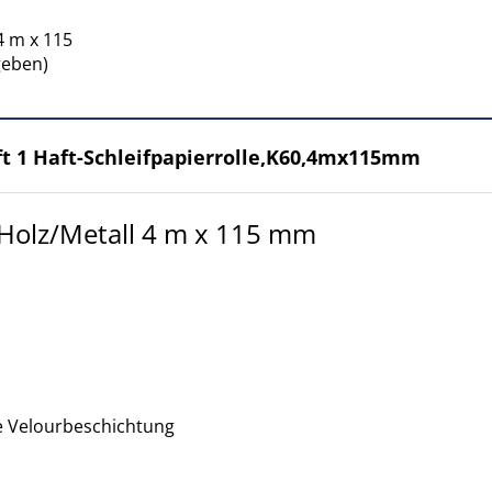
4 m x 115
geben)
ft 1 Haft-Schleifpapierrolle,K60,4mx115mm
r Holz/Metall 4 m x 115 mm
e Velourbeschichtung