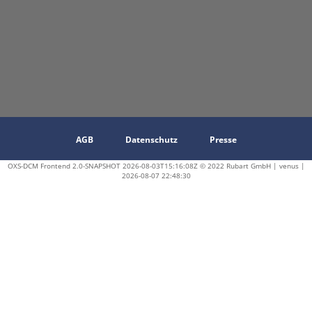
AGB
Datenschutz
Presse
OXS-DCM Frontend 2.0-SNAPSHOT 2026-08-03T15:16:08Z © 2022 Rubart GmbH | venus |
2026-08-07 22:48:30