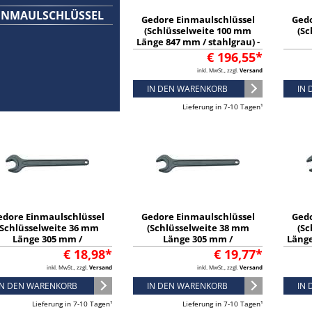
INMAULSCHLÜSSEL
Gedore Einmaulschlüssel
Gedo
(Schlüsselweite 100 mm
(Sc
Länge 847 mm / stahlgrau) -
6578240
pho
€ 196,55*
inkl. MwSt., zzgl.
Versand
IN DEN WARENKORB
IN
Lieferung in 7-10 Tagen¹
edore Einmaulschlüssel
Gedore Einmaulschlüssel
Gedo
(Schlüsselweite 36 mm
(Schlüsselweite 38 mm
(Sc
Länge 305 mm /
Länge 305 mm /
Länge
hosphatiert) - 6576700
phosphatiert) - 6576890
€ 18,98*
€ 19,77*
inkl. MwSt., zzgl.
Versand
inkl. MwSt., zzgl.
Versand
IN DEN WARENKORB
IN DEN WARENKORB
IN
Lieferung in 7-10 Tagen¹
Lieferung in 7-10 Tagen¹