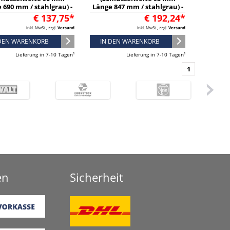
 690 mm / stahlgrau) -
Länge 847 mm / stahlgrau) -
6578080
6578160
€ 137,75*
€ 192,24*
inkl. MwSt., zzgl.
Versand
inkl. MwSt., zzgl.
Versand
 DEN WARENKORB
IN DEN WARENKORB
Lieferung in 7-10 Tagen¹
Lieferung in 7-10 Tagen¹
1
en
Sicherheit