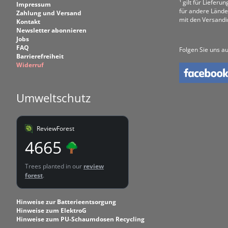
¹ gilt für Liefer
Impressum
für andere Lände
Zahlung und Versand
mit den Versand
Kontakt
Newsletter abonnieren
Jobs
FAQ
Folgen Sie uns au
Barrierefreiheit
Widerruf
Umweltschutz
ReviewForest
4665
Trees planted in our
review
forest
.
Hinweise zur Batterieentsorgung
Hinweise zum ElektroG
Hinweise zum PU-Schaumdosen Recycling