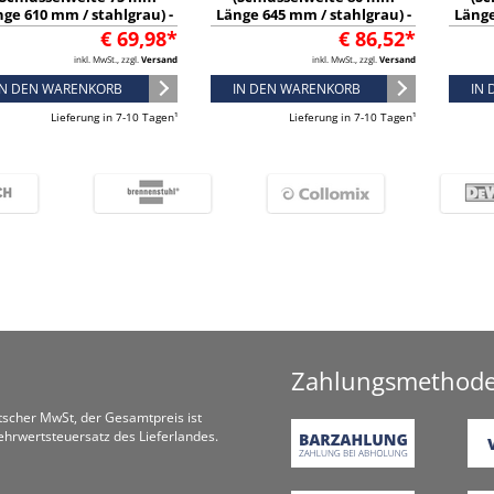
ge 610 mm / stahlgrau) -
Länge 645 mm / stahlgrau) -
Länge
6577780
6577860
€ 69,98*
€ 86,52*
inkl. MwSt., zzgl.
Versand
inkl. MwSt., zzgl.
Versand
IN DEN WARENKORB
IN DEN WARENKORB
IN
Lieferung in 7-10 Tagen¹
Lieferung in 7-10 Tagen¹
Zahlungsmethod
utscher MwSt, der Gesamtpreis ist
hrwertsteuersatz des Lieferlandes.