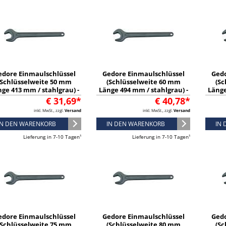
edore Einmaulschlüssel
Gedore Einmaulschlüssel
Gedo
(Schlüsselweite 50 mm
(Schlüsselweite 60 mm
(Sc
ge 413 mm / stahlgrau) -
Länge 494 mm / stahlgrau) -
Länge
6577190
6577350
€ 31,69*
€ 40,78*
inkl. MwSt., zzgl.
Versand
inkl. MwSt., zzgl.
Versand
IN DEN WARENKORB
IN DEN WARENKORB
IN
Lieferung in 7-10 Tagen¹
Lieferung in 7-10 Tagen¹
edore Einmaulschlüssel
Gedore Einmaulschlüssel
Gedo
(Schlüsselweite 75 mm
(Schlüsselweite 80 mm
(Sc