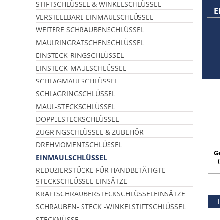
STIFTSCHLÜSSEL & WINKELSCHLÜSSEL
E
VERSTELLBARE EINMAULSCHLÜSSEL
WEITERE SCHRAUBENSCHLÜSSEL
MAULRINGRATSCHENSCHLÜSSEL
EINSTECK-RINGSCHLÜSSEL
EINSTECK-MAULSCHLÜSSEL
SCHLAGMAULSCHLÜSSEL
SCHLAGRINGSCHLÜSSEL
MAUL-STECKSCHLÜSSEL
DOPPELSTECKSCHLÜSSEL
ZUGRINGSCHLÜSSEL & ZUBEHÖR
DREHMOMENTSCHLÜSSEL
G
EINMAULSCHLÜSSEL
REDUZIERSTÜCKE FÜR HANDBETÄTIGTE
p
STECKSCHLÜSSEL-EINSÄTZE
KRAFTSCHRAUBERSTECKSCHLÜSSELEINSÄTZE
SCHRAUBEN- STECK -WINKELSTIFTSCHLÜSSEL
STECKNÜSSE