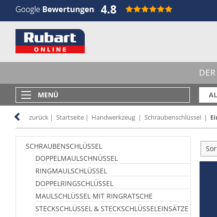
DER
MENÜ
AL
zurück
|
Startseite
|
Handwerkzeug
|
Schraubenschlüssel
|
E
SCHRAUBENSCHLÜSSEL
Sor
DOPPELMAULSCHNÜSSEL
RINGMAULSCHLÜSSEL
DOPPELRINGSCHLÜSSEL
MAULSCHLÜSSEL MIT RINGRATSCHE
STECKSCHLÜSSEL & STECKSCHLÜSSEL­EINSÄTZE