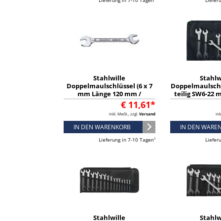
Lieferung in 7-10 Tagen¹
Liefer
Stahlwille
Stahlw
Doppelmaulschlüssel (6 x 7
Doppelmaulschl
mm Länge 120 mm /
teilig SW6-22
verchromt) - 40030607
Alloy-Stahl v
€ 11,61*
96400
inkl. MwSt., zzgl.
Versand
ink
IN DEN WARENKORB
IN DEN WARE
Lieferung in 7-10 Tagen¹
Liefer
Stahlwille
Stahlw