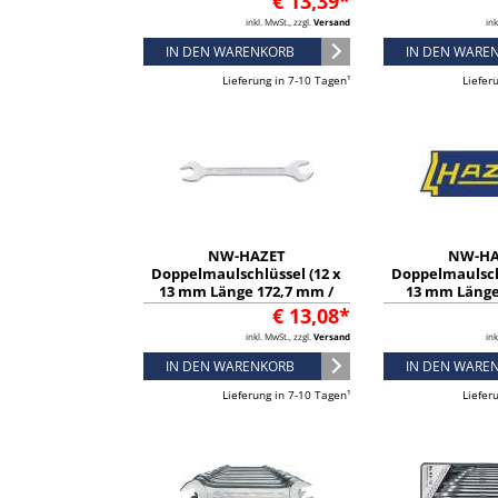
€ 13,39*
inkl. MwSt., zzgl.
Versand
ink
IN DEN WARENKORB
IN DEN WARE
Lieferung in 7-10 Tagen¹
Liefer
NW-HAZET
NW-HA
Doppelmaulschlüssel (12 x
Doppelmaulsch
13 mm Länge 172,7 mm /
13 mm Länge
verchromt) - 450N-12X13
verchromt) -
€ 13,08*
inkl. MwSt., zzgl.
Versand
ink
IN DEN WARENKORB
IN DEN WARE
Lieferung in 7-10 Tagen¹
Liefer