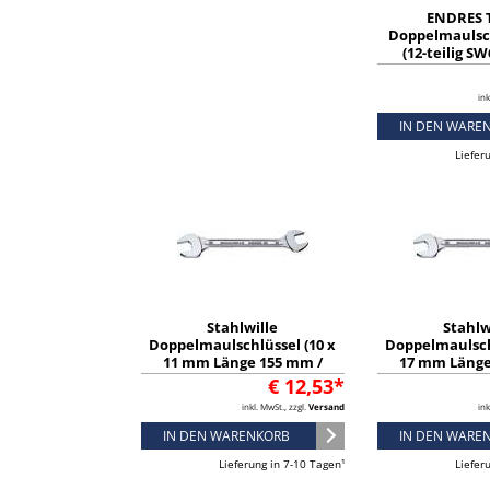
ENDRES 
Doppelmaulsc
(12-teilig S
Aluminium-M
Bronze funk
ink
00100
IN DEN WARE
Liefer
Stahlwille
Stahlw
Doppelmaulschlüssel (10 x
Doppelmaulsch
11 mm Länge 155 mm /
17 mm Länge
verchromt) - 40031011
verchromt) -
€ 12,53*
inkl. MwSt., zzgl.
Versand
ink
IN DEN WARENKORB
IN DEN WARE
Lieferung in 7-10 Tagen¹
Liefer