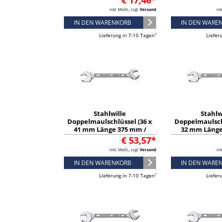
€ 17,46*
inkl. MwSt., zzgl.
Versand
ink
IN DEN WARENKORB
IN DEN WARE
Lieferung in 7-10 Tagen¹
Liefer
Stahlwille
Stahlw
Doppelmaulschlüssel (36 x
Doppelmaulsch
41 mm Länge 375 mm /
32 mm Länge
verchromt) - 40033641
verchromt) -
€ 53,57*
inkl. MwSt., zzgl.
Versand
ink
IN DEN WARENKORB
IN DEN WARE
Lieferung in 7-10 Tagen¹
Liefer