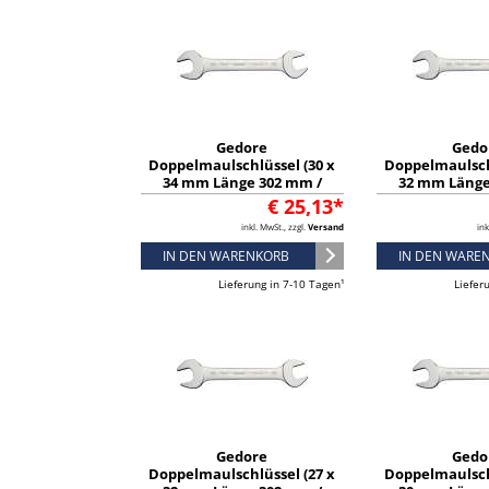
Gedore
Gedo
Doppelmaulschlüssel (30 x
Doppelmaulsch
34 mm Länge 302 mm /
32 mm Länge
verchromt) - 6069520
verchromt) 
€ 25,13*
inkl. MwSt., zzgl.
Versand
ink
IN DEN WARENKORB
IN DEN WARE
Lieferung in 7-10 Tagen¹
Liefer
Gedore
Gedo
Doppelmaulschlüssel (27 x
Doppelmaulsch