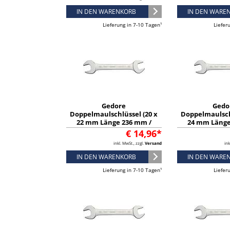
IN DEN WARENKORB
IN DEN WARE
Lieferung in 7-10 Tagen¹
Liefer
Gedore
Gedo
Doppelmaulschlüssel (20 x
Doppelmaulsch
22 mm Länge 236 mm /
24 mm Länge
verchromt) - 6066850
verchromt) 
€ 14,96*
inkl. MwSt., zzgl.
Versand
ink
IN DEN WARENKORB
IN DEN WARE
Lieferung in 7-10 Tagen¹
Liefer