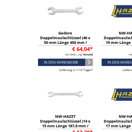
Gedore
NW-HA
Doppelmaulschlüssel (46 x
Doppelmaulsch
50 mm Länge 450 mm /
19 mm Länge 
verchromt) - 6068710
verchromt) -
€ 64,04*
inkl. MwSt., zzgl.
Versand
ink
IN DEN WARENKORB
IN DEN WARE
Lieferung in 7-10 Tagen¹
Liefer
NW-HAZET
NW-HA
Doppelmaulschlüssel (14 x
Doppelmaulsch
15 mm Länge 187,8 mm /
17 mm Länge 
verchromt) - 450N-14X15
verchromt) -