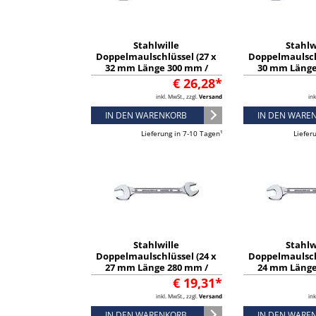
Stahlwille
Stahlw
Doppelmaulschlüssel (27 x
Doppelmaulsch
32 mm Länge 300 mm /
30 mm Länge
verchromt) - 40032732
verchromt) -
€ 26,28*
inkl. MwSt., zzgl.
Versand
ink
IN DEN WARENKORB
IN DEN WARE
Lieferung in 7-10 Tagen¹
Liefer
Stahlwille
Stahlw
Doppelmaulschlüssel (24 x
Doppelmaulsch
27 mm Länge 280 mm /
24 mm Länge
verchromt) - 40032427
verchromt) -
€ 19,31*
inkl. MwSt., zzgl.
Versand
ink
IN DEN WARENKORB
IN DEN WARE