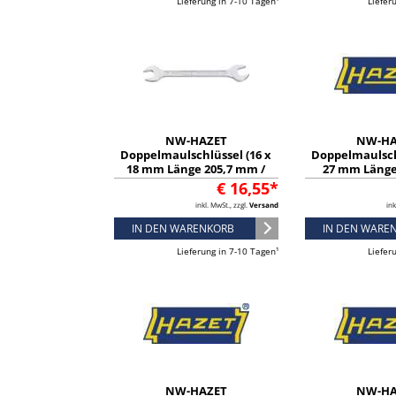
Lieferung in 7-10 Tagen¹
Liefer
NW-HAZET
NW-HA
Doppelmaulschlüssel (16 x
Doppelmaulsch
18 mm Länge 205,7 mm /
27 mm Länge
verchromt) - 450N-16X18
verchromt) -
€ 16,55*
inkl. MwSt., zzgl.
Versand
ink
IN DEN WARENKORB
IN DEN WARE
Lieferung in 7-10 Tagen¹
Liefer
NW-HAZET
NW-HA