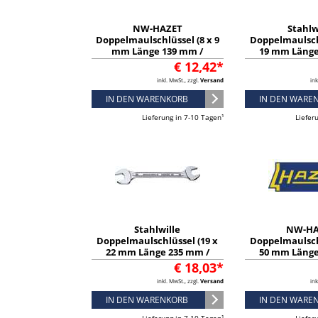
NW-HAZET
Stahlw
Doppelmaulschlüssel (8 x 9
Doppelmaulsch
mm Länge 139 mm /
19 mm Länge
verchromt) - 450N-8X9
verchromt) -
€ 12,42*
inkl. MwSt., zzgl.
Versand
ink
IN DEN WARENKORB
IN DEN WARE
Lieferung in 7-10 Tagen¹
Liefer
Stahlwille
NW-HA
Doppelmaulschlüssel (19 x
Doppelmaulsch
22 mm Länge 235 mm /
50 mm Länge
verchromt) - 40031922
verchromt) -
€ 18,03*
inkl. MwSt., zzgl.
Versand
ink
IN DEN WARENKORB
IN DEN WARE