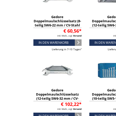
Gedore
Gedo
Doppelmaulschlüsselsatz (8-
Doppelmaulsc
teilig SW6-22 mm / CV-Stahl
(12-teilig SW6
verchromt) - 6077380
Stahl verchrom
€ 60,56*
inkl. MwSt., zzgl.
Versand
ink
IN DEN WARENKORB
IN DEN WARE
Lieferung in 7-10 Tagen¹
Liefer
Gedore
Gedo
Doppelmaulschlüsselsatz
Doppelmaulsc
(12-teilig SW6-32 mm / CV-
(10-teilig SW5
Stahl verchromt) - 6077890
Stahl verchr
€ 102,22*
Ausführung)
inkl. MwSt., zzgl.
Versand
ink
IN DEN WARENKORB
IN DEN WARE