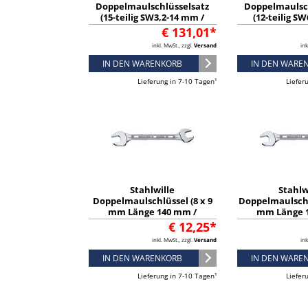
Doppelmaulschlüsselsatz
Doppelmaulsc
(15-teilig SW3,2-14 mm /
(12-teilig S
Chrom-Alloy-Stahl) -
Chrom-All
€ 131,01*
96400651
verchromt) -
inkl. MwSt., zzgl.
Versand
ink
IN DEN WARENKORB
IN DEN WARE
Lieferung in 7-10 Tagen¹
Liefer
Stahlwille
Stahlw
Doppelmaulschlüssel (8 x 9
Doppelmaulschl
mm Länge 140 mm /
mm Länge 
verchromt) - 40030809
verchromt) -
€ 12,25*
inkl. MwSt., zzgl.
Versand
ink
IN DEN WARENKORB
IN DEN WARE
Lieferung in 7-10 Tagen¹
Liefer