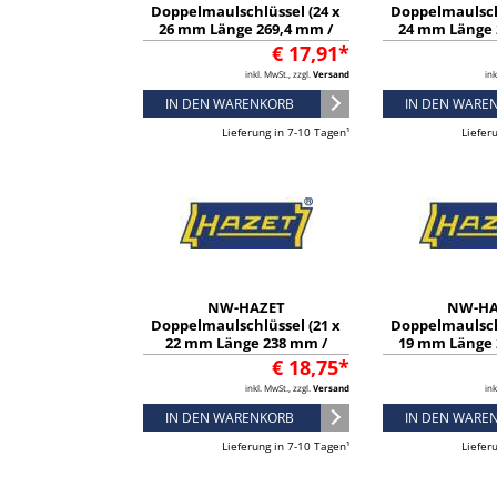
Doppelmaulschlüssel (24 x
Doppelmaulsch
26 mm Länge 269,4 mm /
24 mm Länge 
verchromt) - 450N-24X26
verchromt) -
€ 17,91*
inkl. MwSt., zzgl.
Versand
ink
IN DEN WARENKORB
IN DEN WARE
Lieferung in 7-10 Tagen¹
Liefer
NW-HAZET
NW-HA
Doppelmaulschlüssel (21 x
Doppelmaulsch
22 mm Länge 238 mm /
19 mm Länge 
verchromt) - 450N-21X22
verchromt) -
€ 18,75*
inkl. MwSt., zzgl.
Versand
ink
IN DEN WARENKORB
IN DEN WARE
Lieferung in 7-10 Tagen¹
Liefer