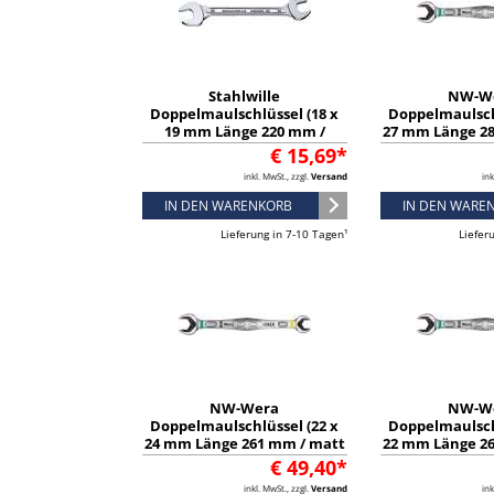
Stahlwille
NW-W
Doppelmaulschlüssel (18 x
Doppelmaulsch
19 mm Länge 220 mm /
27 mm Länge 2
verchromt) - 40031819
verchromt) - 
€ 15,69*
inkl. MwSt., zzgl.
Versand
ink
IN DEN WARENKORB
IN DEN WARE
Lieferung in 7-10 Tagen¹
Liefer
NW-Wera
NW-W
Doppelmaulschlüssel (22 x
Doppelmaulsch
24 mm Länge 261 mm / matt
22 mm Länge 2
verchromt) - 05020261001
verchromt) - 
€ 49,40*
inkl. MwSt., zzgl.
Versand
ink