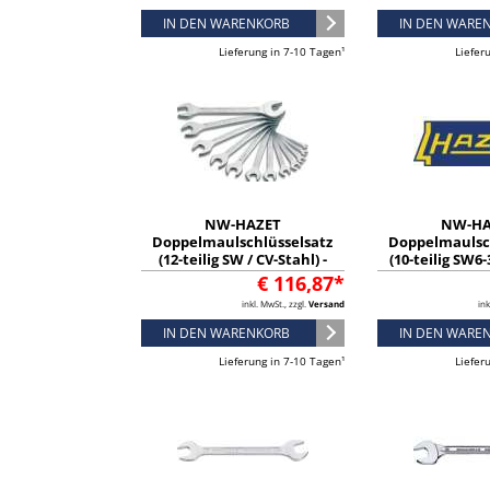
IN DEN WARENKORB
IN DEN WARE
Lieferung in 7-10 Tagen¹
Liefer
NW-HAZET
NW-HA
Doppelmaulschlüsselsatz
Doppelmaulsc
(12-teilig SW / CV-Stahl) -
(10-teilig SW6
450N/12
Stahl) - 
€ 116,87*
inkl. MwSt., zzgl.
Versand
ink
IN DEN WARENKORB
IN DEN WARE
Lieferung in 7-10 Tagen¹
Liefer