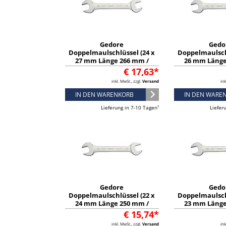
Gedore
Gedo
Doppelmaulschlüssel (24 x
Doppelmaulsch
27 mm Länge 266 mm /
26 mm Länge
verchromt) - 6067580
verchromt) 
€ 17,63*
inkl. MwSt., zzgl.
Versand
ink
IN DEN WARENKORB
IN DEN WARE
Lieferung in 7-10 Tagen¹
Liefer
Gedore
Gedo
Doppelmaulschlüssel (22 x
Doppelmaulsch
24 mm Länge 250 mm /
23 mm Länge
verchromt) - 6067150
verchromt) 
€ 15,74*
inkl. MwSt., zzgl.
Versand
ink