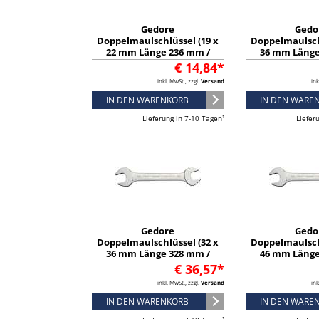
Gedore
Gedo
Doppelmaulschlüssel (19 x
Doppelmaulsch
22 mm Länge 236 mm /
36 mm Länge
verchromt) - 6066770
verchromt) 
€ 14,84*
inkl. MwSt., zzgl.
Versand
ink
IN DEN WARENKORB
IN DEN WARE
Lieferung in 7-10 Tagen¹
Liefer
Gedore
Gedo
Doppelmaulschlüssel (32 x
Doppelmaulsch
36 mm Länge 328 mm /
46 mm Länge
verchromt) - 6068390
verchromt) 
€ 36,57*
inkl. MwSt., zzgl.
Versand
ink
IN DEN WARENKORB
IN DEN WARE