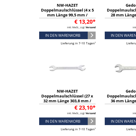
NW-HAZET
Gedo
Doppelmaulschlüssel (4 x 5
Doppelmaulsch
mm Länge 99,5 mm /
28 mm Länge
verchromt) - 450N-4X5
verchromt) 
€ 13,20*
inkl. MwSt., zzgl.
Versand
ink
IN DEN WARENKORB
IN DEN WARE
Lieferung in 7-10 Tagen¹
Liefer
NW-HAZET
Gedo
Doppelmaulschlüssel (27 x
Doppelmaulsch
32 mm Länge 303,8 mm /
36 mm Länge
verchromt) - 450N-27X32
verchromt) 
€ 23,10*
inkl. MwSt., zzgl.
Versand
ink
IN DEN WARENKORB
IN DEN WARE
Lieferung in 7-10 Tagen¹
Liefer