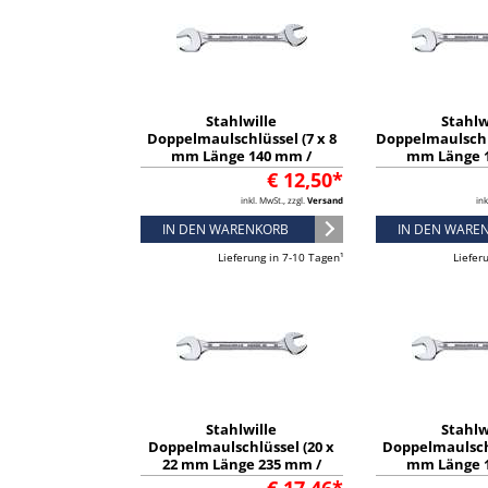
Stahlwille
Stahlw
Doppelmaulschlüssel (7 x 8
Doppelmaulschlü
mm Länge 140 mm /
mm Länge 
verchromt) - 40030708
verchromt) -
€ 12,50*
inkl. MwSt., zzgl.
Versand
ink
IN DEN WARENKORB
IN DEN WARE
Lieferung in 7-10 Tagen¹
Liefer
Stahlwille
Stahlw
Doppelmaulschlüssel (20 x
Doppelmaulschl
22 mm Länge 235 mm /
mm Länge 
verchromt) - 40032022
verchromt) -