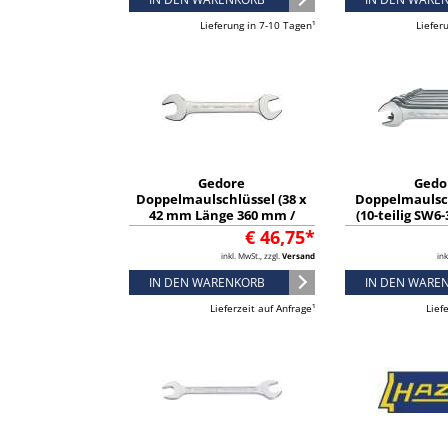
Lieferung in 7-10 Tagen¹
Liefer
Gedore
Gedo
Doppelmaulschlüssel (38 x
Doppelmaulsc
42 mm Länge 360 mm /
(10-teilig SW6
verchromt) - 6068550
Stahl verchrom
€ 46,75*
inkl. MwSt., zzgl.
Versand
ink
IN DEN WARENKORB
IN DEN WARE
Lieferzeit auf Anfrage¹
Lief