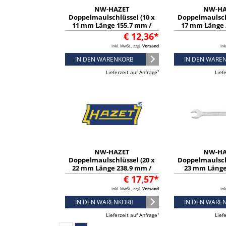
NW-HAZET
NW-HA
Doppelmaulschlüssel (10 x
Doppelmaulsch
11 mm Länge 155,7 mm /
17 mm Länge 
verchromt) - 450N-10X11
verchromt) -
€ 12,36*
inkl. MwSt., zzgl.
Versand
ink
IN DEN WARENKORB
IN DEN WARE
Lieferzeit auf Anfrage¹
Lief
NW-HAZET
NW-HA
Doppelmaulschlüssel (20 x
Doppelmaulsch
22 mm Länge 238,9 mm /
23 mm Länge
verchromt) - 450N-20X22
verchromt) -
€ 17,57*
inkl. MwSt., zzgl.
Versand
ink
IN DEN WARENKORB
IN DEN WARE
Lieferzeit auf Anfrage¹
Lief