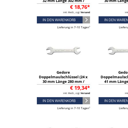
32 mm Länge 302 mm /
30 mm Länge
verchromt) - 6068040
verchromt) 
€ 18,76*
inkl. MwSt., zzgl.
Versand
ink
IN DEN WARENKORB
IN DEN WARE
Lieferung in 7-10 Tagen¹
Liefer
Gedore
Gedo
Doppelmaulschlüssel (24 x
Doppelmaulsch
30 mm Länge 280 mm /
41 mm Länge
verchromt) - 6067660
verchromt) 
€ 19,34*
inkl. MwSt., zzgl.
Versand
ink
IN DEN WARENKORB
IN DEN WARE
Lieferung in 7-10 Tagen¹
Liefer