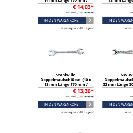
14 mm Länge 170 mm /
13 mm Länge
verchromt) - 40031214
verchromt) -
€ 14,03*
inkl. MwSt., zzgl.
Versand
ink
IN DEN WARENKORB
IN DEN WARE
Lieferung in 7-10 Tagen¹
Liefer
Stahlwille
NW-W
Doppelmaulschlüssel (10 x
Doppelmaulsch
13 mm Länge 170 mm /
32 mm Länge 3
verchromt) - 40031013
verchromt) - 
€ 13,36*
inkl. MwSt., zzgl.
Versand
ink
IN DEN WARENKORB
IN DEN WARE
Lieferung in 7-10 Tagen¹
Liefer