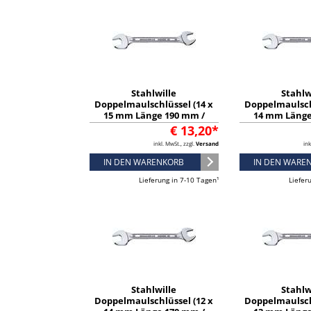
Stahlwille
Stahlw
Doppelmaulschlüssel (14 x
Doppelmaulsch
15 mm Länge 190 mm /
14 mm Länge
verchromt) - 40031415
verchromt) -
€ 13,20*
inkl. MwSt., zzgl.
Versand
ink
IN DEN WARENKORB
IN DEN WARE
Lieferung in 7-10 Tagen¹
Liefer
Stahlwille
Stahlw
Doppelmaulschlüssel (12 x
Doppelmaulsch