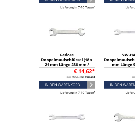
Lieferung in 7-10 Tagen¹
Liefer
Gedore
NW-HA
Doppelmaulschlüssel (18 x
Doppelmaulschlü
21 mm Länge 236 mm /
mm Länge 9
verchromt) - 6069360
verchromt) -
€ 14,62*
inkl. MwSt., zzgl.
Versand
ink
IN DEN WARENKORB
IN DEN WARE
Lieferung in 7-10 Tagen¹
Liefer