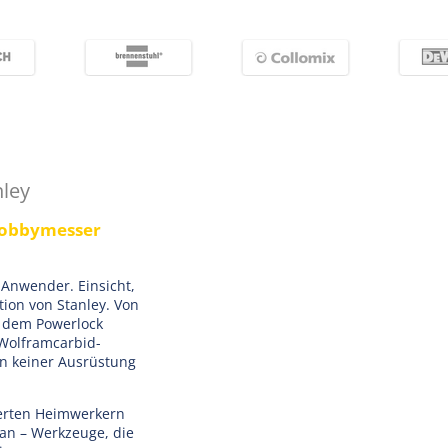
nley
Hobbymesser
 Anwender. Einsicht,
tion von Stanley. Von
d dem Powerlock
Wolframcarbid-
in keiner Ausrüstung
ierten Heimwerkern
an – Werkzeuge, die