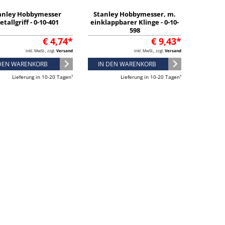
anley Hobbymesser
Stanley Hobbymesser, m.
tallgriff - 0-10-401
einklappbarer Klinge - 0-10-
598
€ 4,74*
€ 9,43*
inkl. MwSt., zzgl.
Versand
inkl. MwSt., zzgl.
Versand
 DEN WARENKORB
IN DEN WARENKORB
Lieferung in 10-20 Tagen¹
Lieferung in 10-20 Tagen¹