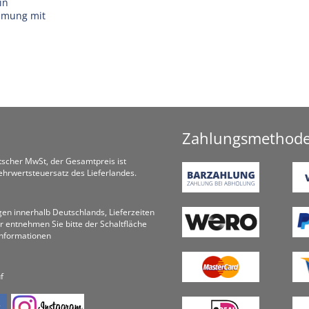
in
immung mit
Zahlungsmethod
utscher MwSt, der Gesamtpreis ist
hrwertsteuersatz des Lieferlandes.
ungen innerhalb Deutschlands, Lieferzeiten
r entnehmen Sie bitte der Schaltfläche
informationen
f