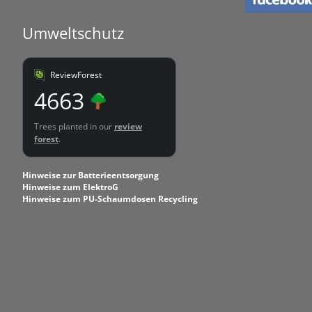
Umweltschutz
ReviewForest
4663
Trees planted in our
review
forest
.
Hinweise zur Batterieentsorgung
Hinweise zum ElektroG
Hinweise zum PU-Schaumdosen Recycling