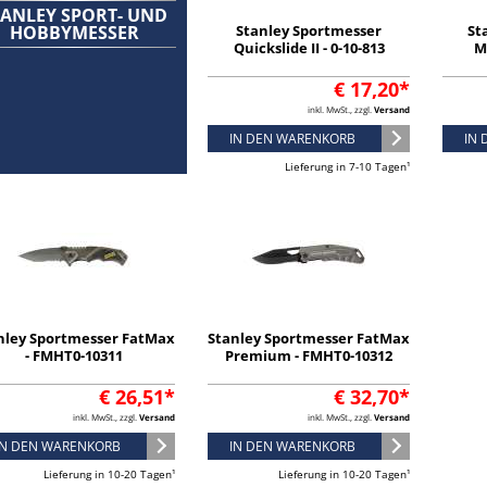
TANLEY SPORT- UND
HOBBYMESSER
Stanley Sportmesser
St
Quickslide II - 0-10-813
Me
€ 17,20*
inkl. MwSt., zzgl.
Versand
IN DEN WARENKORB
IN
Lieferung in 7-10 Tagen¹
nley Sportmesser FatMax
Stanley Sportmesser FatMax
- FMHT0-10311
Premium - FMHT0-10312
€ 26,51*
€ 32,70*
inkl. MwSt., zzgl.
Versand
inkl. MwSt., zzgl.
Versand
IN DEN WARENKORB
IN DEN WARENKORB
Lieferung in 10-20 Tagen¹
Lieferung in 10-20 Tagen¹