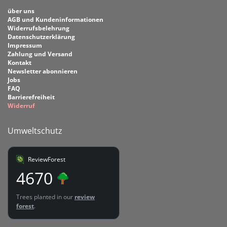
über uns
AGB und Kundeninformationen
Widerrufsbelehrung
Datenschutzerklärung
Impressum
Zahlung und Versand
Kontakt
Newsletter abonnieren
Jobs
FAQ
Barrierefreiheit
Widerruf
Umweltschutz
ReviewForest
4670
Trees planted in our
review
forest
.