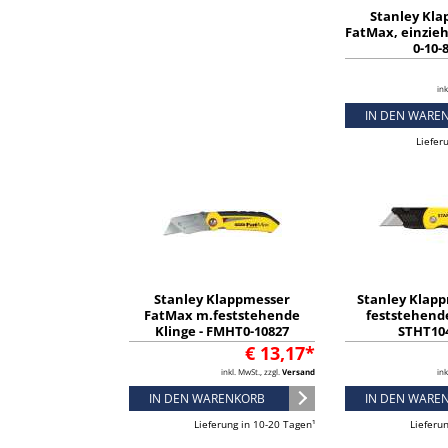
Stanley Kl
FatMax, einzieh
0-10-
ink
IN DEN WARE
Liefer
Stanley Klappmesser
Stanley Klap
FatMax m.feststehende
feststehende
Klinge - FMHT0-10827
STHT10
€ 13,17*
inkl. MwSt., zzgl.
Versand
ink
IN DEN WARENKORB
IN DEN WARE
Lieferung in 10-20 Tagen¹
Lieferu