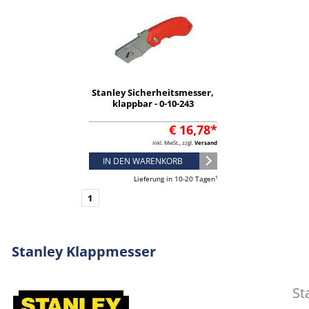
Stanley Sicherheitsmesser,
klappbar - 0-10-243
€ 16,78*
inkl. MwSt., zzgl.
Versand
IN DEN WARENKORB
Lieferung in 10-20 Tagen¹
1
Stanley Klappmesser
St