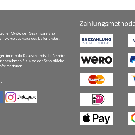
Zahlungsmethod
utscher MwSt, der Gesamtpreis ist
hrwertsteuersatz des Lieferlandes.
ungen innerhalb Deutschlands, Lieferzeiten
r entnehmen Sie bitte der Schaltfläche
informationen
f