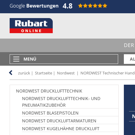
DER
MENÜ
AL
zurück
|
Startseite
|
Nordwest
|
NORDWEST Technischer Hand
NORDWEST DRUCKLUFTTECHNIK
NORDWEST DRUCKLUFTTECHNIK- UND
PNEUMATIKZUBEHÖR
NORDWEST BLASEPISTOLEN
NORDWEST DRUCKLUFTARMATUREN
NORDWEST KUGELHÄHNE DRUCKLUFT