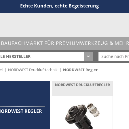
Echte Kunden, echte Begeisterung
 BAUFACHMARKT FÜR PREMIUMWERKZEUG & MEHR 
LE HERSTELLER
el
|
NORDWEST Drucklufttechnik
|
NORDWEST Regler
NORDWEST DRUCKLUFTREGLER
NORDWEST REGLER