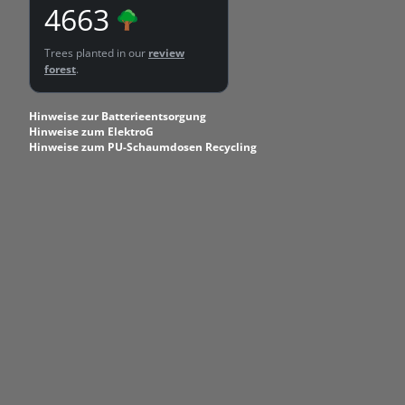
4663
Trees planted in our
review
forest
.
Hinweise zur Batterieentsorgung
Hinweise zum ElektroG
Hinweise zum PU-Schaumdosen Recycling