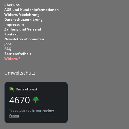
über uns
AGB und Kundeninformationen
Widerrufsbelehrung
Datenschutzerklärung
Impressum
Zahlung und Versand
Kontakt
Newsletter abonnieren
Jobs
FAQ
Barrierefreiheit
Widerruf
Umweltschutz
ReviewForest
4670
Trees planted in our
review
forest
.