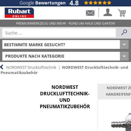
PRODUKTE NACH KATEGORIE
NORDWEST Drucklufttechnik
|
NORDWEST Drucklufttechnik- und
Pneumatikzubehör
NORDWEST
NORDWEST Z
DRUCKLUFTTECHNIK-
HANDREIFENF
UND
PNEUMATIKZUBEHÖR