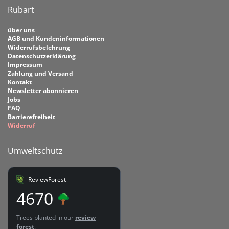
Rubart
über uns
AGB und Kundeninformationen
Widerrufsbelehrung
Datenschutzerklärung
Impressum
Zahlung und Versand
Kontakt
Newsletter abonnieren
Jobs
FAQ
Barrierefreiheit
Widerruf
Umweltschutz
ReviewForest
4670
Trees planted in our
review
forest
.