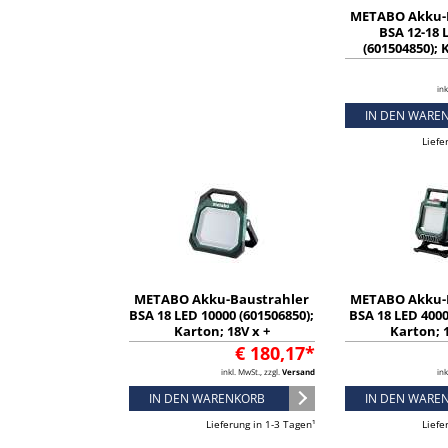
METABO Akku-
BSA 12-18 
(601504850); 
ink
IN DEN WARE
Liefe
METABO Akku-Baustrahler
METABO Akku-
BSA 18 LED 10000 (601506850);
BSA 18 LED 4000
Karton; 18V x +
Karton; 1
€ 180,17*
inkl. MwSt., zzgl.
Versand
ink
IN DEN WARENKORB
IN DEN WARE
Lieferung in 1-3 Tagen¹
Liefe