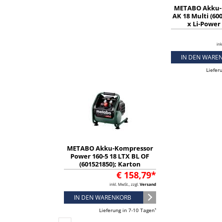
METABO Akku-
AK 18 Multi (600
x Li-Power 
ink
IN DEN WARE
Liefer
METABO Akku-Kompressor
Power 160-5 18 LTX BL OF
(601521850); Karton
€ 158,79*
inkl. MwSt., zzgl.
Versand
IN DEN WARENKORB
Lieferung in 7-10 Tagen¹