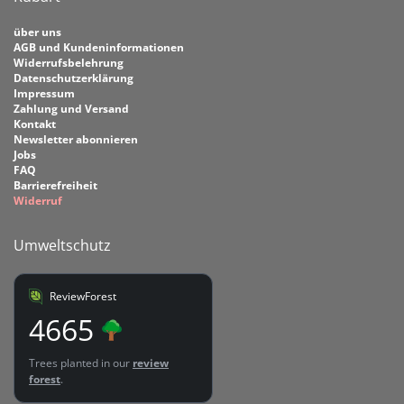
über uns
AGB und Kundeninformationen
Widerrufsbelehrung
Datenschutzerklärung
Impressum
Zahlung und Versand
Kontakt
Newsletter abonnieren
Jobs
FAQ
Barrierefreiheit
Widerruf
Umweltschutz
ReviewForest
4665
Trees planted in our
review
forest
.