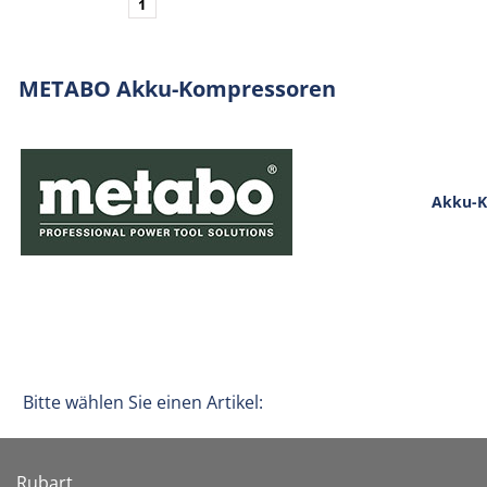
1
METABO Akku-Kompressoren
Akku-K
Bitte wählen Sie einen Artikel:
Rubart