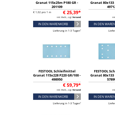
Granat 115x25m P180 GR -
Granat 80x133 
201109
4971
€ 25,39*
€ 1,02 pro 1 m
inkl. MwSt., zzgl.
Versand
ink
IN DEN WARENKORB
IN DEN WARE
Lieferung in 1-3 Tagen¹
Liefe
FESTOOL Schleifmittel
FESTOOL Sch
Granat 115x228 P220 GR/100 -
Granat 80x133 
498950
5789
€ 59,79*
inkl. MwSt., zzgl.
Versand
ink
IN DEN WARENKORB
IN DEN WARE
Lieferung in 1-3 Tagen¹
Liefe