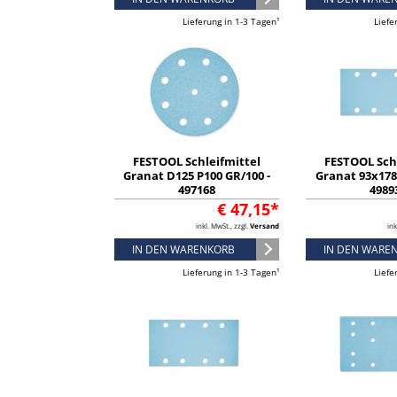
Lieferung in 1-3 Tagen¹
Liefe
FESTOOL Schleifmittel
FESTOOL Sch
Granat D125 P100 GR/100 -
Granat 93x178 
497168
4989
€ 47,15*
inkl. MwSt., zzgl.
Versand
ink
IN DEN WARENKORB
IN DEN WARE
Lieferung in 1-3 Tagen¹
Liefe