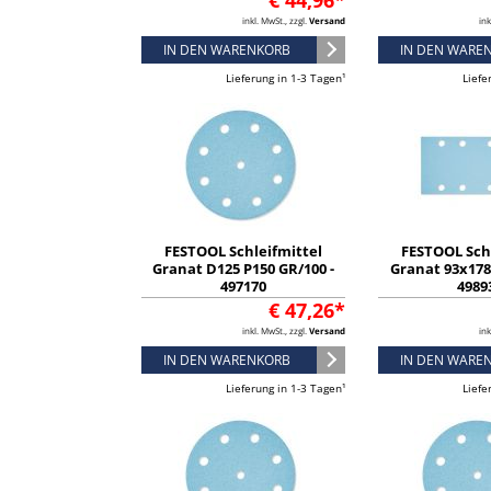
€ 44,96*
inkl. MwSt., zzgl.
Versand
ink
IN DEN WARENKORB
IN DEN WARE
Lieferung in 1-3 Tagen¹
Liefe
FESTOOL Schleifmittel
FESTOOL Sch
Granat D125 P150 GR/100 -
Granat 93x178 
497170
4989
€ 47,26*
inkl. MwSt., zzgl.
Versand
ink
IN DEN WARENKORB
IN DEN WARE
Lieferung in 1-3 Tagen¹
Liefe