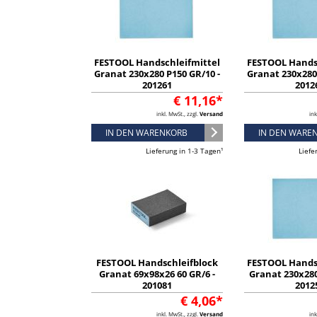
FESTOOL Handschleifmittel
FESTOOL Hands
Granat 230x280 P150 GR/10 -
Granat 230x280 
201261
2012
€ 11,16*
inkl. MwSt., zzgl.
Versand
ink
IN DEN WARENKORB
IN DEN WARE
Lieferung in 1-3 Tagen¹
Liefe
FESTOOL Handschleifblock
FESTOOL Hands
Granat 69x98x26 60 GR/6 -
Granat 230x280
201081
2012
€ 4,06*
inkl. MwSt., zzgl.
Versand
ink