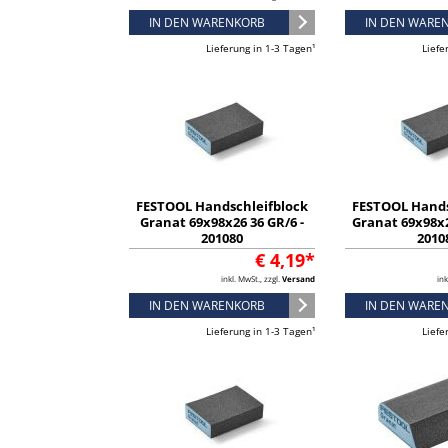
IN DEN WARENKORB
IN DEN WARE
Lieferung in 1-3 Tagen¹
Liefe
FESTOOL Handschleifblock
FESTOOL Hands
Granat 69x98x26 36 GR/6 -
Granat 69x98x2
201080
2010
€ 4,19*
inkl. MwSt., zzgl.
Versand
ink
IN DEN WARENKORB
IN DEN WARE
Lieferung in 1-3 Tagen¹
Liefe