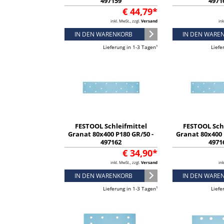
497159
4971
€ 44,79*
inkl. MwSt., zzgl.
Versand
ink
IN DEN WARENKORB
IN DEN WARE
Lieferung in 1-3 Tagen¹
Liefe
FESTOOL Schleifmittel
FESTOOL Sch
Granat 80x400 P180 GR/50 -
Granat 80x400 
497162
4971
€ 34,90*
inkl. MwSt., zzgl.
Versand
ink
IN DEN WARENKORB
IN DEN WARE
Lieferung in 1-3 Tagen¹
Liefe