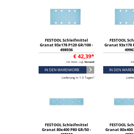
FESTOOL Schleifmittel
FESTOOL Sch
Granat 93x178 P120 GR/100 -
Granat 93x178 P
498936
4996
€ 42,39*
inkl. MwSt., zzgl.
Versand
ink
IN DEN WARENKORB
IN DEN WARE
Lieferung in 1-3 Tagen¹
Liefe
FESTOOL Schleifmittel
FESTOOL Sch
Granat 80x400 P80 GR/50 -
Granat 80x400 