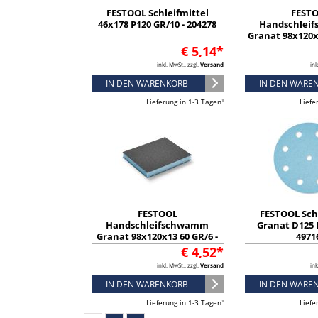
FESTOOL Schleifmittel
FEST
46x178 P120 GR/10 - 204278
Handschlei
Granat 98x120x1
2015
€ 5,14*
inkl. MwSt., zzgl.
Versand
ink
IN DEN WARENKORB
IN DEN WARE
Lieferung in 1-3 Tagen¹
Liefe
FESTOOL
FESTOOL Sch
Handschleifschwamm
Granat D125 P
Granat 98x120x13 60 GR/6 -
4971
201112
€ 4,52*
inkl. MwSt., zzgl.
Versand
ink
IN DEN WARENKORB
IN DEN WARE
Lieferung in 1-3 Tagen¹
Liefe