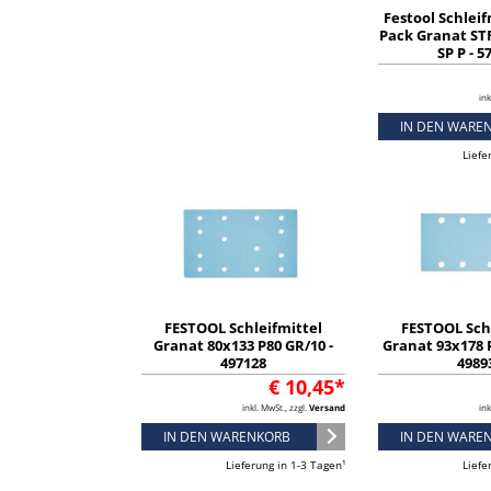
Festool Schleif
Pack Granat ST
SP P - 5
ink
IN DEN WARE
Liefe
FESTOOL Schleifmittel
FESTOOL Sch
Granat 80x133 P80 GR/10 -
Granat 93x178 P
497128
4989
€ 10,45*
inkl. MwSt., zzgl.
Versand
ink
IN DEN WARENKORB
IN DEN WARE
Lieferung in 1-3 Tagen¹
Liefe