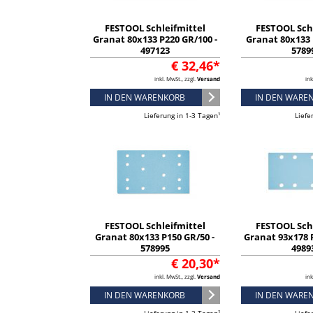
FESTOOL Schleifmittel
FESTOOL Sch
Granat 80x133 P220 GR/100 -
Granat 80x133 
497123
5789
€ 32,46*
inkl. MwSt., zzgl.
Versand
ink
IN DEN WARENKORB
IN DEN WARE
Lieferung in 1-3 Tagen¹
Liefe
FESTOOL Schleifmittel
FESTOOL Sch
Granat 80x133 P150 GR/50 -
Granat 93x178 P
578995
4989
€ 20,30*
inkl. MwSt., zzgl.
Versand
ink
IN DEN WARENKORB
IN DEN WARE