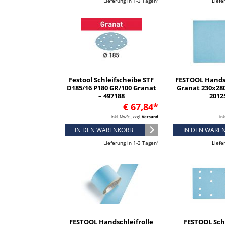
Lieferung in 1-3 Tagen¹
Liefe
Festool Schleifscheibe STF
FESTOOL Hands
D185/16 P180 GR/100 Granat
Granat 230x280
– 497188
2012
€ 67,84*
inkl. MwSt., zzgl.
Versand
ink
IN DEN WARENKORB
IN DEN WARE
Lieferung in 1-3 Tagen¹
Liefe
FESTOOL Handschleifrolle
FESTOOL Sch