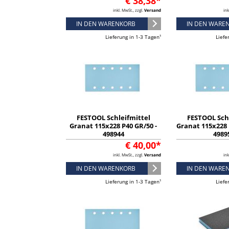
€ 38,38*
inkl. MwSt., zzgl.
Versand
ink
IN DEN WARENKORB
IN DEN WARE
Lieferung in 1-3 Tagen¹
Liefe
FESTOOL Schleifmittel
FESTOOL Sch
Granat 115x228 P40 GR/50 -
Granat 115x228 
498944
4989
€ 40,00*
inkl. MwSt., zzgl.
Versand
ink
IN DEN WARENKORB
IN DEN WARE
Lieferung in 1-3 Tagen¹
Liefe