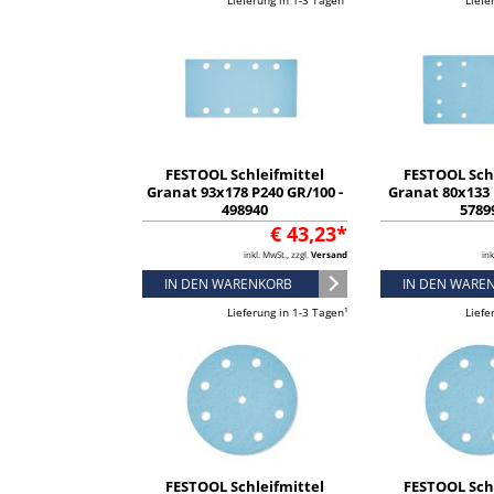
Lieferung in 1-3 Tagen¹
Liefe
FESTOOL Schleifmittel
FESTOOL Sch
Granat 93x178 P240 GR/100 -
Granat 80x133 
498940
5789
€ 43,23*
inkl. MwSt., zzgl.
Versand
ink
IN DEN WARENKORB
IN DEN WARE
Lieferung in 1-3 Tagen¹
Liefe
FESTOOL Schleifmittel
FESTOOL Sch