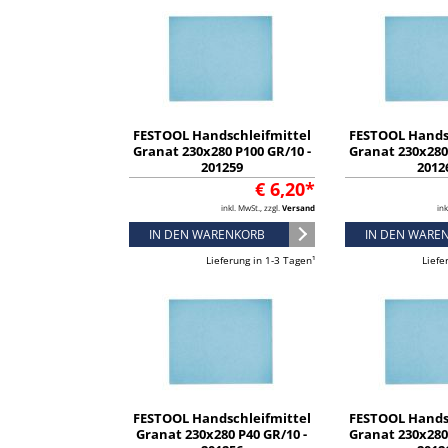
FESTOOL Handschleifmittel
FESTOOL Hands
Granat 230x280 P100 GR/10 -
Granat 230x280 
201259
2012
€ 6,20*
inkl. MwSt., zzgl.
Versand
ink
IN DEN WARENKORB
IN DEN WARE
Lieferung in 1-3 Tagen¹
Liefe
FESTOOL Handschleifmittel
FESTOOL Hands
Granat 230x280 P40 GR/10 -
Granat 230x280 