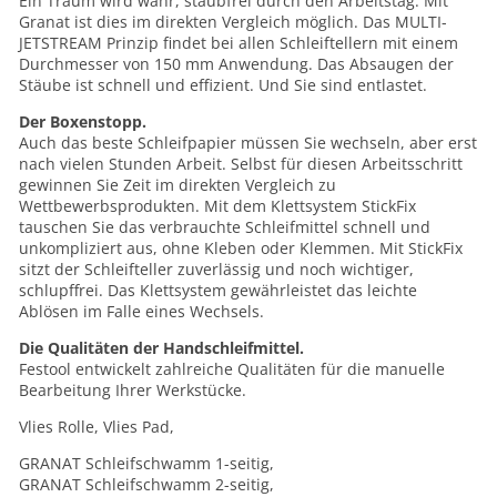
Ein Traum wird wahr, staubfrei durch den Arbeitstag. Mit
Granat ist dies im direkten Vergleich möglich. Das MULTI-
JETSTREAM Prinzip findet bei allen Schleiftellern mit einem
Durchmesser von 150 mm Anwendung. Das Absaugen der
Stäube ist schnell und effizient. Und Sie sind entlastet.
Der Boxenstopp.
Auch das beste Schleifpapier müssen Sie wechseln, aber erst
nach vielen Stunden Arbeit. Selbst für diesen Arbeitsschritt
gewinnen Sie Zeit im direkten Vergleich zu
Wettbewerbsprodukten. Mit dem Klettsystem StickFix
tauschen Sie das verbrauchte Schleifmittel schnell und
unkompliziert aus, ohne Kleben oder Klemmen. Mit StickFix
sitzt der Schleifteller zuverlässig und noch wichtiger,
schlupffrei. Das Klettsystem gewährleistet das leichte
Ablösen im Falle eines Wechsels.
Die Qualitäten der Handschleifmittel.
Festool entwickelt zahlreiche Qualitäten für die manuelle
Bearbeitung Ihrer Werkstücke.
Vlies Rolle, Vlies Pad,
GRANAT Schleifschwamm 1-seitig,
GRANAT Schleifschwamm 2-seitig,