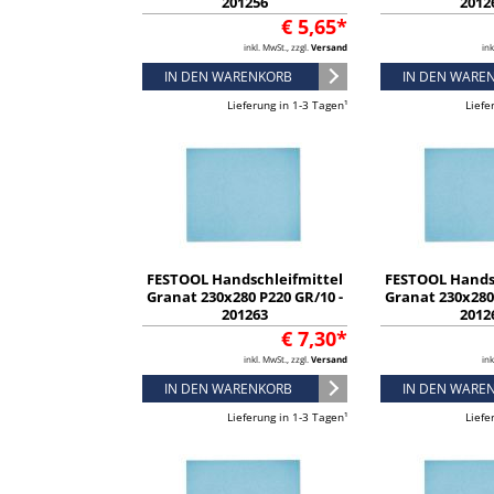
201256
2012
€ 5,65*
inkl. MwSt., zzgl.
Versand
ink
IN DEN WARENKORB
IN DEN WARE
Lieferung in 1-3 Tagen¹
Liefe
FESTOOL Handschleifmittel
FESTOOL Hands
Granat 230x280 P220 GR/10 -
Granat 230x280 
201263
2012
€ 7,30*
inkl. MwSt., zzgl.
Versand
ink
IN DEN WARENKORB
IN DEN WARE
Lieferung in 1-3 Tagen¹
Liefe