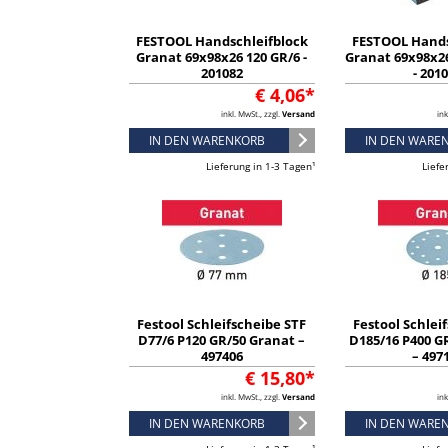
FESTOOL Handschleifblock
FESTOOL Hands
Granat 69x98x26 120 GR/6 -
Granat 69x98x2
201082
- 201
€ 4,06*
inkl. MwSt., zzgl.
Versand
ink
IN DEN WARENKORB
IN DEN WARE
Lieferung in 1-3 Tagen¹
Liefe
Festool Schleifscheibe STF
Festool Schlei
D77/6 P120 GR/50 Granat –
D185/16 P400 G
497406
– 497
€ 15,80*
inkl. MwSt., zzgl.
Versand
ink
IN DEN WARENKORB
IN DEN WARE