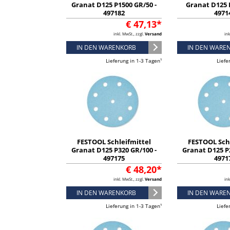
Granat D125 P1500 GR/50 -
Granat D125 P
497182
4971
€ 47,13*
inkl. MwSt., zzgl.
Versand
ink
IN DEN WARENKORB
IN DEN WARE
Lieferung in 1-3 Tagen¹
Liefe
FESTOOL Schleifmittel
FESTOOL Sch
Granat D125 P320 GR/100 -
Granat D125 P2
497175
4971
€ 48,20*
inkl. MwSt., zzgl.
Versand
ink
IN DEN WARENKORB
IN DEN WARE
Lieferung in 1-3 Tagen¹
Liefe