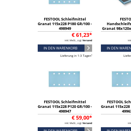
FESTOOL Schleifmittel
FEST
Granat 115x228 P180 GR/100 -
Handschlei
498949
Granat 98x120x1
2011
€ 61,23*
inkl. MwSt., zzgl.
Versand
ink
IN DEN WARENKORB
IN DEN WARE
Lieferung in 1-3 Tagen¹
Liefe
FESTOOL Schleifmittel
FESTOOL Sch
Granat 115x228 P120 GR/100 -
Granat 115x228 
498947
4996
€ 59,00*
inkl. MwSt., zzgl.
Versand
ink
IN DEN WARENKORB
IN DEN WARE