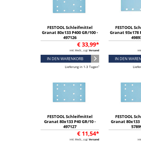
FESTOOL Schleifmittel
FESTOOL Sch
Granat 80x133 P400 GR/100 -
Granat 93x178 P
497126
4989
€ 33,99*
inkl. MwSt., zzgl.
Versand
ink
IN DEN WARENKORB
IN DEN WARE
Lieferung in 1-3 Tagen¹
Liefe
FESTOOL Schleifmittel
FESTOOL Sch
Granat 80x133 P40 GR/10 -
Granat 80x133 
497127
5789
€ 11,54*
inkl. MwSt., zzgl.
Versand
ink