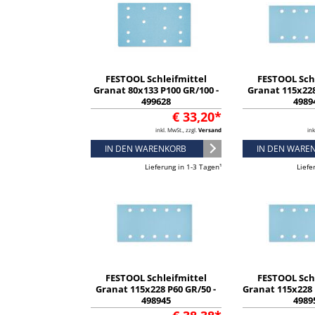
FESTOOL Schleifmittel
FESTOOL Sch
Granat 80x133 P100 GR/100 -
Granat 115x228
499628
4989
€ 33,20*
inkl. MwSt., zzgl.
Versand
ink
IN DEN WARENKORB
IN DEN WARE
Lieferung in 1-3 Tagen¹
Liefe
FESTOOL Schleifmittel
FESTOOL Sch
Granat 115x228 P60 GR/50 -
Granat 115x228 
498945
4989