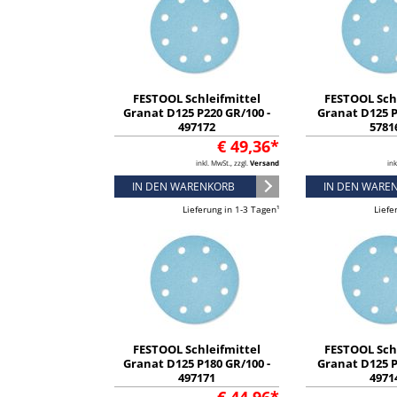
FESTOOL Schleifmittel
FESTOOL Sch
Granat D125 P220 GR/100 -
Granat D125 P
497172
5781
€ 49,36*
inkl. MwSt., zzgl.
Versand
ink
IN DEN WARENKORB
IN DEN WARE
Lieferung in 1-3 Tagen¹
Liefe
FESTOOL Schleifmittel
FESTOOL Sch
Granat D125 P180 GR/100 -
Granat D125 P
497171
4971