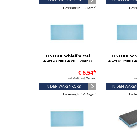
Lieferung in 1-3 Tagen¹
Liefe
FESTOOL Schleifmittel
FESTOOL Sch
46x178 P80 GR/10 - 204277
46x178 P180 GR
€ 6,54*
inkl. MwSt., zzgl.
Versand
ink
IN DEN WARENKORB
IN DEN WARE
Lieferung in 1-3 Tagen¹
Liefe