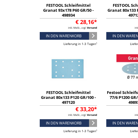
FESTOOL Schleifmittel
FESTOOL Sch
Granat 93x178 P60 GR/50 -
Granat 80x133 P
498934
4971
€ 28,16*
inkl. MwSt., zzgl.
Versand
ink
IN DEN WARENKORB
IN DEN WARE
Lieferung in 1-3 Tagen¹
Liefe
FESTOOL Schleifmittel
Festool Schleif
Granat 80x133 P120 GR/100 -
77/6 P1200 GR/
497120
4989
€ 33,20*
inkl. MwSt., zzgl.
Versand
ink
IN DEN WARENKORB
IN DEN WARE
Lieferung in 1-3 Tagen¹
Liefe