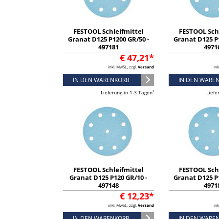
FESTOOL Schleifmittel
FESTOOL Sch
Granat D125 P1200 GR/50 -
Granat D125 P1
497181
4971
€ 47,21*
inkl. MwSt., zzgl.
Versand
ink
IN DEN WARENKORB
IN DEN WARE
Lieferung in 1-3 Tagen¹
Liefe
FESTOOL Schleifmittel
FESTOOL Sch
Granat D125 P120 GR/10 -
Granat D125 P1
497148
4971
€ 12,23*
inkl. MwSt., zzgl.
Versand
ink
IN DEN WARENKORB
IN DEN WARE