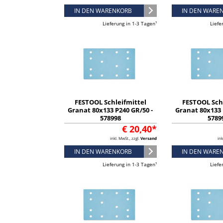
IN DEN WARENKORB
IN DEN WARE
Lieferung in 1-3 Tagen¹
Liefe
FESTOOL Schleifmittel
FESTOOL Sch
Granat 80x133 P240 GR/50 -
Granat 80x133 
578998
5789
€ 20,40*
inkl. MwSt., zzgl.
Versand
ink
IN DEN WARENKORB
IN DEN WARE
Lieferung in 1-3 Tagen¹
Liefe