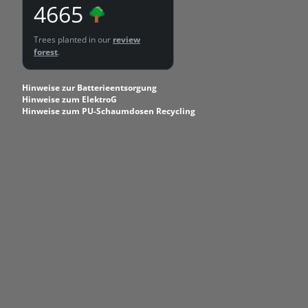
4665
Trees planted in our
review
forest
.
Hinweise zur Batterieentsorgung
Hinweise zum ElektroG
Hinweise zum PU-Schaumdosen Recycling