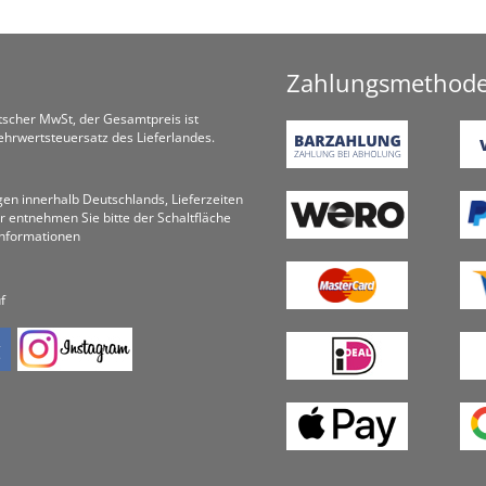
Zahlungsmethod
utscher MwSt, der Gesamtpreis ist
hrwertsteuersatz des Lieferlandes.
ungen innerhalb Deutschlands, Lieferzeiten
r entnehmen Sie bitte der Schaltfläche
informationen
f