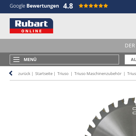
DER
MENÜ
AL
zurück
|
Startseite
|
Triuso
|
Triuso Maschinenzubehör
|
Triu