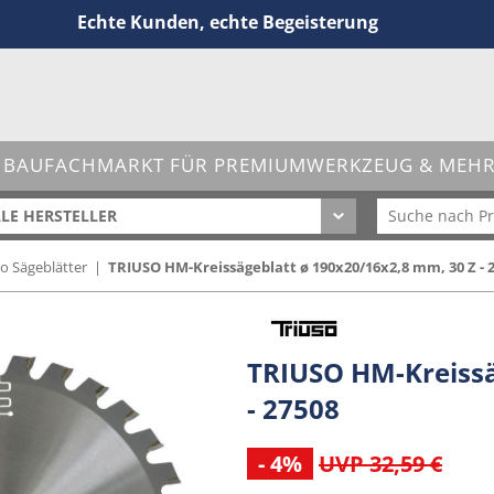
Echte Kunden, echte Begeisterung
 BAUFACHMARKT FÜR PREMIUMWERKZEUG & MEHR 
LE HERSTELLER
so Sägeblätter
|
TRIUSO HM-Kreissägeblatt ø 190x20/16x2,8 mm, 30 Z - 
TRIUSO HM-Kreissä
- 27508
- 4%
UVP 32,59 €