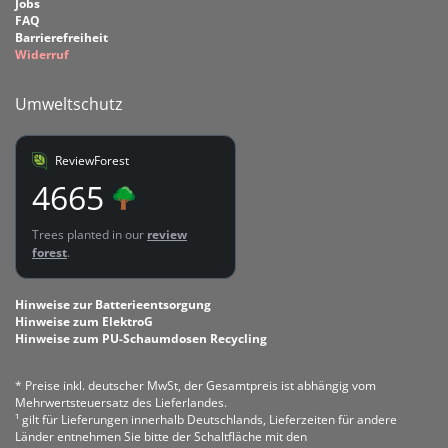
Jobs
FAQ
Barrierefreiheit
Widerruf
Umweltschutz
ReviewForest
4665
Trees planted in our
review
forest
.
Hinweise zur Batterieentsorgung
Hinweise zum ElektroG
Hinweise zum PU-Schaumdosen Recycling
* Preise inkl. deutscher MwSt, der Gesamtpreis ist abhängig vom
Mehrwertsteuersatz des Lieferlandes.
¹ gilt für Lieferungen innerhalb Deutschlands, Lieferzeiten für andere
Länder entnehmen Sie bitte der Schaltfläche mit den