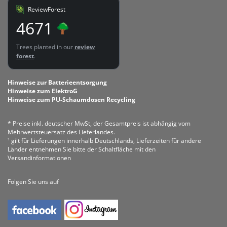
ReviewForest
4671
Trees planted in our
review
forest
.
Hinweise zur Batterieentsorgung
Hinweise zum ElektroG
Hinweise zum PU-Schaumdosen Recycling
* Preise inkl. deutscher MwSt, der Gesamtpreis ist abhängig vom
Mehrwertsteuersatz des Lieferlandes.
¹ gilt für Lieferungen innerhalb Deutschlands, Lieferzeiten für andere
Länder entnehmen Sie bitte der Schaltfläche mit den
Versandinformationen
Folgen Sie uns auf