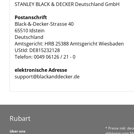
STANLEY BLACK & DECKER Deutschland GmbH
Postanschrift
Black-&-Decker-Strasse 40
65510 Idstein
Deutschland
Amtsgericht: HRB 25388 Amtsgericht Wiesbaden
UStId: DE815232128
Telefon: 0049 06126 / 21 - 0
elektronische Adresse
support@blackanddecker.de
Rubart
* Preise inkl. de
über uns
abhängig vom Me