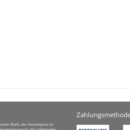
Zahlungsmethod
utscher MwSt, der Gesamtpreis ist
hrwertsteuersatz des Lieferlandes.