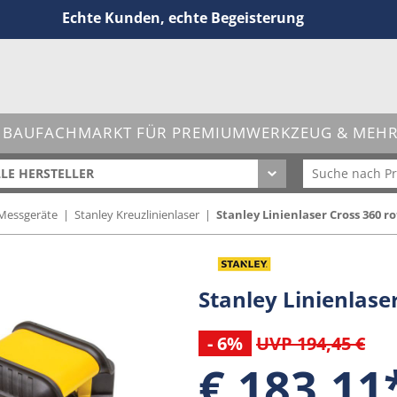
Echte Kunden, echte Begeisterung
 BAUFACHMARKT FÜR PREMIUMWERKZEUG & MEHR 
LE HERSTELLER
 Messgeräte
|
Stanley Kreuzlinienlaser
|
Stanley Linienlaser Cross 360 ro
Stanley Linienlase
- 6%
UVP 194,45 €
€ 183,11