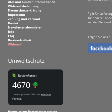
AGB und Kundeninformationen
Widerrufsbelehrung
Datenschutzerklärung
¹ gilt für Liefer
Impressum
für andere Lände
Zahlung und Versand
mit den Versand
Kontakt
Newsletter abonnieren
Jobs
FAQ
Folgen Sie uns au
Barrierefreiheit
Widerruf
Umweltschutz
ReviewForest
4670
Trees planted in our
review
forest
.
Hinweise zur Batterieentsorgung