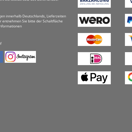
ungen innerhalb Deutschlands, Lieferzeiten
r entnehmen Sie bitte der Schaltfläche
informationen
f